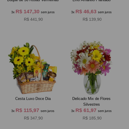
R$ 147,30
R$ 46,63
3x
sem juros
3x
sem juros
R$ 441,90
R$ 139,90
Cesta Luxo Doce Dia
Delicado Mix de Flores
Silvestres
R$ 115,97
R$ 61,97
3x
sem juros
3x
sem juros
R$ 347,90
R$ 185,90