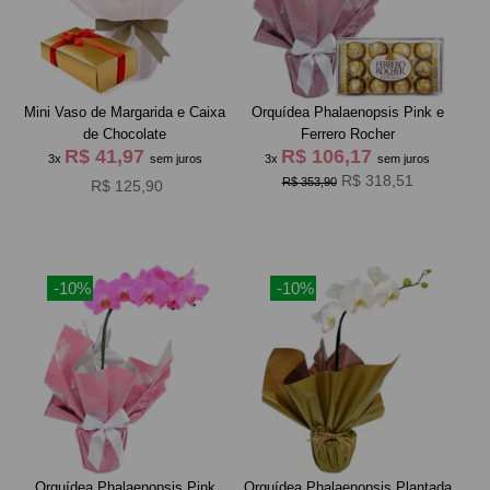
Mini Vaso de Margarida e Caixa
Orquídea Phalaenopsis Pink e
de Chocolate
Ferrero Rocher
R$ 41,97
R$ 106,17
3x
sem juros
3x
sem juros
R$ 318,51
R$ 353,90
R$ 125,90
-10%
-10%
Orquídea Phalaenopsis Pink
Orquídea Phalaenopsis Plantada