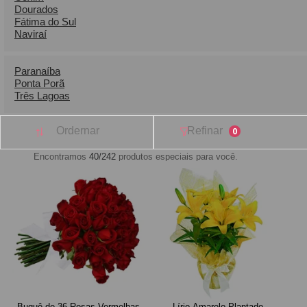
Dourados
Fátima do Sul
Naviraí
Paranaíba
Ponta Por
Três Lagoas
Ordernar
Refinar
0
Encontramos
40/242
produtos especiais para você.
Buquê de 36 Rosas Vermelhas
Lírio Amarelo Plantado