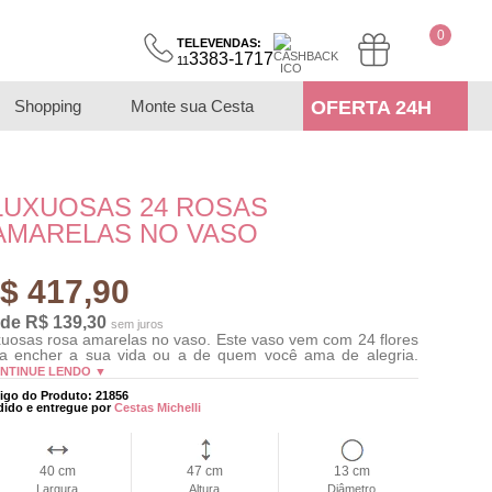
0
TELEVENDAS:
3383-1717
11
Shopping
Monte sua Cesta
OFERTA 24H
LUXUOSAS 24 ROSAS
AMARELAS NO VASO
$ 417,90
 de R$ 139,30
sem juros
uosas rosa amarelas no vaso. Este vaso vem com 24 flores
a encher a sua vida ou a de quem você ama de alegria.
NTINUE LENDO ▼
igo do Produto: 21856
dido e entregue por
Cestas Michelli
40 cm
47 cm
13 cm
Largura
Altura
Diâmetro