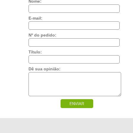
Nome:
E-mail:
Nº do pedido:
Título:
Dê sua opinião:
ENVIAR