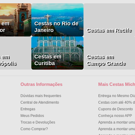
s em
Cestas no Rio de
or
Janeiro
Cestas em Recife
s em
Cestas em
Cestas em
nópolis
Curitiba
Campo Grande
Outras Informações
Mais Cestas Mich
Dúvidas mais frequentes
Entrega no Mesmo Di
Central de Atendimento
Cestas com até 40% d
Entregas
Cupons de Desconto
Meus Pedidos
Conheça nosso APP
Trocas e Devoluções
Aprenda a montar um
Como Comprar?
Aprenda a montar um