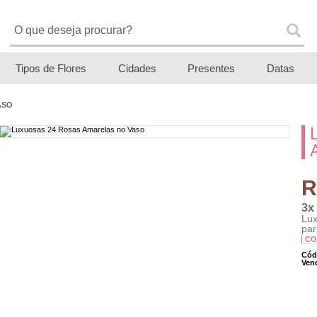
Tipos de Flores
Cidades
Presentes
Datas
ASO
R
3x
Lux
par
CO
Cód
Ven