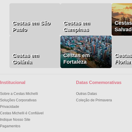
Cestas em São
Cestas em
Cesta
Paulo
Campinas
Salvad
Cestas em
Cestas em
Cesta
Goiânia
Fortaleza
Floria
Institucional
Datas Comemorativas
Sobre a Cestas Michelli
Outras Datas
Soluções Corporativas
Coleção de Primavera
Privacidade
Cestas Michelli é Confiável
Indique Nosso Site
Pagamentos