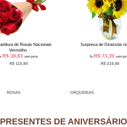
stromélias Coloridas no Vaso
Buquê Trio de Rosas Cor 
R$ 99,97
R$ 30,97
3x
sem juros
3x
sem jur
R$ 299,90
R$ 92,90
ROSAS
ORQUÍDEAS
PRESENTES DE ANIVERSÁRIO