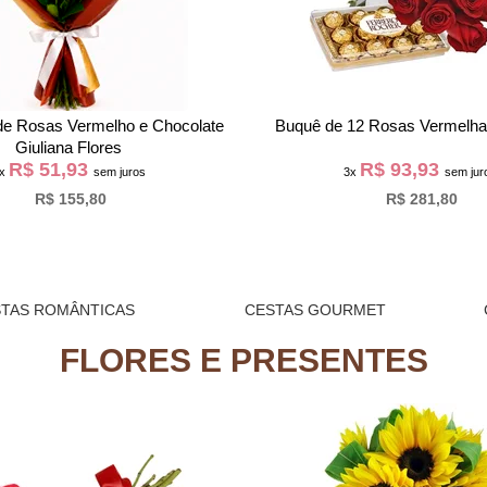
lo Plantado e Chocolate Ferrero
Box com Rosas Vermelhas e B
R$ 61,97
R$ 68,97
3x
sem juros
3x
sem jur
R$ 185,90
R$ 206,90
TAS ROMÂNTICAS
CESTAS GOURMET
FLORES E PRESENTES