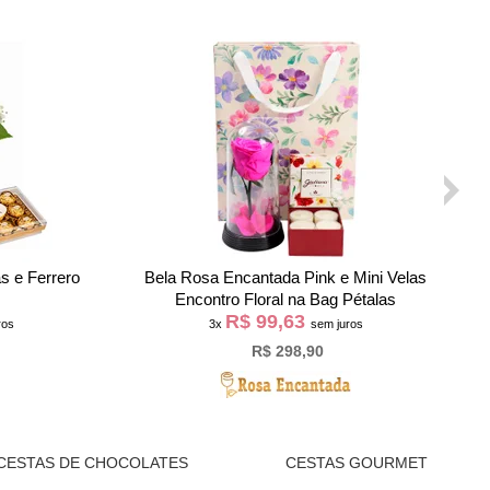
o e Biscoito
Buquê Trio de Rosas Pink com Urso
as
Chaveirinho
R$ 55,63
os
3x
sem juros
R$ 166,90
CESTAS DE CHOCOLATES
CESTAS GOURMET