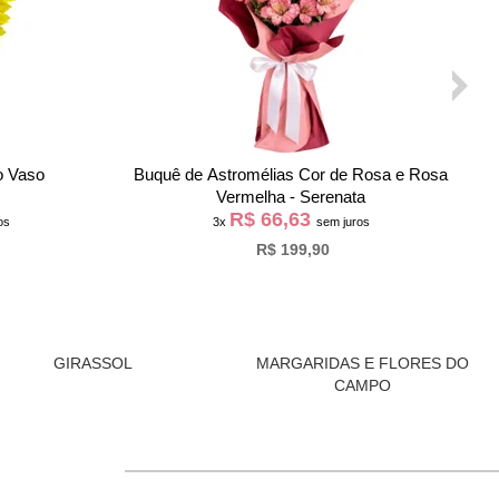
de Rosa
Buquê Partitura de Rosas Nacionais
Vermelho
R$ 38,63
os
3x
sem juros
R$ 115,90
GIRASSOL
MARGARIDAS E FLORES DO
CAMPO