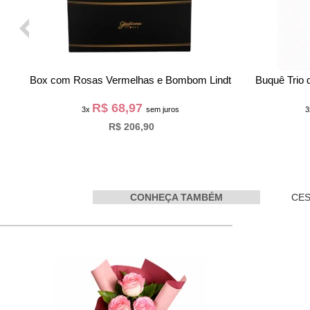
Buquê de 6 Rosas Champanhe e Ferrero
Lírio Amare
R$ 59,60
3x
sem juros
R$ 178,80
CONHEÇA TAMBÉM
CES