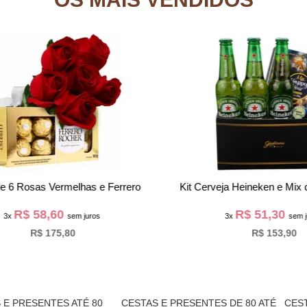
x com Astromélias e Chocolate
Cesta Sonho dos Chocó
R$ 94,30
R$ 79,63
3x
sem juros
3x
sem jur
R$ 282,90
R$ 238,90
 E PRESENTES ATÉ 80
CESTAS E PRESENTES DE 80 ATÉ
CEST