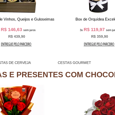
o Tinto Alecrim e Guloseimas
Kit Vinho Udurraga e Gul
R$ 128,30
R$ 60,63
x
sem juros
3x
sem jur
R$ 384,90
R$ 181,90
STAS DE CERVEJA
CESTAS GOURMET
AS E PRESENTES COM CHOCO