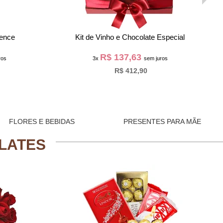
oseimas
Cesta Luxo de Vinhos, Queijos e Guloseimas
R$ 146,63
os
3x
sem juros
R$ 439,90
FLORES E BEBIDAS
PRESENTES PARA MÃE
LATES