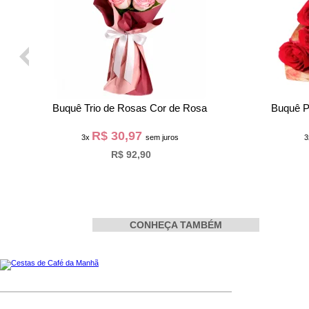
Buquê de Girassol e Rosas Vermelhas
Luxuosas A
R$ 95,30
3x
sem juros
R$ 285,90
CONHEÇA TAMBÉM