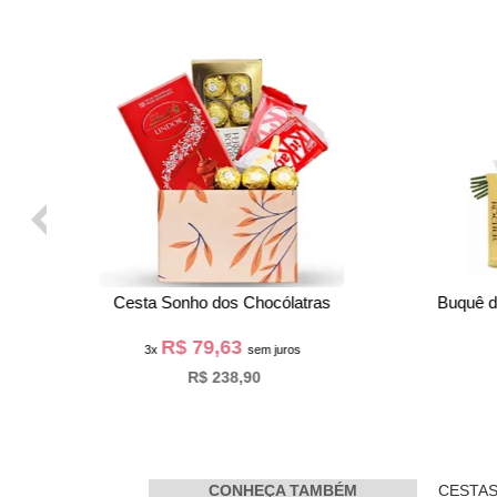
Coração de Bombom e Stitch
R$ 99,30
3x
sem juros
R$ 297,90
Delicado Bo
CONHEÇA TAMBÉM
CESTAS