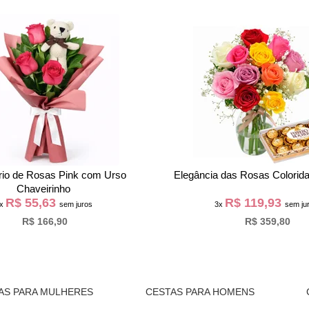
a Rosa Encantada Vermelha
Buquê Partitura Flores do Camp
Ninho na Bag Pétal
R$ 93,30
R$ 59,30
3x
sem juros
3x
sem jur
R$ 279,90
R$ 177,90
AS PARA MULHERES
CESTAS PARA HOMENS