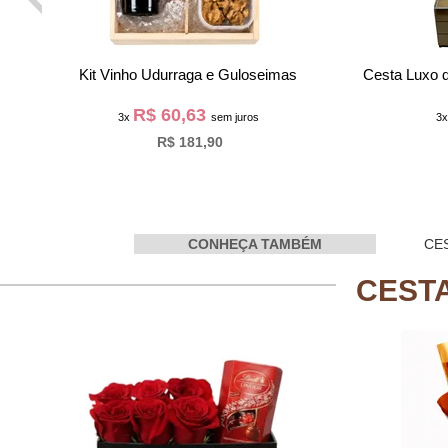
Box Eterno Amor
Kit Vinh
R$ 116,63
3x
sem juros
3
R$ 349,90
CONHEÇA TAMBÉM
CE
CEST