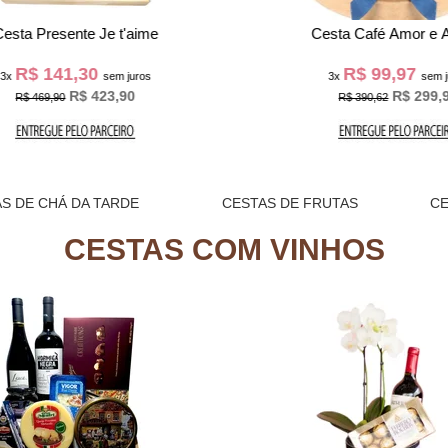
Cesta Luxo Doce Dia
Cesta de Café Alegria Es
R$ 115,97
R$ 126,63
x
sem juros
3x
sem ju
R$ 379,90
R$ 479,90
R$ 347,90
S DE CHÁ DA TARDE
CESTAS DE FRUTAS
C
CESTAS COM VINHOS