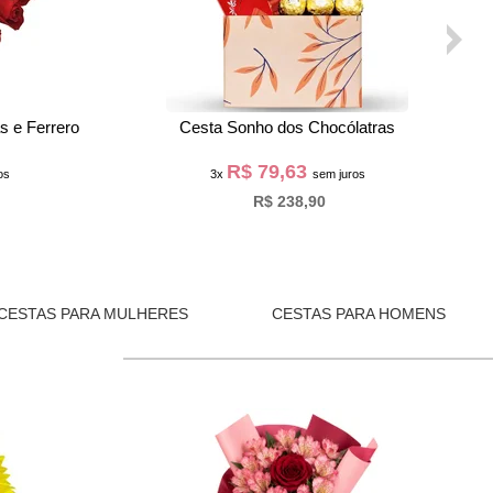
ombom Lindt
Buquê Trio de Rosas Vermelho e Chocolate
Giuliana Flores
R$ 51,93
os
3x
sem juros
R$ 155,80
CESTAS PARA MULHERES
CESTAS PARA HOMENS