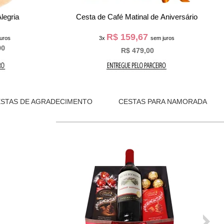
pecial
Cesta Presente Je t'aime
R$ 141,30
ros
3x
sem juros
R$ 423,90
R$ 469,90
ESTAS DE AGRADECIMENTO
CESTAS PARA NAMORADA