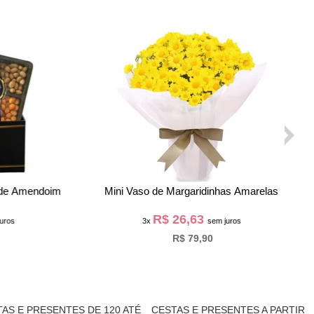
latras
Buquê de 6 Rosas Vermelhas e Ferrero
R$ 58,60
os
3x
sem juros
R$ 175,80
AS E PRESENTES DE 120 ATÉ
CESTAS E PRESENTES A PARTIR