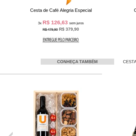
Cesta de Café da Manhã Doce Amanhecer
R$ 46,63
3x
sem juros
3
R$ 139,90
CONHEÇA TAMBÉM
CESTA