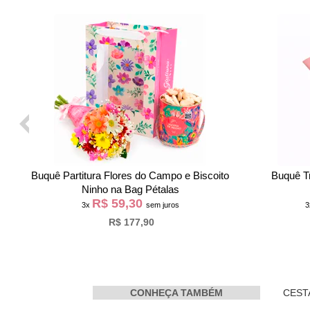
Buque de 6 Rosas Champanhe e Caixa de
Fabulos
Chocolate Giu
R$ 60,93
3x
sem juros
R$ 182,80
CONHEÇA TAMBÉM
CEST