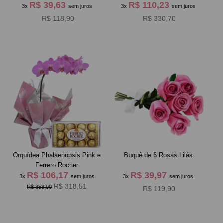
R$ 39,63
R$ 110,23
3x
sem juros
3x
sem juros
R$ 118,90
R$ 330,70
Orquídea Phalaenopsis Pink e
Buquê de 6 Rosas Lilás
Ferrero Rocher
R$ 106,17
R$ 39,97
3x
sem juros
3x
sem juros
R$ 318,51
R$ 353,90
R$ 119,90