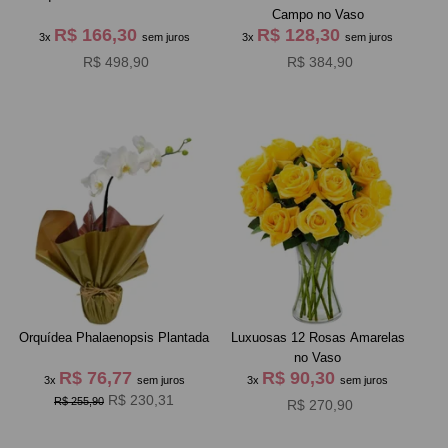
Campo no Vaso
R$ 166,30
R$ 128,30
3x
sem juros
3x
sem juros
R$ 498,90
R$ 384,90
Orquídea Phalaenopsis Plantada
Luxuosas 12 Rosas Amarelas
no Vaso
R$ 76,77
R$ 90,30
3x
sem juros
3x
sem juros
R$ 230,31
R$ 255,90
R$ 270,90