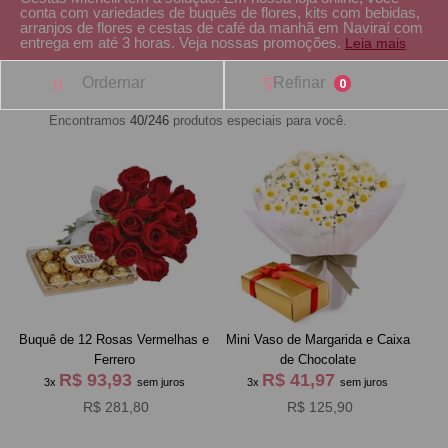
conta com variedades de buquês de flores, kits com bebidas,
arranjos de flores e cestas de café da manhã em Naviraí com
entrega em até 3 horas. Veja nossas promoções.
Leia mais
Ordernar
Refinar
0
Encontramos
40/246
produtos especiais para você.
Buquê de 12 Rosas Vermelhas e
Mini Vaso de Margarida e Caixa
Ferrero
de Chocolate
R$ 93,93
R$ 41,97
3x
sem juros
3x
sem juros
R$ 281,80
R$ 125,90