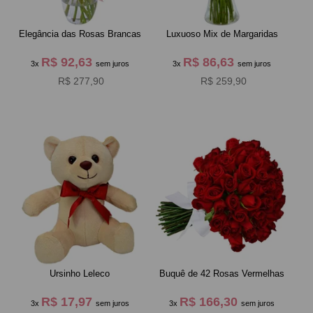
Elegância das Rosas Brancas
Luxuoso Mix de Margaridas
R$ 92,63
R$ 86,63
3x
sem juros
3x
sem juros
R$ 277,90
R$ 259,90
Ursinho Leleco
Buquê de 42 Rosas Vermelhas
R$ 17,97
R$ 166,30
3x
sem juros
3x
sem juros