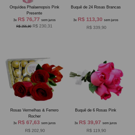
Orquídea Phalaenopsis Pink
Buquê de 24 Rosas Brancas
Presente
R$ 76,77
R$ 113,30
3x
sem juros
3x
sem juros
R$ 230,31
R$ 255,90
R$ 339,90
Rosas Vermelhas & Ferrero
Buquê de 6 Rosas Pink
Rocher
R$ 67,63
R$ 39,97
3x
sem juros
3x
sem juros
R$ 202,90
R$ 119,90