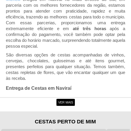
parceria com os melhores fornecedores da região, estamos
prontos para atender com praticidade, rapidez e muita
eficiência, trazendo as melhores cestas para todo o município.
Com essas parcerias, proporcionamos uma entrega
extremamente eficiente e em
até três horas
após a
confirmação do pagamento, você também pode optar pela
escolha do horário marcado, surpreendendo totalmente aquela
pessoa especial.
São diversas opções de cestas acompanhadas de vinhos,
cervejas, chocolates, guloseimas e até itens gourmet,
presentes perfeitos para qualquer situação. Temos também,
cestas repletas de flores, que vão encantar qualquer um que
às receba.
Entrega de Cestas em Naviraí
Naviraí possui uma
localização privilegiada
, próximo aos
VER MAIS
centros urbanos do Brasil e fronteiras da
Paraguai, Argentina
e Uruguai
. Seu turismo é bem desenvolvido, com diversos
parques, balneários e praças; além disso também tem como
CESTAS PERTO DE MIM
foco diversos eventos que ocorrem nas arenas do município,
sendo uma grande forma de investir no turismo local.