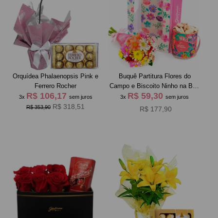
Orquídea Phalaenopsis Pink e
Buquê Partitura Flores do
Ferrero Rocher
Campo e Biscoito Ninho na Bag
R$ 106,17
R$ 59,30
Pétalas
3x
sem juros
3x
sem juros
R$ 318,51
R$ 353,90
R$ 177,90