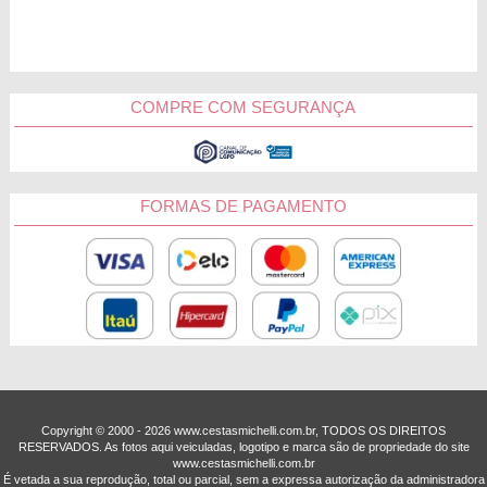
vinhos. Na Cestas Michelli você tem bombons da marca
Lindt, pelúcias, os vinhos mais tradicionais e lindas rosas
vermelhas para deixar a comemoração inesquecível.
Agora, se a pessoa homenageada não gosta ou você est
COMPRE COM SEGURANÇA
procurando uma outra opção refinada que não seja vinho, uma
ótima escolha é o nosso kit com espumante. Você só precisa
escolher qual tipo de bombom que ela mais gosta e qual flor
vai deixá-la mais emocionada para ter o mimo perfeito para
eternizar os melhores momentos.
FORMAS DE PAGAMENTO
Entregas em todo o Brasil
A pessoa que você deseja surpreender mora longe? Não tem
problema, na Cestas Michelli você conta com um sistema de
entrega rápidas em todo o Brasil. Escolha o presente, escreva
uma linda mensagem e deixe que nós entregamos a
lembrança no endereço escolhido em até 3 horas. Ficou ou
não ficou mais fácil emocionar aquela pessoa especial?
Copyright © 2000 - ­2026 www.cestasmichelli.com.br, TODOS OS DIREITOS
FLORES E
FLORES E
PRESENTES
BEBIDAS
PELÚCIAS
RESERVADOS. As fotos aqui veiculadas, logotipo e marca são de propriedade do site
www.cestasmichelli.com.br
PRESENTES
É vetada a sua reprodução, total ou parcial, sem a expressa autorização da administradora
CRIATIVOS