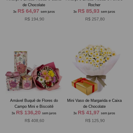
de Chocolate
Rocher
R$ 64,97
R$ 85,93
3x
sem juros
3x
sem juros
R$ 194,90
R$ 257,80
Amável Buquê de Flores do
Mini Vaso de Margarida e Caixa
Campo Mini e Biscoitê
de Chocolate
R$ 136,20
R$ 41,97
3x
sem juros
3x
sem juros
R$ 408,60
R$ 125,90