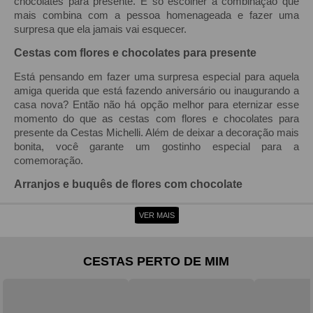
chocolates para presente. É só escolher a combinação que
mais combina com a pessoa homenageada e fazer uma
surpresa que ela jamais vai esquecer.
Cestas com flores e chocolates para presente
Está pensando em fazer uma surpresa especial para aquela
amiga querida que está fazendo aniversário ou inaugurando a
casa nova? Então não há opção melhor para eternizar esse
momento do que as cestas com flores e chocolates para
presente da Cestas Michelli. Além de deixar a decoração mais
bonita, você garante um gostinho especial para a
comemoração.
Arranjos e buquês de flores com chocolate
Você está procurando flores para presente de aniversário para
VER MAIS
comemorar essa data junto da pessoa amada? E se eu te
disser que aqui na Cestas Michelli você pode emocioná-la
com lindas combinações de arranjos e buquês de flores com
CESTAS PERTO DE MIM
chocolate? Com um mimo como esse, ela não vai esquecer
esse momento jamais.
Na Cestas Michelli você encontra rosas e chocolates para
presente. São buquês e arranjos de rosas vermelhas