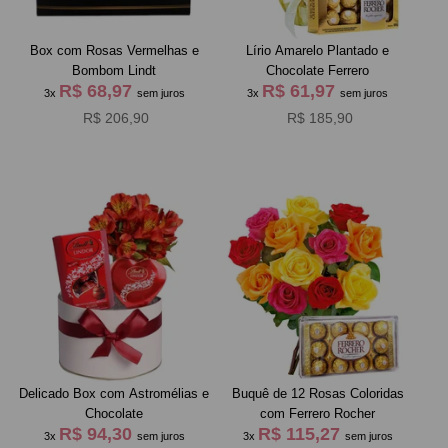
Box com Rosas Vermelhas e
Lírio Amarelo Plantado e
Bombom Lindt
Chocolate Ferrero
R$ 68,97
R$ 61,97
3x
sem juros
3x
sem juros
R$ 206,90
R$ 185,90
Delicado Box com Astromélias e
Buquê de 12 Rosas Coloridas
Chocolate
com Ferrero Rocher
R$ 94,30
R$ 115,27
3x
sem juros
3x
sem juros