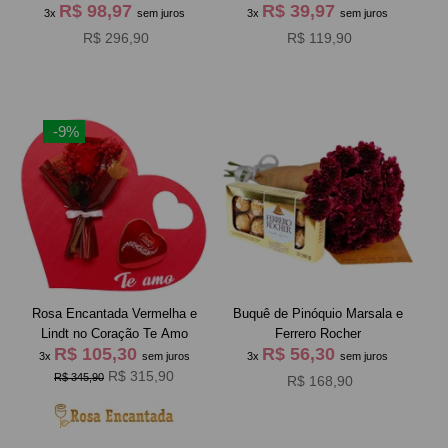
R$ 98,97
R$ 39,97
3x
sem juros
3x
sem juros
R$ 296,90
R$ 119,90
-9%
Rosa Encantada Vermelha e
Buquê de Pinóquio Marsala e
Lindt no Coração Te Amo
Ferrero Rocher
R$ 105,30
R$ 56,30
3x
sem juros
3x
sem juros
R$ 315,90
R$ 345,90
R$ 168,90