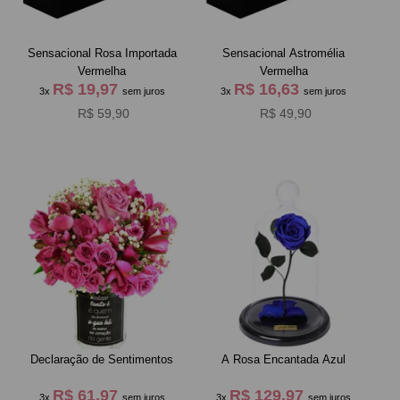
Sensacional Rosa Importada
Sensacional Astromélia
Vermelha
Vermelha
R$ 19,97
R$ 16,63
3x
sem juros
3x
sem juros
R$ 59,90
R$ 49,90
Declaração de Sentimentos
A Rosa Encantada Azul
R$ 61,97
R$ 129,97
3x
sem juros
3x
sem juros