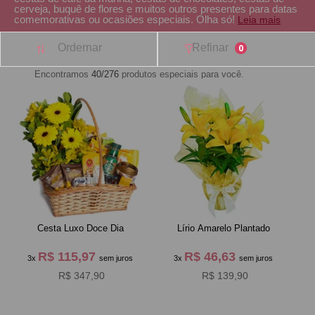
cerveja, buquê de flores e muitos outros presentes para datas
comemorativas ou ocasiões especiais. Olha só!
Leia mais
Ordernar
Refinar
0
Encontramos
40/276
produtos especiais para você.
Cesta Luxo Doce Dia
Lírio Amarelo Plantado
R$ 115,97
R$ 46,63
3x
sem juros
3x
sem juros
R$ 347,90
R$ 139,90