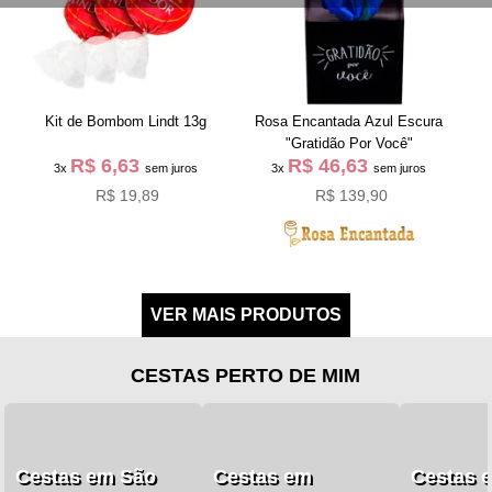
Kit de Bombom Lindt 13g
Rosa Encantada Azul Escura
"Gratidão Por Você"
R$ 6,63
R$ 46,63
3x
sem juros
3x
sem juros
R$ 19,89
R$ 139,90
CESTAS PERTO DE MIM
Cestas em São
Cestas em
Cestas 