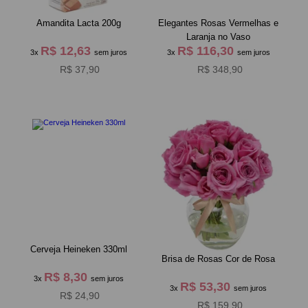
Amandita Lacta 200g
Elegantes Rosas Vermelhas e
Laranja no Vaso
R$ 12,63
R$ 116,30
3x
sem juros
3x
sem juros
R$ 37,90
R$ 348,90
Cerveja Heineken 330ml
Brisa de Rosas Cor de Rosa
R$ 8,30
3x
sem juros
R$ 53,30
3x
sem juros
R$ 24,90
R$ 159,90