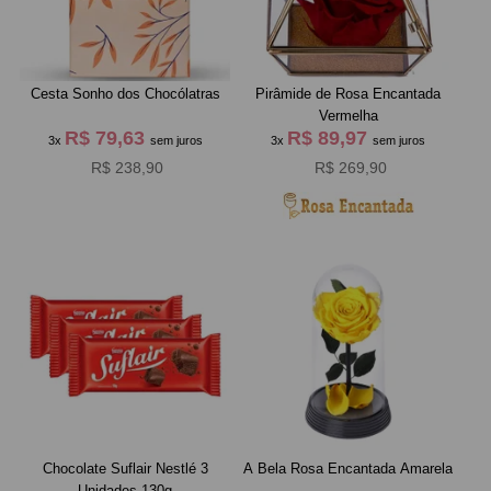
Cesta Sonho dos Chocólatras
Pirâmide de Rosa Encantada
Vermelha
R$ 79,63
R$ 89,97
3x
sem juros
3x
sem juros
R$ 238,90
R$ 269,90
Chocolate Suflair Nestlé 3
A Bela Rosa Encantada Amarela
Unidades 130g