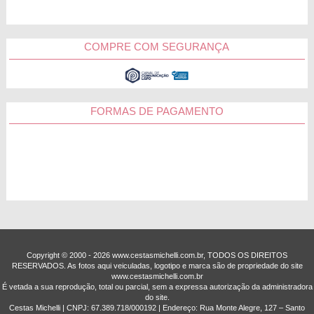
COMPRE COM SEGURANÇA
FORMAS DE PAGAMENTO
Copyright © 2000 - ­2026 www.cestasmichelli.com.br, TODOS OS DIREITOS
RESERVADOS. As fotos aqui veiculadas, logotipo e marca são de propriedade do site
www.cestasmichelli.com.br
É vetada a sua reprodução, total ou parcial, sem a expressa autorização da administradora
do site.
Cestas Michelli | CNPJ: 67.389.718/0001­92 | Endereço: Rua Monte Alegre, 127 – Santo