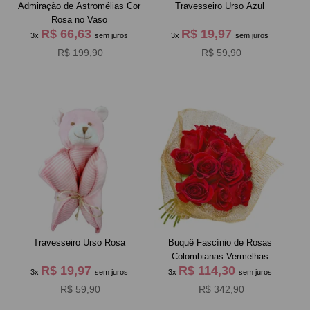
Admiração de Astromélias Cor
Travesseiro Urso Azul
Rosa no Vaso
R$ 66,63
R$ 19,97
3x
sem juros
3x
sem juros
R$ 199,90
R$ 59,90
Travesseiro Urso Rosa
Buquê Fascínio de Rosas
Colombianas Vermelhas
R$ 19,97
R$ 114,30
3x
sem juros
3x
sem juros
R$ 59,90
R$ 342,90