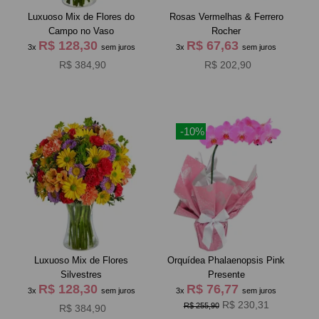
Luxuoso Mix de Flores do
Rosas Vermelhas & Ferrero
Campo no Vaso
Rocher
R$ 128,30
R$ 67,63
3x
sem juros
3x
sem juros
R$ 384,90
R$ 202,90
-10%
Luxuoso Mix de Flores
Orquídea Phalaenopsis Pink
Silvestres
Presente
R$ 128,30
R$ 76,77
3x
sem juros
3x
sem juros
R$ 230,31
R$ 255,90
R$ 384,90