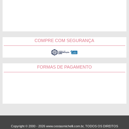
Cestas Michelli. Com certeza, você vai encontrar um presente
inesquecível para ela.
Ganhou aquela incrível cesta da Cestas Michelli? Marque
no Instagram, queremos participar desse
@cestasmichelli
momento especial na sua vida.
COMPRE COM SEGURANÇA
Florianópolis
Joinville
FORMAS DE PAGAMENTO
Blumenau
Criciúma
Chapecó
Copyright © 2000 - ­2026 www.cestasmichelli.com.br, TODOS OS DIREITOS
Outras Cidades