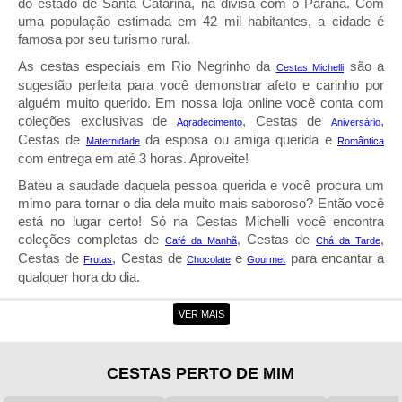
do estado de Santa Catarina, na divisa com o Paraná. Com
uma população estimada em 42 mil habitantes, a cidade é
famosa por seu turismo rural.
As cestas especiais em Rio Negrinho da
são a
Cestas Michelli
sugestão perfeita para você demonstrar afeto e carinho por
alguém muito querido. Em nossa loja online você conta com
coleções exclusivas de
, Cestas de
,
Agradecimento
Aniversário
Cestas de
da esposa ou amiga querida e
Maternidade
Romântica
com entrega em até 3 horas. Aproveite!
Bateu a saudade daquela pessoa querida e você procura um
mimo para tornar o dia dela muito mais saboroso? Então você
está no lugar certo! Só na Cestas Michelli você encontra
coleções completas de
, Cestas de
,
Café da Manh
Chá da Tarde
Cestas de
, Cestas de
e
para encantar a
Frutas
Chocolate
Gourmet
qualquer hora do dia.
Entrega de Cestas em Rio Negrinho
VER MAIS
Com a entrega de cestas em Rio Negrinho da Cestas Michelli,
não há motivos para você deixar aquela data comemorativa
CESTAS PERTO DE MIM
passar em branco. Aqui você tem uma seleção exclusiva
recheada com presentes para
,
,
,
Dia das Mães
Dia dos Pais
Natal
Dia