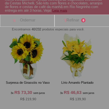
da Cestas Michelli. São kits com flores e chocolates, arranjos
de flores e cestas de café da manhã em Rio Negrinho com
entrega em até 3 horas. Veja!
Leia mais
Ordernar
Refinar
0
Encontramos
40/232
produtos especiais para você.
Surpresa de Girassóis no Vaso
Lírio Amarelo Plantado
R$ 73,30
R$ 46,63
3x
sem juros
3x
sem juros
R$ 219,90
R$ 139,90