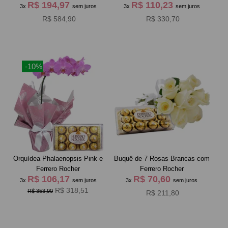
R$ 194,97
R$ 110,23
3x
sem juros
3x
sem juros
R$ 584,90
R$ 330,70
-10%
Orquídea Phalaenopsis Pink e
Buquê de 7 Rosas Brancas com
Ferrero Rocher
Ferrero Rocher
R$ 106,17
R$ 70,60
3x
sem juros
3x
sem juros
R$ 318,51
R$ 353,90
R$ 211,80