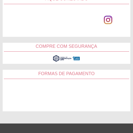
de cestas de café da manhã em Maravilha da Cestas Michelli.
Elas são perfeitas para encantar, emocionar e expressar os
mais lindos sentimentos pela pessoa homenageada.
Ganhou aquela incrível cesta da Cestas Michelli? Marque
no Instagram, queremos participar desse
@cestasmichelli
momento especial na sua vida.
COMPRE COM SEGURANÇA
Florianópolis
Joinville
FORMAS DE PAGAMENTO
São José
Blumenau
Tubarão