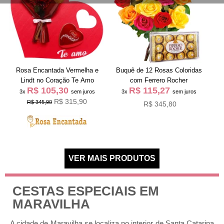
Rosa Encantada Vermelha e
Buquê de 12 Rosas Coloridas
Lindt no Coração Te Amo
com Ferrero Rocher
R$ 105,30
R$ 115,27
3x
sem juros
3x
sem juros
R$ 315,90
R$ 345,90
R$ 345,80
CESTAS ESPECIAIS EM
MARAVILHA
A cidade de Maravilha se localiza no interior de Santa Catarina