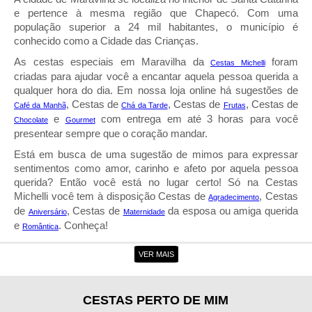
e pertence à mesma região que Chapecó. Com uma
população superior a 24 mil habitantes, o município é
conhecido como a Cidade das Crianças.
As cestas especiais em Maravilha da
foram
Cestas Michelli
criadas para ajudar você a encantar aquela pessoa querida a
qualquer hora do dia. Em nossa loja online há sugestões de
, Cestas de
, Cestas de
, Cestas de
Café da Manh
Chá da Tarde
Frutas
e
com entrega em até 3 horas para você
Chocolate
Gourmet
presentear sempre que o coração mandar.
Está em busca de uma sugestão de mimos para expressar
sentimentos como amor, carinho e afeto por aquela pessoa
querida? Então você está no lugar certo! Só na Cestas
Michelli você tem à disposição Cestas de
, Cestas
Agradecimento
de
, Cestas de
da esposa ou amiga querida
Aniversário
Maternidade
e
. Conheça!
Romântica
Entrega de Cestas em Maravilha
VER MAIS
Com a nossa entrega de cestas em Maravilha, não h
desculpas para você deixar nenhuma data comemorativa
CESTAS PERTO DE MIM
importante passar em branco. A Cestas Michelli tem coleções