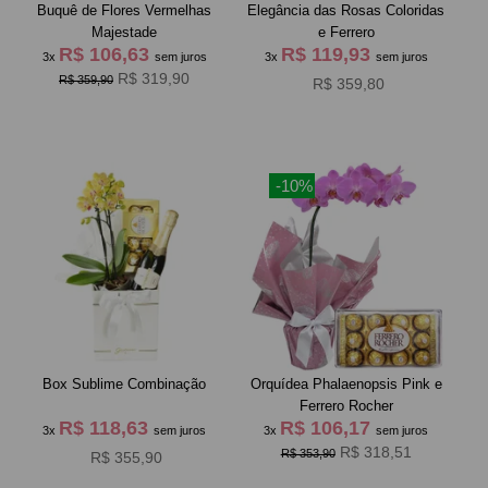
Buquê de Flores Vermelhas
Elegância das Rosas Coloridas
Majestade
e Ferrero
R$ 106,63
R$ 119,93
3x
sem juros
3x
sem juros
R$ 319,90
R$ 359,90
R$ 359,80
-10%
Box Sublime Combinação
Orquídea Phalaenopsis Pink e
Ferrero Rocher
R$ 118,63
R$ 106,17
3x
sem juros
3x
sem juros
R$ 318,51
R$ 353,90
R$ 355,90