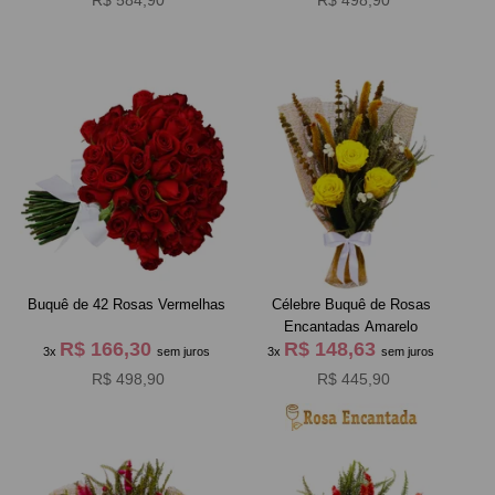
R$ 584,90
R$ 498,90
Buquê de 42 Rosas Vermelhas
Célebre Buquê de Rosas
Encantadas Amarelo
R$ 166,30
R$ 148,63
3x
sem juros
3x
sem juros
R$ 498,90
R$ 445,90