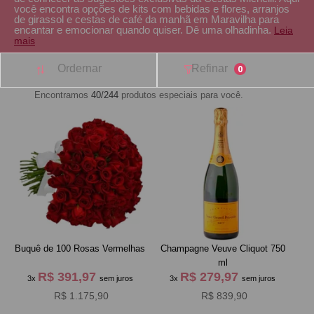
você encontra opções de kits com bebidas e flores, arranjos
de girassol e cestas de café da manhã em Maravilha para
encantar e emocionar quando quiser. Dê uma olhadinha.
Leia
mais
Ordernar
Refinar
0
Encontramos
40/244
produtos especiais para você.
Buquê de 100 Rosas Vermelhas
Champagne Veuve Cliquot 750
ml
R$ 391,97
R$ 279,97
3x
sem juros
3x
sem juros
R$ 1.175,90
R$ 839,90