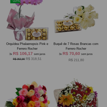
-10%
Orquídea Phalaenopsis Pink e
Buquê de 7 Rosas Brancas com
Ferrero Rocher
Ferrero Rocher
R$ 106,17
R$ 70,60
3x
sem juros
3x
sem juros
R$ 318,51
R$ 353,90
R$ 211,80