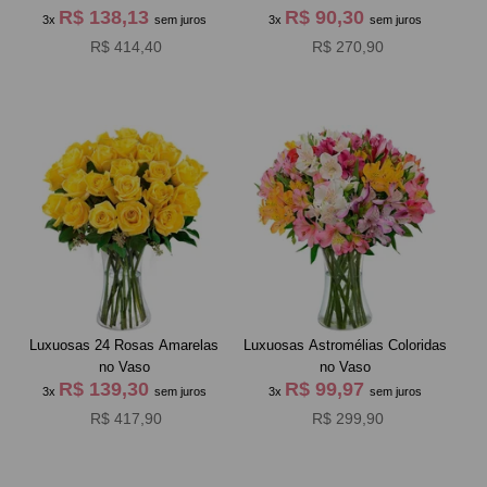
R$ 138,13
R$ 90,30
3x
sem juros
3x
sem juros
R$ 414,40
R$ 270,90
Luxuosas 24 Rosas Amarelas
Luxuosas Astromélias Coloridas
no Vaso
no Vaso
R$ 139,30
R$ 99,97
3x
sem juros
3x
sem juros
R$ 417,90
R$ 299,90