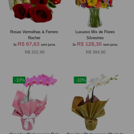
Rosas Vermelhas & Ferrero
Luxuoso Mix de Flores
Rocher
Silvestres
R$ 67,63
R$ 128,30
3x
sem juros
3x
sem juros
R$ 202,90
R$ 384,90
-10%
-10%