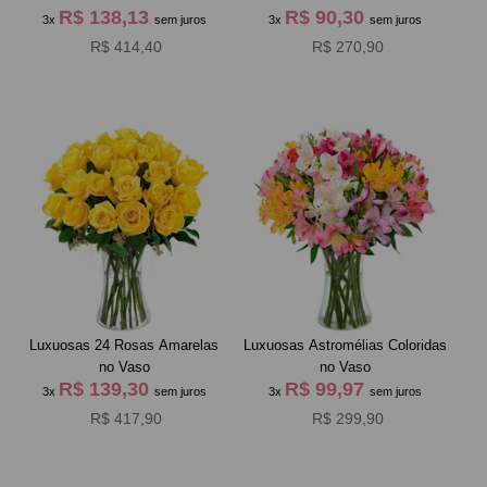
R$ 138,13
R$ 90,30
3x
sem juros
3x
sem juros
R$ 414,40
R$ 270,90
Luxuosas 24 Rosas Amarelas
Luxuosas Astromélias Coloridas
no Vaso
no Vaso
R$ 139,30
R$ 99,97
3x
sem juros
3x
sem juros
R$ 417,90
R$ 299,90