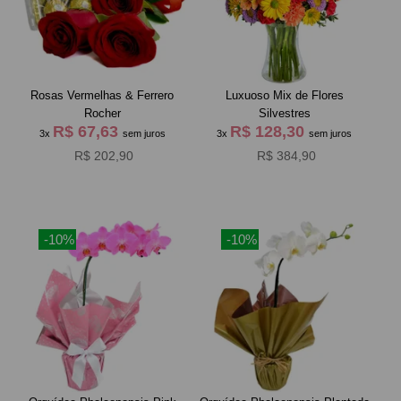
Rosas Vermelhas & Ferrero
Luxuoso Mix de Flores
Rocher
Silvestres
R$ 67,63
R$ 128,30
3x
sem juros
3x
sem juros
R$ 202,90
R$ 384,90
-10%
-10%