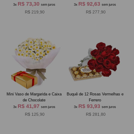
R$ 73,30
R$ 92,63
3x
sem juros
3x
sem juros
R$ 219,90
R$ 277,90
Mini Vaso de Margarida e Caixa
Buquê de 12 Rosas Vermelhas e
de Chocolate
Ferrero
R$ 41,97
R$ 93,93
3x
sem juros
3x
sem juros
R$ 125,90
R$ 281,80