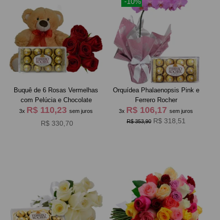
-10%
Buquê de 6 Rosas Vermelhas
Orquídea Phalaenopsis Pink e
com Pelúcia e Chocolate
Ferrero Rocher
R$ 110,23
R$ 106,17
3x
sem juros
3x
sem juros
R$ 318,51
R$ 353,90
R$ 330,70