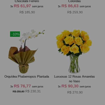
Chocolate Ferrero
Coloridas
R$ 61,97
R$ 86,63
3x
sem juros
3x
sem juros
R$ 185,90
R$ 259,90
-10%
Orquídea Phalaenopsis Plantada
Luxuosas 12 Rosas Amarelas
no Vaso
R$ 76,77
R$ 90,30
3x
sem juros
3x
sem juros
R$ 230,31
R$ 255,90
R$ 270,90