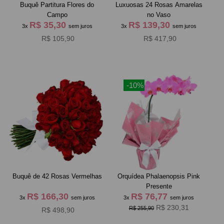
Buquê Partitura Flores do
Luxuosas 24 Rosas Amarelas
Campo
no Vaso
R$ 35,30
R$ 139,30
3x
sem juros
3x
sem juros
R$ 105,90
R$ 417,90
-10%
Buquê de 42 Rosas Vermelhas
Orquídea Phalaenopsis Pink
Presente
R$ 166,30
R$ 76,77
3x
sem juros
3x
sem juros
R$ 230,31
R$ 255,90
R$ 498,90