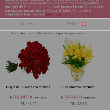
coleções de buquês de flores, kits com doces e chocolates,
arranjos de flores e cestas de café da manhã em Vacaria com
entrega no mesmo dia da Cestas Michelli. Aproveite e
surpreenda hoje mesmo!
Leia mais
Ordernar
Refinar
0
Encontramos
40/242
produtos especiais para você.
Buquê de 36 Rosas Vermelhas
Lírio Amarelo Plantado
R$ 147,30
R$ 46,63
3x
sem juros
3x
sem juros
R$ 441,90
R$ 139,90