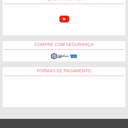
surpreender aquela pessoa querida. Para isso, basta visitar a
nossa coleção exclusiva de presentes, selecionar a sugestão
que mais combina com ela, escrever um cartão e deixar o
resto com a gente. Você não vai se arrepender.
Ganhou aquela incrível cesta da Cestas Michelli? Marque
@cestasmichelli no Instagram, queremos participar desse
momento especial na sua vida.
COMPRE COM SEGURANÇA
Caxias do Sul
FORMAS DE PAGAMENTO
Canoas
Pelotas
Gravataí
Viamão