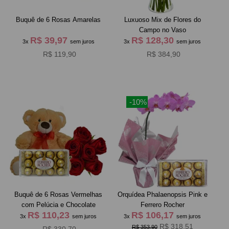
Buquê de 6 Rosas Amarelas
Luxuoso Mix de Flores do
Campo no Vaso
R$ 39,97
R$ 128,30
3x
sem juros
3x
sem juros
R$ 119,90
R$ 384,90
-10%
Buquê de 6 Rosas Vermelhas
Orquídea Phalaenopsis Pink e
com Pelúcia e Chocolate
Ferrero Rocher
R$ 110,23
R$ 106,17
3x
sem juros
3x
sem juros
R$ 318,51
R$ 353,90