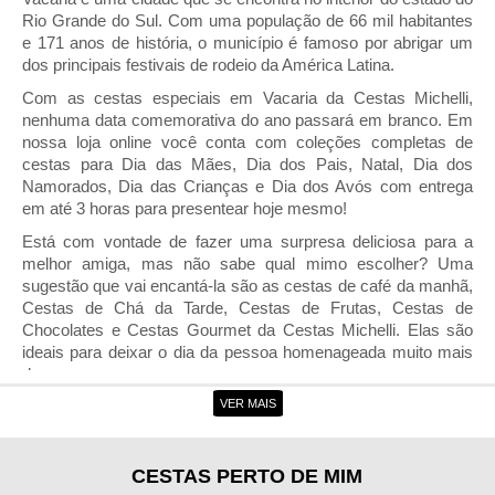
Rio Grande do Sul. Com uma população de 66 mil habitantes
e 171 anos de história, o município é famoso por abrigar um
dos principais festivais de rodeio da América Latina.
Com as cestas especiais em Vacaria da Cestas Michelli,
nenhuma data comemorativa do ano passará em branco. Em
nossa loja online você conta com coleções completas de
cestas para Dia das Mães, Dia dos Pais, Natal, Dia dos
Namorados, Dia das Crianças e Dia dos Avós com entrega
em até 3 horas para presentear hoje mesmo!
Está com vontade de fazer uma surpresa deliciosa para a
melhor amiga, mas não sabe qual mimo escolher? Uma
sugestão que vai encantá-la são as cestas de café da manhã,
Cestas de Chá da Tarde, Cestas de Frutas, Cestas de
Chocolates e Cestas Gourmet da Cestas Michelli. Elas são
ideais para deixar o dia da pessoa homenageada muito mais
doce.
VER MAIS
Entrega de Cestas em Vacaria
A nossa entrega de cestas em Vacaria garante que você
possa presentear aquela pessoa querida a qualquer hora do
CESTAS PERTO DE MIM
dia. Para isso, nós preparamos deliciosas cestas de café da