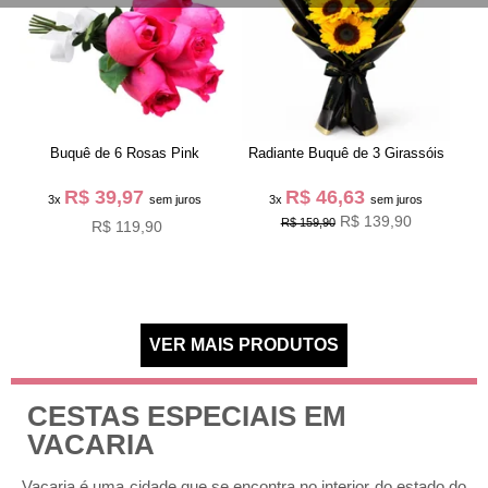
Buquê de 6 Rosas Pink
Radiante Buquê de 3 Girassóis
R$ 39,97
R$ 46,63
3x
sem juros
3x
sem juros
R$ 139,90
R$ 159,90
R$ 119,90
CESTAS ESPECIAIS EM
VACARIA
Vacaria é uma cidade que se encontra no interior do estado do