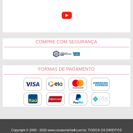
pessoa amada. Visite a nossa coleção exclusiva, escolha a
sugestão que mais combina com o paladar da pessoa
homenageada, escreva um delicado cartão e deixe a entrega
com a gente. Tenho certeza que ela vai amar esse gesto de
carinho e afeto!
Ganhou aquela incrível cesta da Cestas Michelli? Marque
COMPRE COM SEGURANÇA
no Instagram, queremos participar desse
@cestasmichelli
momento especial na sua vida.
Porto Alegre
FORMAS DE PAGAMENTO
Pelotas
Gravataí
Bagé
Copyright © 2000 - ­2026 www.cestasmichelli.com.br, TODOS OS DIREITOS