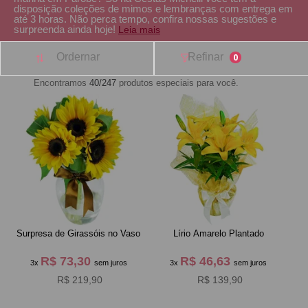
disposição coleções de mimos e lembranças com entrega em
até 3 horas. Não perca tempo, confira nossas sugestões e
surpreenda ainda hoje!
Leia mais
Ordernar
Refinar
0
Encontramos
40/247
produtos especiais para você.
Surpresa de Girassóis no Vaso
Lírio Amarelo Plantado
R$ 73,30
R$ 46,63
3x
sem juros
3x
sem juros
R$ 219,90
R$ 139,90