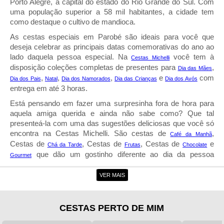
Porto Alegre, a capital do estado do Rio Grande do Sul. Com
uma população superior a 58 mil habitantes, a cidade tem
como destaque o cultivo de mandioca.
As cestas especiais em Parobé são ideais para você que
deseja celebrar as principais datas comemorativas do ano ao
lado daquela pessoa especial. Na
você tem à
Cestas Michelli
disposição coleções completas de presentes para
,
Dia das Mães
,
,
,
e
com
Dia dos Pais
Natal
Dia dos Namorados
Dia das Crianças
Dia dos Avós
entrega em até 3 horas.
Está pensando em fazer uma surpresinha fora de hora para
aquela amiga querida e ainda não sabe como? Que tal
presenteá-la com uma das sugestões deliciosas que você só
encontra na Cestas Michelli. São cestas de
,
Café da Manh
Cestas de
, Cestas de
, Cestas de
e
Chá da Tarde
Frutas
Chocolate
que dão um gostinho diferente ao dia da pessoa
Gourmet
homenageada.
VER MAIS
Entrega de Cestas em Parobé
A entrega de cestas em Parobé da Cestas Michelli coloca na
CESTAS PERTO DE MIM
palma da sua mão uma seleção delicada de mimos para
presente. Há Cestas de
, Cestas de
,
Agradecimento
Aniversário