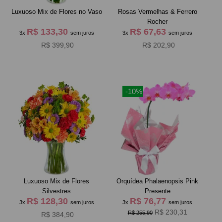
Luxuoso Mix de Flores no Vaso
Rosas Vermelhas & Ferrero
Rocher
R$ 133,30
R$ 67,63
3x
sem juros
3x
sem juros
R$ 399,90
R$ 202,90
-10%
Luxuoso Mix de Flores
Orquídea Phalaenopsis Pink
Silvestres
Presente
R$ 128,30
R$ 76,77
3x
sem juros
3x
sem juros
R$ 230,31
R$ 255,90
R$ 384,90