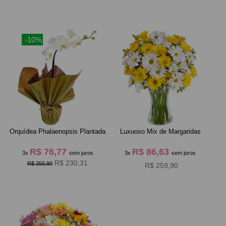
-10%
Orquídea Phalaenopsis Plantada
Luxuoso Mix de Margaridas
R$ 76,77
R$ 86,63
3x
sem juros
3x
sem juros
R$ 230,31
R$ 255,90
R$ 259,90