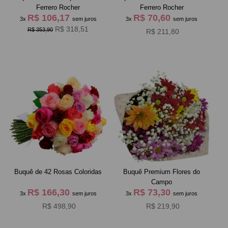
Ferrero Rocher
Ferrero Rocher
R$ 106,17
R$ 70,60
3x
sem juros
3x
sem juros
R$ 318,51
R$ 353,90
R$ 211,80
Buquê de 42 Rosas Coloridas
Buquê Premium Flores do
Campo
R$ 166,30
R$ 73,30
3x
sem juros
3x
sem juros
R$ 498,90
R$ 219,90