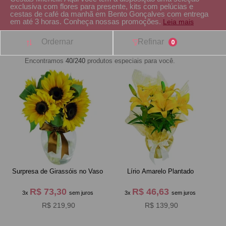
exclusiva com flores para presente, kits com pelúcias e
cestas de café da manhã em Bento Gonçalves com entrega
em até 3 horas. Conheça nossas promoções.
Leia mais
Ordernar
Refinar
0
Encontramos
40/240
produtos especiais para você.
Surpresa de Girassóis no Vaso
Lírio Amarelo Plantado
R$ 73,30
R$ 46,63
3x
sem juros
3x
sem juros
R$ 219,90
R$ 139,90