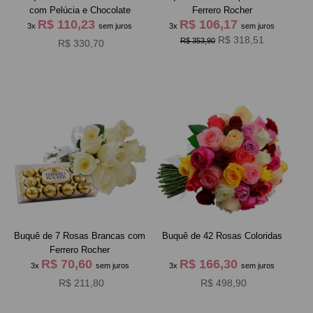
com Pelúcia e Chocolate
Ferrero Rocher
R$ 110,23
R$ 106,17
3x
sem juros
3x
sem juros
R$ 318,51
R$ 353,90
R$ 330,70
Buquê de 7 Rosas Brancas com
Buquê de 42 Rosas Coloridas
Ferrero Rocher
R$ 70,60
R$ 166,30
3x
sem juros
3x
sem juros
R$ 211,80
R$ 498,90