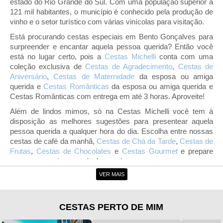
estado do Rio Grande do Sul. Com uma população superior a
121 mil habitantes, o município é conhecido pela produção de
vinho e o setor turístico com várias vinícolas para visitação.
Está procurando cestas especiais em Bento Gonçalves para
surpreender e encantar aquela pessoa querida? Então você
está no lugar certo, pois a
Cestas Michelli
conta com uma
coleção exclusiva de
Cestas de Agradecimento
,
Cestas de
Aniversário
,
Cestas de Maternidade
da esposa ou amiga
querida e
Cestas Românticas
da esposa ou amiga querida e
Cestas Românticas com entrega em até 3 horas. Aproveite!
Além de lindos mimos, só na Cestas Michelli você tem à
disposição as melhores sugestões para presentear aquela
pessoa querida a qualquer hora do dia. Escolha entre nossas
cestas de café da manhã,
Cestas de Chá da Tarde
,
Cestas de
Frutas
,
Cestas de Chocolates
e
Cestas Gourmet
e prepare
uma surpresa inesquecível para ela.
VER MAIS
Entrega de Cestas em Bento Gonçalves
Com a entrega de Cestas em Bento Gonçalves da Cestas
Michelli, não há motivos para você não marcar presença nas
CESTAS PERTO DE MIM
principais
Datas Comemorativas
. Basta visitar uma de nossas