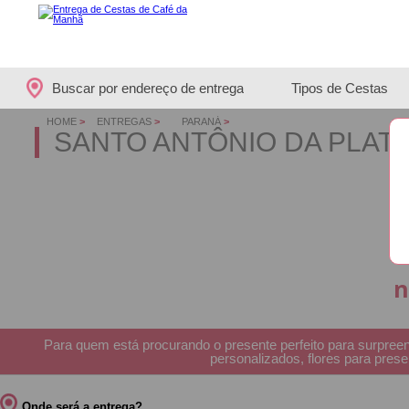
Buscar por endereço de entrega
Tipos de Cestas
HOME
>
ENTREGAS
>
PARANÁ
>
SANTO ANTÔNIO DA PLATI
n
Para quem está procurando o presente perfeito para surpreen
personalizados, flores para pre
Onde será a entrega?