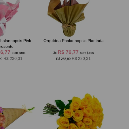
halaenopsis Pink
Orquídea Phalaenopsis Plantada
resente
76,77
R$ 76,77
sem juros
3x
sem juros
R$ 230,31
R$ 230,31
90
R$ 255,90