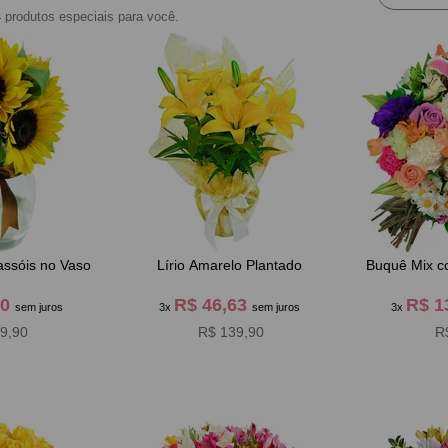
4
produtos especiais para você.
assóis no Vaso
Lírio Amarelo Plantado
Buquê Mix c
30
R$ 46,63
R$ 1
sem juros
3x
sem juros
3x
9,90
R$ 139,90
R