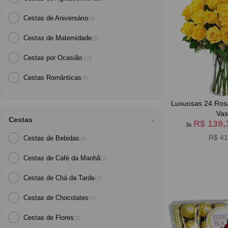
Cestas de Aniversário
(4)
Cestas de Maternidade
(5)
Cestas por Ocasião
(10)
Cestas Românticas
(9)
Luxuosas 24 Rosas Amarelas no
Va
Cestas
R$ 139
3x
R$ 41
Cestas de Bebidas
(4)
Cestas de Café da Manh
(2)
Cestas de Chá da Tarde
(2)
Cestas de Chocolates
(6)
Cestas de Flores
(1)