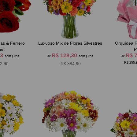
as & Ferrero
Luxuoso Mix de Flores Silvestres
Orquídea P
her
P
63
R$ 128,30
R$ 
sem juros
3x
sem juros
3x
R$ 255,
2,90
R$ 384,90