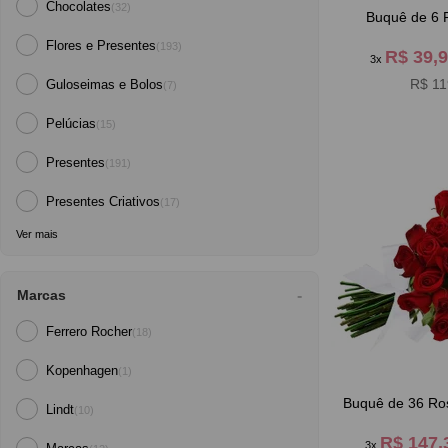
Chocolates
(32)
Buquê de 6 R
Flores e Presentes
(193)
R$ 39,
3x
R$ 11
Guloseimas e Bolos
(7)
Pelúcias
(15)
Presentes
(191)
Presentes Criativos
(17)
Ver mais
Marcas
Ferrero Rocher
(18)
Kopenhagen
(1)
Buquê de 36 Ro
Lindt
(10)
R$ 147
3x