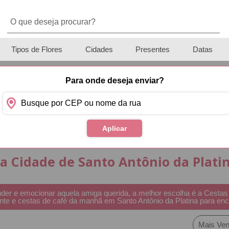
Tipos de Flores
Cidades
Presentes
Datas
NA
Para onde deseja enviar?
Aplicar
Cestas de Café da Manh
a Cidade de Santo Antônio da Plati
der e emocionar aquela amiga querida, a melhor escolha é a Cestas M
sente e cestas de café da manhã em Santo Antônio da Platina para 
Mais Ven