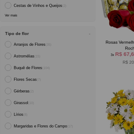
Cestas de Vinhos e Queijos
(2)
Ver mais
Tipo de flor
Rosas Vermelh
Arranjos de Flores
(35)
Roc
R$ 67,
3x
Astromélias
(15)
R$ 20
Buquê de Flores
(104)
Flores Secas
(7)
Gérberas
(2)
Girassol
(10)
Lírios
(8)
Margaridas e Flores do Campo
(17)