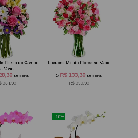
de Flores do Campo
Luxuoso Mix de Flores no Vaso
no Vaso
28,30
R$ 133,30
sem juros
3x
sem juros
$ 384,90
R$ 399,90
-10%