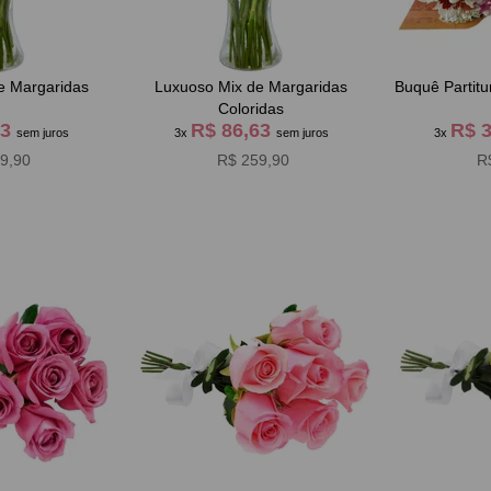
e Margaridas
Luxuoso Mix de Margaridas
Buquê Partit
Coloridas
63
R$ 86,63
R$ 
sem juros
3x
sem juros
3x
9,90
R$ 259,90
R