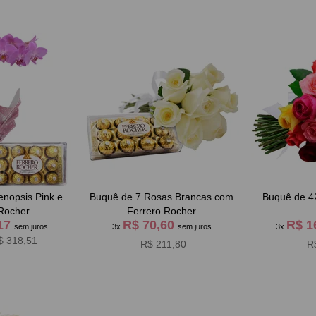
nopsis Pink e
Buquê de 7 Rosas Brancas com
Buquê de 4
Rocher
Ferrero Rocher
,17
R$ 70,60
R$ 1
sem juros
3x
sem juros
3x
$ 318,51
R$ 211,80
R