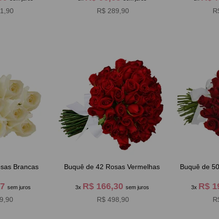
1,90
R$ 289,90
R
sas Brancas
Buquê de 42 Rosas Vermelhas
Buquê de 5
97
R$ 166,30
R$ 1
sem juros
3x
sem juros
3x
9,90
R$ 498,90
R