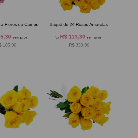
ura Flores do Campo
Buquê de 24 Rosas Amarelas
35,30
R$ 113,30
sem juros
3x
sem juros
$ 105,90
R$ 339,90