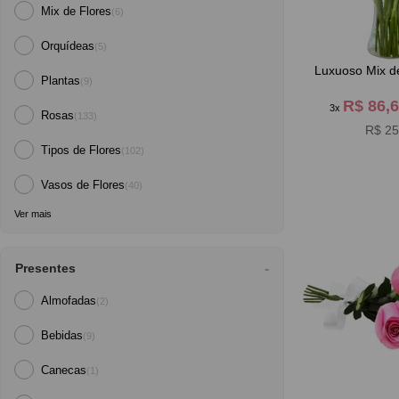
Mix de Flores
(6)
Orquídeas
(5)
Luxuoso Mix d
Plantas
(9)
R$ 86,
3x
Rosas
(133)
R$ 25
Tipos de Flores
(102)
Vasos de Flores
(40)
Ver mais
Presentes
Almofadas
(2)
Bebidas
(9)
Canecas
(1)