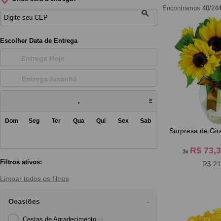
Encontramos
40/24
Escolher Data de Entrega
Entrega Hoje
Entrega Amanh
»
,
Dom
Seg
Ter
Qua
Qui
Sex
Sab
Surpresa de Gir
R$ 73,
3x
Filtros ativos:
R$ 21
Limpar todos os filtros
Ocasiões
Cestas de Agradecimento
(5)