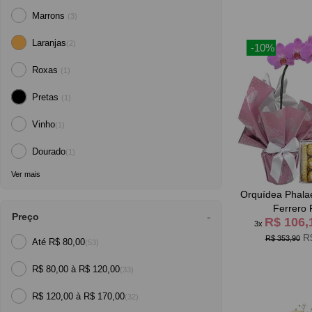
Marrons
(3)
Laranjas
(2)
-10%
Roxas
(1)
Pretas
(1)
Vinho
(1)
Dourado
(1)
Ver mais
Orquídea Phalae
Ferrero 
Preço
R$ 106
3x
R
R$ 353,90
Até R$ 80,00
(53)
R$ 80,00 à R$ 120,00
(33)
R$ 120,00 à R$ 170,00
(32)