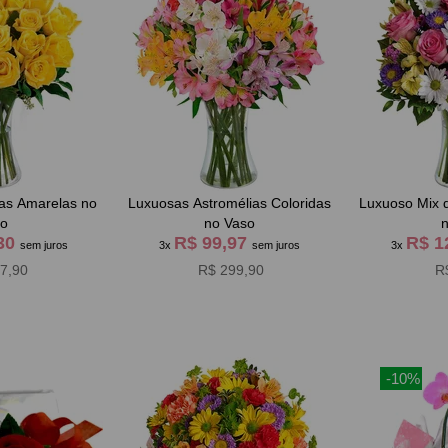
Luxuosas Astromélias Coloridas
Luxuoso Mix 
so
no Vaso
,30
R$ 99,97
R$ 1
sem juros
3x
sem juros
3x
7,90
R$ 299,90
R
-10%