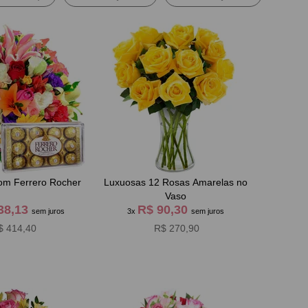
om Ferrero Rocher
Luxuosas 12 Rosas Amarelas no
Vaso
38,13
R$ 90,30
sem juros
3x
sem juros
$ 414,40
R$ 270,90