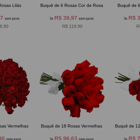
osas Lilás
Buquê de 6 Rosas Cor de Rosa
Buquê de 
97
R$ 39,97
R$ 
sem juros
3x
sem juros
3x
9,90
R$ 119,90
R
sas Vermelhas
Buquê de 18 Rosas Vermelhas
Buquê de 1
,30
R$ 96,63
R$ 
sem juros
3x
sem juros
3x