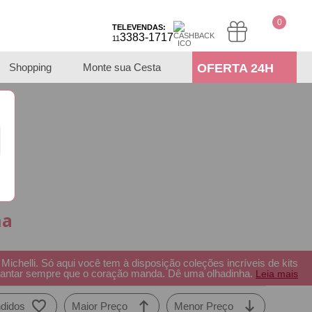
0
TELEVENDAS:
3383-1717
11
Shopping
Monte sua Cesta
OFERTA 24H
na
ichelli. Só aqui você tem à disposição coleções incríveis de kits
encantar sempre que o coração manda. Dê uma olhadinha.
Leia mais
didos
Maior Preço
Menor Preço