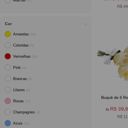
Marcas
(12)
R$ 44
Cor
Amarelas
(29)
Coloridas
(70)
Vermelhas
(59)
Pink
(14)
Brancas
(25)
Lilases
(6)
Buquê de 6 Ro
Rosas
(13)
R$ 39,
3x
Champagnes
(9)
R$ 11
Azuis
(10)