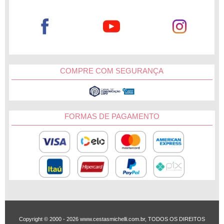
@cestasmichelli
no Instagram, queremos participar desse
momento especial na sua vida.
Belém
COMPRE COM SEGURANÇA
Ananindeua
Santarém
FORMAS DE PAGAMENTO
Marab
Altamira
Outras Cidades
Copyright © 2000 - ­2026 www.cestasmichelli.com.br, TODOS OS DIREITOS