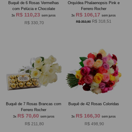
Buquê de 6 Rosas Vermelhas
Orquídea Phalaenopsis Pink e
com Pelúcia e Chocolate
Ferrero Rocher
R$ 110,23
R$ 106,17
3x
sem juros
3x
sem juros
R$ 318,51
R$ 353,90
R$ 330,70
Buquê de 7 Rosas Brancas com
Buquê de 42 Rosas Coloridas
Ferrero Rocher
R$ 70,60
R$ 166,30
3x
sem juros
3x
sem juros
R$ 211,80
R$ 498,90