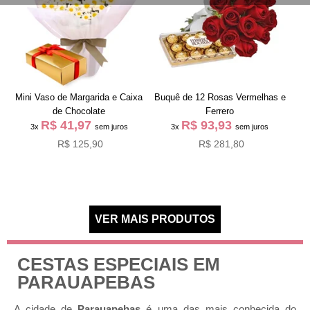
Mini Vaso de Margarida e Caixa
Buquê de 12 Rosas Vermelhas e
de Chocolate
Ferrero
R$ 41,97
R$ 93,93
3x
sem juros
3x
sem juros
R$ 125,90
R$ 281,80
CESTAS ESPECIAIS EM
PARAUAPEBAS
A cidade de
Parauapebas
é uma das mais conhecida do