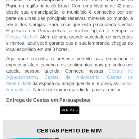
Par
, na região norte do Brasil. Com uma história de 32 anos
desde sua emancipação, o município é conhecido por ser
parte de umas das principais reservas minerais do mundo, a
Serra dos Carajás. Para você que está procurando Cestas
Especiais em Parauapebas, a melhor opção é sempre a
Cestas Michelli
. Além de uma grande variedade de presentes
e mimos, aqui você garante que a sua lembrança chegue ao
local escolhido em até 3 horas.
Aqui você encontra o presente perfeito para emocionar e
expressar afeto, carinho e os sentimentos mais profundos por
aquela pessoa querida. Conheça nossas
Cestas de
Agradecimento
,
Cestas de Aniversário
,
Cestas de
Maternidade
da esposa ou amiga querida e, é claro, as
Cestas
Românticas
. Não existe mimo mais lindo, pode acreditar.
Entrega de Cestas em Parauapebas
Agora que você já descobriu a entrega de cestas em
VER MAIS
Parauapebas, não há mais desculpas para fugir daquelas
Datas Comemorativas
. Temos o presente perfeito para
Dia
das Mães
,
Dia dos Namorados
,
Natal
,
Dia das Crianças
e
Dia
CESTAS PERTO DE MIM
dos Avós
. É só escolher a sugestão que mais combina com a