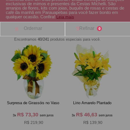
exclusivas de mimos e presentes da Cestas Michelli. São
arranjos de flores, kits com joias, buquês de rosas e cestas de
café da manhã em Parauapebas para você fazer bonito em
qualquer ocasião. Confira!
Leia mais
Ordernar
Refinar
0
Encontramos
40/241
produtos especiais para você.
Surpresa de Girassóis no Vaso
Lírio Amarelo Plantado
R$ 73,30
R$ 46,63
3x
sem juros
3x
sem juros
R$ 219,90
R$ 139,90