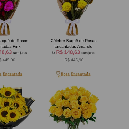
Buquê de Rosas
Célebre Buquê de Rosas
ntadas Pink
Encantadas Amarelo
48,63
R$ 148,63
sem juros
3x
sem juros
$ 445,90
R$ 445,90