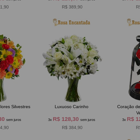
1,90
R$ 389,90
R
ores Silvestres
Luxuoso Carinho
Coração d
V
,30
R$ 128,30
R$ 1
sem juros
3x
sem juros
3x
4,90
R$ 384,90
R