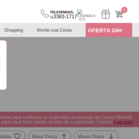
0
TELEVENDAS:
3383-1717
11
Shopping
Monte sua Cesta
OFERTA 24H
eite para conhecer as sugestões exclusivas da Cestas Michelli.
 para você fazer bonito na hora de surpreender. Confira!
Leia mais
didos
Maior Preço
Menor Preço