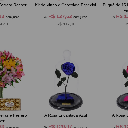
errero Rocher
Kit de Vinho e Chocolate Especial
Buquê de 15
Ve
,13
R$ 137,63
R$ 1
sem juros
3x
sem juros
3x
4,40
R$ 412,90
R
lias e Ferrero
A Rosa Encantada Azul
A Rosa 
her
,63
R$ 129,97
R$ 1
sem juros
3x
sem juros
3x