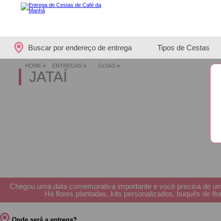
Buscar por endereço de entrega
Tipos de Cestas
HOME
>
ENTREGAS
>
GOIÁS
>
JATAÍ
Chegou uma data comemorativa importante e você precisa de um 
Há flores plantadas, kits personalizados, buquês de f
Onde será a entrega?