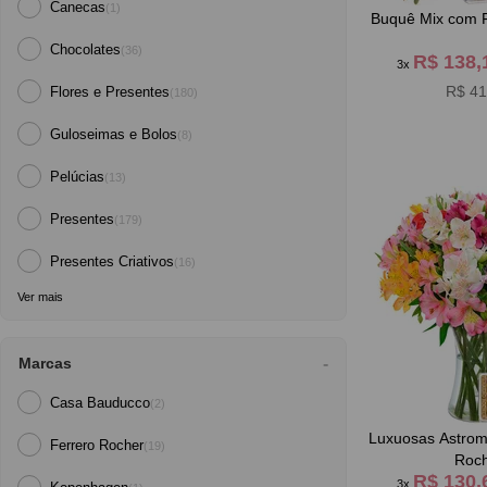
Canecas
(1)
Buquê Mix com F
Chocolates
(36)
R$ 138
3x
R$ 41
Flores e Presentes
(180)
Guloseimas e Bolos
(8)
Pelúcias
(13)
Presentes
(179)
Presentes Criativos
(16)
Ver mais
Marcas
Casa Bauducco
(2)
Luxuosas Astromé
Ferrero Rocher
(19)
Roc
R$ 130
3x