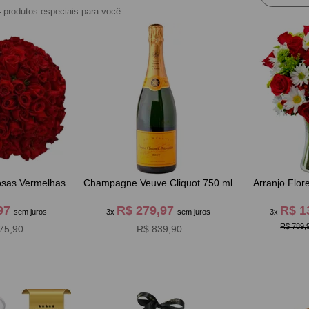
4
produtos especiais para você.
sas Vermelhas
Champagne Veuve Cliquot 750 ml
Arranjo Flor
,97
R$ 279,97
R$ 1
sem juros
3x
sem juros
3x
R$ 789,
75,90
R$ 839,90