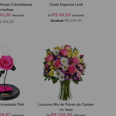
 Rosas Colombianas
Cesta Especial Lindt
rmelhas
33,30
R$ 98,63
sem juros
3x
sem juros
R$ 295,90
R$ 398,90
$ 399,90
Encantada Pink
Luxuoso Mix de Flores do Campo
no Vaso
29,97
R$ 128,30
sem juros
3x
sem juros