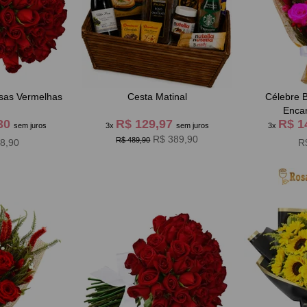
sas Vermelhas
Cesta Matinal
Célebre 
Enca
,30
R$ 129,97
R$ 1
sem juros
3x
sem juros
3x
R$ 389,90
R$ 489,90
8,90
R