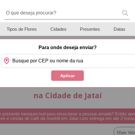
Tipos de Flores
Cidades
Presentes
Datas
Para onde deseja enviar?
Aplicar
Cestas de Café da Manh
na Cidade de Jataí
presente inesquecível para emocionar a pessoa amada? Então aprov
lores e cestas de café da manhã em Jataí com entrega em até 3 horas
Mais Ven