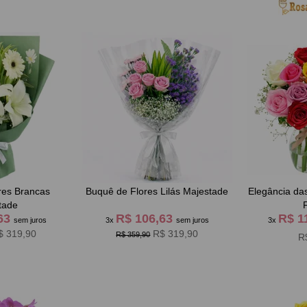
res Brancas
Buquê de Flores Lilás Majestade
Elegância da
tade
,63
R$ 106,63
R$ 1
sem juros
3x
sem juros
3x
$ 319,90
R$ 319,90
R$ 359,90
R