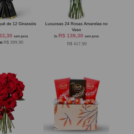
uê de 12 Girassóis
Luxuosas 24 Rosas Amarelas no
Vaso
33,30
R$ 139,30
sem juros
3x
sem juros
R$ 399,90
90
R$ 417,90