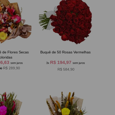
 de Flores Secas
Buquê de 50 Rosas Vermelhas
oloridas
96,63
R$ 194,97
sem juros
3x
sem juros
R$ 289,90
90
R$ 584,90