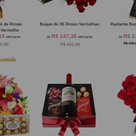
ê de Rosas
Buquê de 36 Rosas Vermelhas
Radiante Buq
 Vermelho
,63
R$ 147,30
R$ 1
sem juros
3x
sem juros
3x
R$ 439,
5,90
R$ 441,90