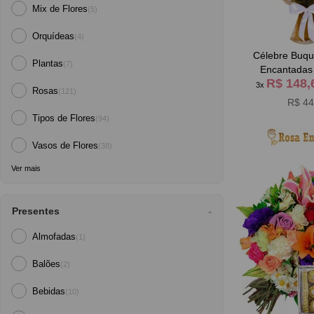
Mix de Flores
(5)
Orquídeas
(4)
Célebre Buqu
Plantas
(7)
Encantadas
R$ 148
3x
Rosas
(121)
R$ 44
Tipos de Flores
(94)
Vasos de Flores
(38)
Ver mais
Presentes
Almofadas
(1)
Balões
(2)
Bebidas
(10)