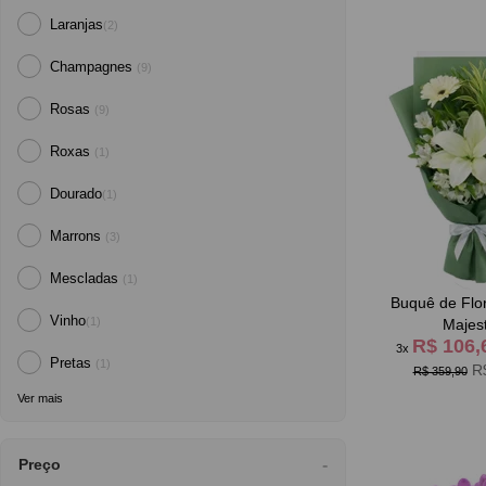
Laranjas
(2)
Champagnes
(9)
Rosas
(9)
Roxas
(1)
Dourado
(1)
Marrons
(3)
Mescladas
(1)
Buquê de Flo
Vinho
(1)
Majes
R$ 106
3x
Pretas
(1)
R
R$ 359,90
Ver mais
Preço