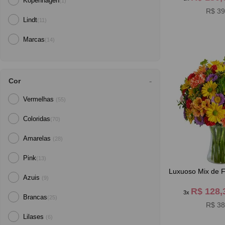
Kopenhagen
(1)
R$ 39
Lindt
(11)
Marcas
(14)
Cor
Vermelhas
(55)
Coloridas
(70)
Amarelas
(28)
Pink
(13)
Luxuoso Mix de Fl
Azuis
(9)
R$ 128
3x
Brancas
(25)
R$ 38
Lilases
(6)