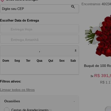
Encontramos
40/23
Escolher Data de Entrega
Entrega Hoje
Entrega Amanh
»
,
Dom
Seg
Ter
Qua
Qui
Sex
Sab
Buquê de 100 Ro
R$ 391
3x
Filtros ativos:
R$ 1.1
Limpar todos os filtros
Ocasiões
Cestas de Agradecimento
(6)