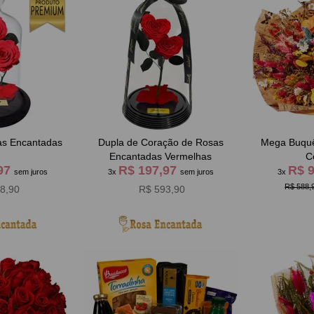
as Encantadas
Dupla de Coração de Rosas
Mega Buquê
Encantadas Vermelhas
C
,97
R$ 197,97
R$ 
sem juros
3x
sem juros
3x
R$ 588,
8,90
R$ 593,90