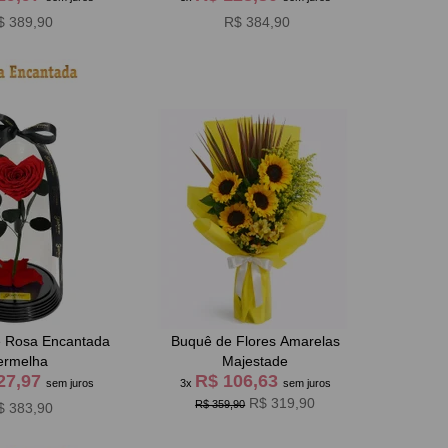
$ 389,90
R$ 384,90
e Rosa Encantada
Buquê de Flores Amarelas
ermelha
Majestade
27,97
R$ 106,63
sem juros
3x
sem juros
R$ 319,90
R$ 359,90
$ 383,90