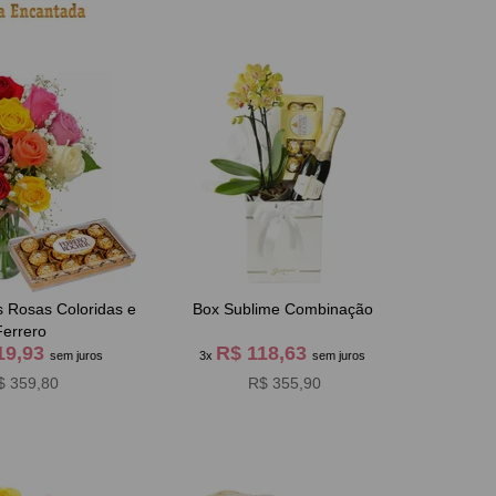
s Rosas Coloridas e
Box Sublime Combinação
Ferrero
19,93
R$ 118,63
sem juros
3x
sem juros
$ 359,80
R$ 355,90