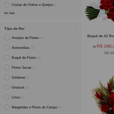
Cestas de Vinhos e Queijos
(3)
Ver mais
Tipo de flor
Buquê de 42 Ro
Arranjos de Flores
(34)
R$ 166
3x
Astromélias
(13)
R$ 49
Buquê de Flores
(94)
Flores Secas
(4)
Gérberas
(2)
Girassol
(10)
Lírios
(7)
Margaridas e Flores do Campo
(17)