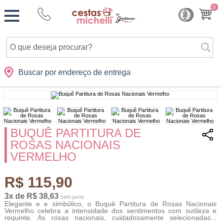
Monte
0
Cidades
Presentes
Datas
Shopping
sua
Cesta
Buscar por endereço de entrega
BUQUÊ PARTITURA DE
ROSAS NACIONAIS
VERMELHO
R$ 115,90
3x de R$ 38,63
sem juros
Elegante e e simbólico, o Buquê Partitura de Rosas Nacionais
Vermelho celebra a intensidade dos sentimentos com sutileza e
requinte. As rosas nacionais, cuidadosamente selecionadas...