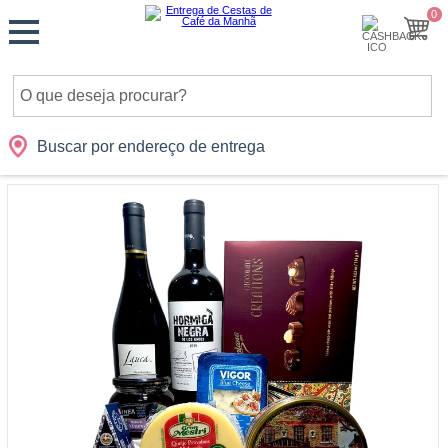
Monte
0
Cidades
Presentes
Datas
Shopping
sua
Cesta
Buscar por endereço de entrega