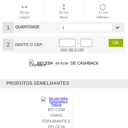
36 cm
26 cm
17 cm
Largura
Altura
Diâmetro
1
QUANTIDADE
2
−
DIGITE O CEP:
NÃO SEI O CEP
RECEBA
DE CASHBACK
R$ 43,99
PRODUTOS SEMELHANTES
KIT COM
ESPUMANTE E
CHOCOLATE
BRONZE