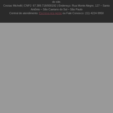
do site.
Cestas Michelli | CNPJ: 67.389.718/0001­92 | Endereço: Rua Monte Alegre, 127 – Santo
Antônio – São Caetano do Sul – São Paulo
Central de atendimento:
Escreva pra gente
ou Fale Conosco:
(11) 4224-9950