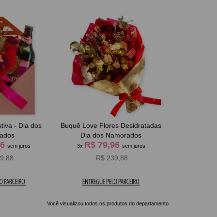
tiva - Dia dos
Buquê Love Flores Desidratadas
ados
Dia dos Namorados
96
R$ 79,96
sem juros
3x
sem juros
9,88
R$ 239,88
Você visualizou todos os produtos do departamento.