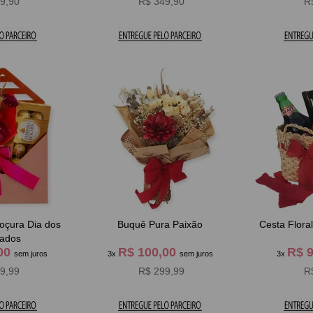
9,90
R$ 349,90
R
 Dia dos
Buquê Pura Paixão
ados
,00
R$ 100,00
R$ 
sem juros
3x
sem juros
3x
9,99
R$ 299,99
R