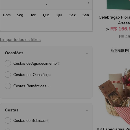
»
,
Dom
Seg
Ter
Qua
Qui
Sex
Sab
Celebração Flor
Artesa
R$ 166
3x
R$ 49
Limpar todos os filtros
Ocasiões
Cestas de Agradecimento
(1)
Cestas por Ocasião
(8)
Cestas Românticas
(9)
Cestas
Cestas de Bebidas
(6)
Kit Especiarias V