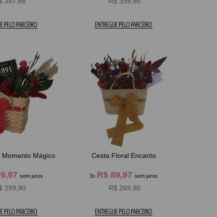
$ 347,88
R$ 339,90
Cesta Floral Momento Mágico
Cesta Floral Encanto
99,97
R$ 89,97
sem juros
3x
sem juros
$ 299,90
R$ 269,90