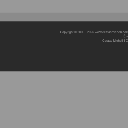
Copyright © 2000 - ­2026 www.cestasmichelli.c
É v
Cestas Michelli |