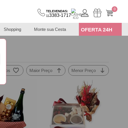
0
TELEVENDAS:
3383-1717
11
Shopping
Monte sua Cesta
OFERTA 24H
didos
Maior Preço
Menor Preço