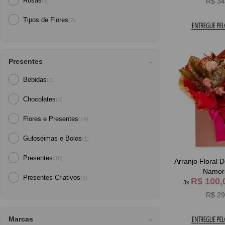
Rosas
R$ 34
(3)
Tipos de Flores
(2)
Presentes
Bebidas
(3)
Chocolates
(3)
Flores e Presentes
(14)
Guloseimas e Bolos
(1)
Presentes
(18)
Arranjo Floral Doçura
Namor
Presentes Criativos
(3)
R$ 100
3x
R$ 29
Marcas