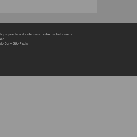
 propriedade do site www.cestasmichelli.com.br
ite.
do Sul – São Paulo