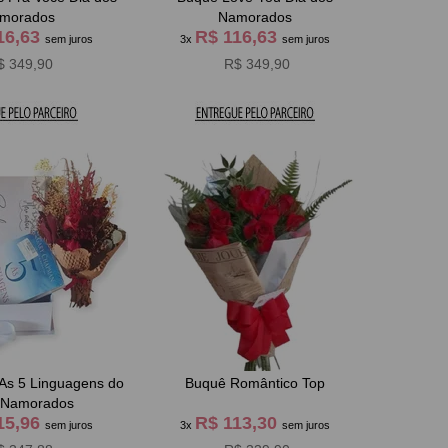
morados
Namorados
16,63
R$ 116,63
sem juros
3x
sem juros
$ 349,90
R$ 349,90
 As 5 Linguagens do
Buquê Romântico Top
Amor Namorados
15,96
R$ 113,30
sem juros
3x
sem juros