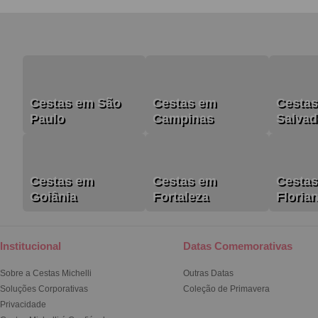
Cestas em São
Cestas em
Cesta
Paulo
Campinas
Salvad
Cestas em
Cestas em
Cesta
Goiânia
Fortaleza
Floria
Institucional
Datas Comemorativas
Sobre a Cestas Michelli
Outras Datas
Soluções Corporativas
Coleção de Primavera
Privacidade