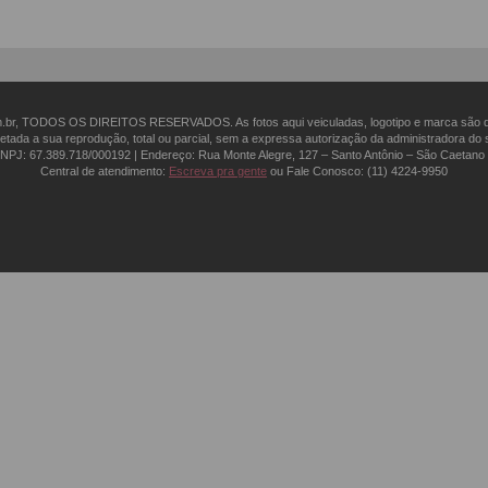
om.br, TODOS OS DIREITOS RESERVADOS. As fotos aqui veiculadas, logotipo e marca são de
etada a sua reprodução, total ou parcial, sem a expressa autorização da administradora do s
 CNPJ: 67.389.718/0001­92 | Endereço: Rua Monte Alegre, 127 – Santo Antônio – São Caetano 
Central de atendimento:
Escreva pra gente
ou Fale Conosco:
(11) 4224-9950