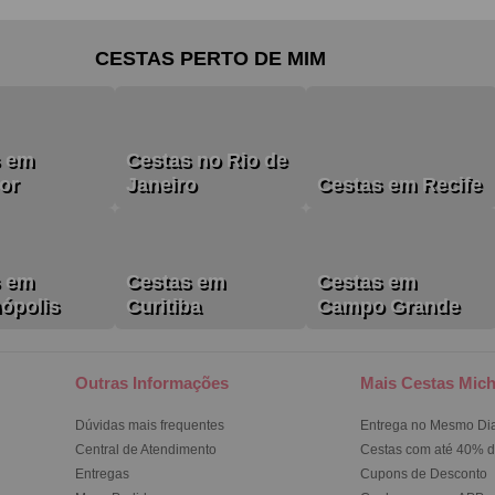
CESTAS PERTO DE MIM
s em
Cestas no Rio de
or
Janeiro
Cestas em Recife
s em
Cestas em
Cestas em
nópolis
Curitiba
Campo Grande
Outras Informações
Mais Cestas Mich
Dúvidas mais frequentes
Entrega no Mesmo Di
Central de Atendimento
Cestas com até 40% d
Entregas
Cupons de Desconto