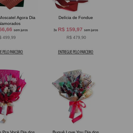
scatel Agora Dia
Delícia de Fondue
Namorados
66,66
R$ 159,97
sem juros
3x
sem juros
$ 499,99
R$ 479,90
a Você Dia dos
Buquê Love You Dia dos