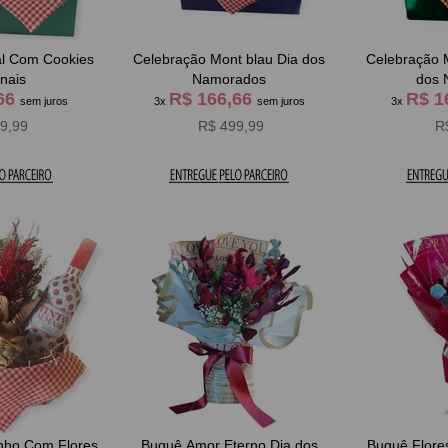
al Com Cookies
Celebração Mont blau Dia dos
Celebração Mo
nais
Namorados
dos 
,66
R$ 166,66
R$ 1
sem juros
3x
sem juros
3x
9,99
R$ 499,99
R
inho Com Flores
Buquê Amor Eterno Dia dos
Buquê Flores Pr