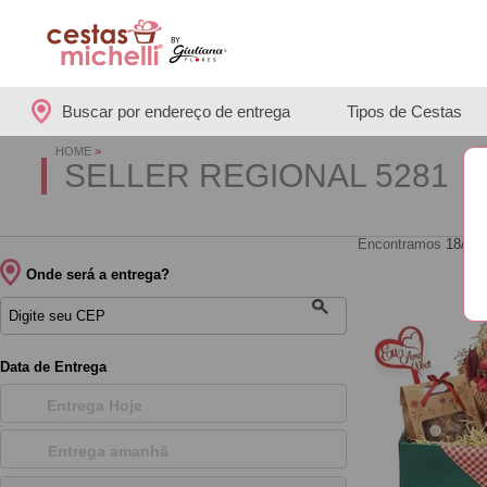
Buscar por endereço de entrega
Tipos de Cestas
HOME
>
SELLER REGIONAL 5281
Encontramos
18/18
Onde será a entrega?
Data de Entrega
Entrega Hoje
Entrega amanh