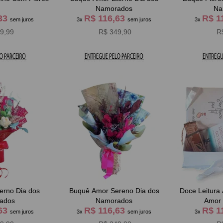
Namorados
Na
,33
R$ 116,63
R$ 1
sem juros
3x
sem juros
3x
9,99
R$ 349,90
R
erno Dia dos
Buquê Amor Sereno Dia dos
Doce Leitura
ados
Namorados
,63
R$ 116,63
R$ 1
sem juros
3x
sem juros
3x