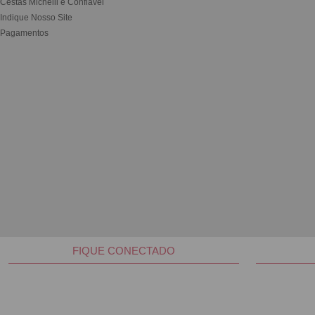
Cestas Michelli é Confiável
Indique Nosso Site
Pagamentos
FIQUE CONECTADO