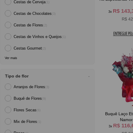
Cestas de Cerveja
(1)
R$ 143
3x
Cestas de Chocolates
(3)
R$ 42
Cestas de Flores
(2)
Cestas de Vinhos e Queijos
(1)
Cestas Gourmet
(2)
Ver mais
Tipo de flor
Arranjos de Flores
(3)
Buquê de Flores
(9)
Flores Secas
(6)
Buquê Laço Et
Namor
Mix de Flores
(1)
R$ 116
3x