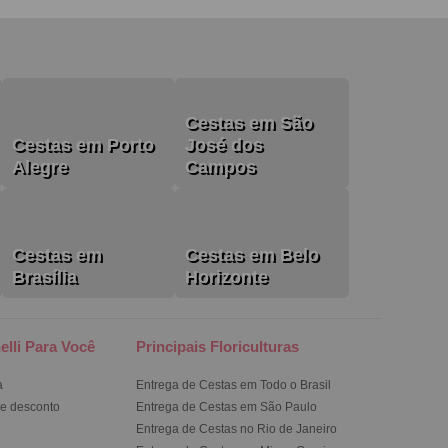
Cestas em São
Cestas em Porto
José dos
Alegre
Campos
Cestas em
Cestas em Belo
Brasília
Horizonte
elli Para Você
Principais Floriculturas
a
Entrega de Cestas em Todo o Brasil
e desconto
Entrega de Cestas em São Paulo
Entrega de Cestas no Rio de Janeiro