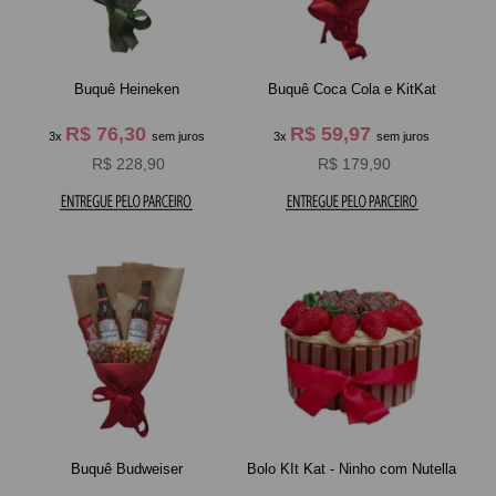
Buquê Heineken
Buquê Coca Cola e KitKat
R$ 76,30
R$ 59,97
3x
sem juros
3x
sem juros
R$ 228,90
R$ 179,90
Buquê Budweiser
Bolo KIt Kat - Ninho com Nutella