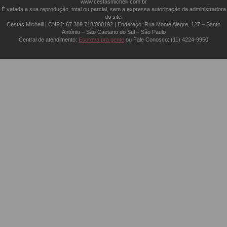
www.cestasmichelli.com.br
É vetada a sua reprodução, total ou parcial, sem a expressa autorização da administradora
do site.
Cestas Michelli | CNPJ: 67.389.718/0001­92 | Endereço: Rua Monte Alegre, 127 – Santo
Antônio – São Caetano do Sul – São Paulo
Central de atendimento:
Escreva pra gente
ou Fale Conosco:
(11) 4224-9950