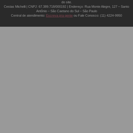
do site.
Cestas Michelli | CNPJ: 67.389.718/0001­92 | Endereço: Rua Monte Alegre, 127 – Santo
Antônio – São Caetano do Sul – São Paulo
Central de atendimento:
Escreva pra gente
ou Fale Conosco:
(11) 4224-9950