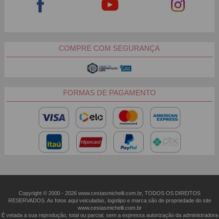
COMPRE COM SEGURANÇA
FORMAS DE PAGAMENTO
Copyright © 2000 - ­2026 www.cestasmichelli.com.br, TODOS OS DIREITOS
RESERVADOS. As fotos aqui veiculadas, logotipo e marca são de propriedade do site
www.cestasmichelli.com.br
É vetada a sua reprodução, total ou parcial, sem a expressa autorização da administradora