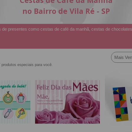
Cestas de Café da Manh
no Bairro de Vila Ré - SP
s de presentes como cestas de café da manhã, cestas de chocolates,
Mais Ven
7
produtos especiais para você.