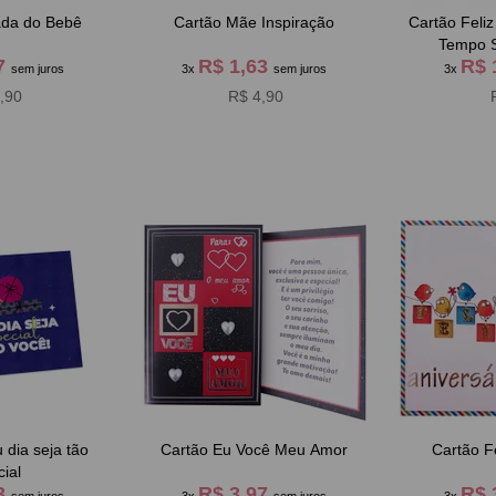
da do Bebê
Cartão Mãe Inspiração
Cartão Feliz
Tempo S
97
R$ 1,63
R$ 
sem juros
3x
sem juros
3x
,90
R$ 4,90
 dia seja tão
Cartão Eu Você Meu Amor
Cartão Fe
ial
63
R$ 3,97
R$ 