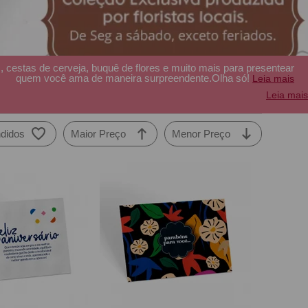
 cestas de cerveja, buquê de flores e muito mais para presentear
quem você ama de maneira surpreendente.Olha só!
Leia mais
Leia mais
didos
Maior Preço
Menor Preço