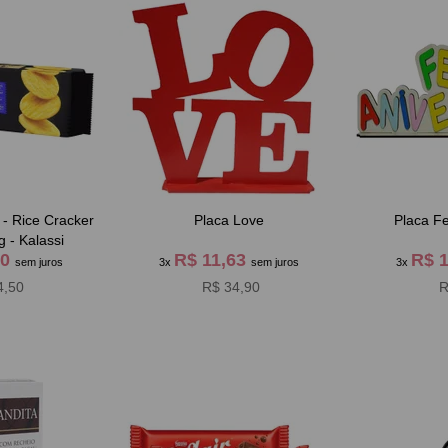
 - Rice Cracker
Placa Love
Placa Fe
g - Kalassi
50
R$ 11,63
R$ 
sem juros
3x
sem juros
3x
4,50
R$ 34,90
R