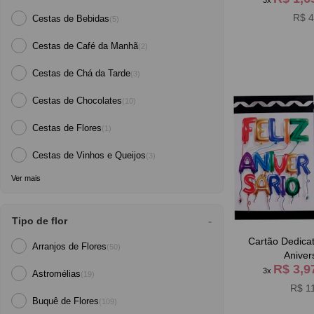
3x
R$ 4
Cestas de Bebidas
(5)
Cestas de Café da Manh
(2)
Cestas de Chá da Tarde
(3)
Cestas de Chocolates
(10)
Cestas de Flores
(1)
Cestas de Vinhos e Queijos
(3)
Ver mais
Tipo de flor
Cartão Dedicat
Arranjos de Flores
(50)
Aniver
R$ 3,
3x
Astromélias
(19)
R$ 1
Buquê de Flores
(109)