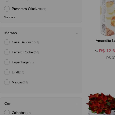
Presentes Criativos
(21)
Ver mais
Marcas
Amandita L
Casa Bauducco
(2)
R$ 12,
3x
Ferrero Rocher
(20)
R$ 3
Kopenhagen
(1)
Lindt
(13)
Marcas
(15)
Cor
Coloridas
(77)