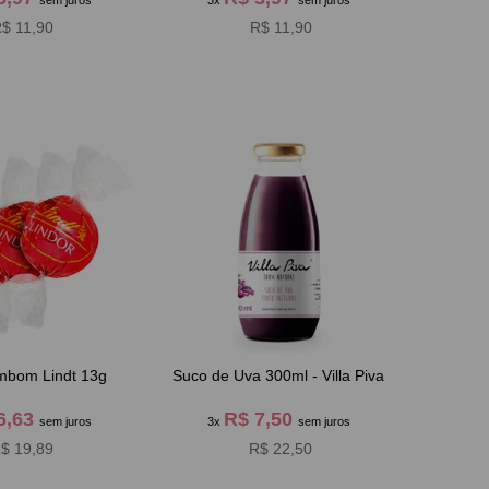
sem juros
3x
sem juros
$ 11,90
R$ 11,90
ombom Lindt 13g
Suco de Uva 300ml - Villa Piva
6,63
R$ 7,50
sem juros
3x
sem juros
$ 19,89
R$ 22,50