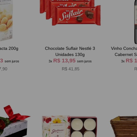
acta 200g
Chocolate Suflair Nestlé 3
Vinho Conch
Unidades 130g
Cabernet S
63
R$ 13,95
R$ 
sem juros
3x
sem juros
3x
7,90
R$ 41,85
R