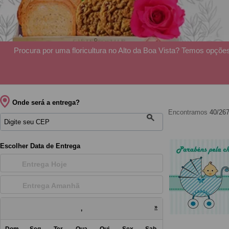
Procura por uma floricultura no Alto da Boa Vista? Temos opçõe
Onde será a entrega?
Encontramos
40/26
Escolher Data de Entrega
Entrega Hoje
Entrega Amanh
»
,
Dom
Seg
Ter
Qua
Qui
Sex
Sab