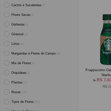
Cactos e Suculentas
(2)
Flores Secas
(4)
Gérberas
(4)
Girassol
(12)
Lírios
(11)
Margaridas e Flores do Campo
(18)
Mix de Flores
(9)
Frappuccino Cla
Orquídeas
(8)
Starb
R$ 7,
3x
Plantas
(17)
R$ 2
Rosas
(134)
Tipos de Flores
(115)