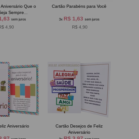
 Aniversário Que o
Cartão Parabéns para Você
eja Sempre...
1,63
R$ 1,63
sem juros
3x
sem juros
R$ 4,90
R$ 4,90
liz Aniversário
Cartão Desejos de Feliz
Aniversário
3,97
R$ 3,97