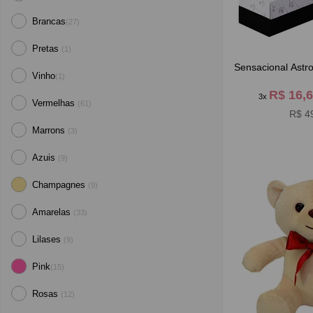
Brancas
(27)
Pretas
(1)
Sensacional Astr
Vinho
(1)
R$ 16,
3x
Vermelhas
(61)
R$ 4
Marrons
(3)
Azuis
(9)
Champagnes
(9)
Amarelas
(33)
Lilases
(9)
Pink
(15)
Rosas
(12)