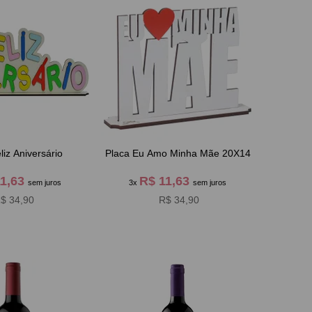
liz Aniversário
Placa Eu Amo Minha Mãe 20X14
11,63
R$ 11,63
sem juros
3x
sem juros
$ 34,90
R$ 34,90