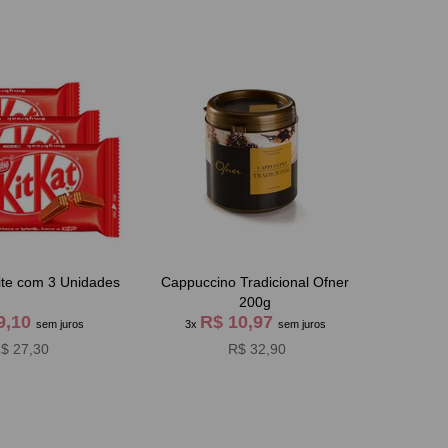
eite com 3 Unidades
Cappuccino Tradicional Ofner
200g
9,10
R$ 10,97
sem juros
3x
sem juros
$ 27,30
R$ 32,90