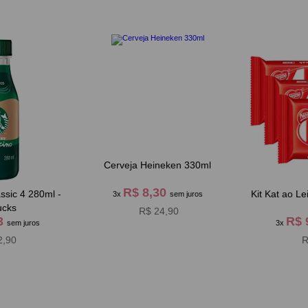
Cerveja Heineken 330ml
R$ 8,30
ssic 4 280ml -
Kit Kat ao L
3x
sem juros
ucks
R$ 24,90
63
R$ 
sem juros
3x
2,90
R