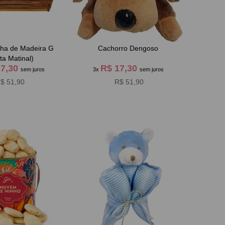
nha de Madeira G
Cachorro Dengoso
ta Matinal)
17,30
R$ 17,30
sem juros
3x
sem juros
$ 51,90
R$ 51,90