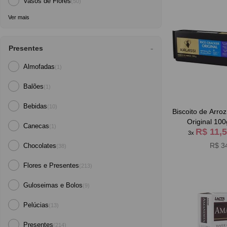
Vasos de Flores
(50)
Ver mais
Presentes
Almofadas
(1)
Balões
(1)
Bebidas
(10)
Biscoito de Arroz
Original 100
Canecas
(1)
R$ 11,
3x
R$ 3
Chocolates
(38)
Flores e Presentes
(213)
Guloseimas e Bolos
(9)
Pelúcias
(13)
Presentes
(214)