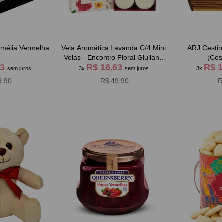
omélia Vermelha
Vela Aromática Lavanda C/4 Mini
ARJ Cesti
Velas - Encontro Floral Giuliana
(Ces
63
R$ 16,63
R$ 
Flores
sem juros
3x
sem juros
3x
9,90
R$ 49,90
R