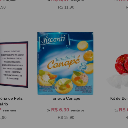
sem juros
3x
sem juros
3x
,90
R$ 11,90
R
ória de Feliz
Torrada Canapé
Kit de B
sário
97
R$ 6,30
R$ 
sem juros
3x
sem juros
3x
1,90
R$ 18,90
R