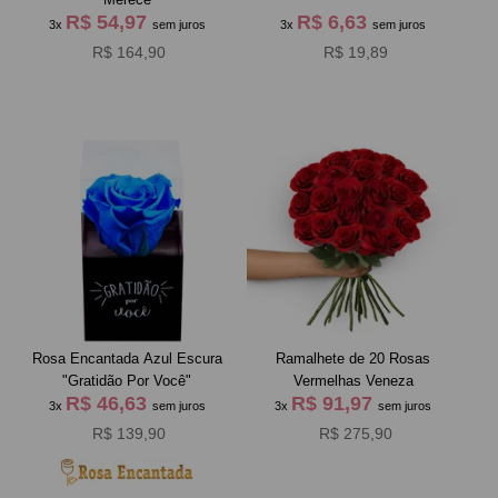
R$ 54,97
R$ 6,63
3x
sem juros
3x
sem juros
R$ 164,90
R$ 19,89
Rosa Encantada Azul Escura
Ramalhete de 20 Rosas
"Gratidão Por Você"
Vermelhas Veneza
R$ 46,63
R$ 91,97
3x
sem juros
3x
sem juros
R$ 139,90
R$ 275,90