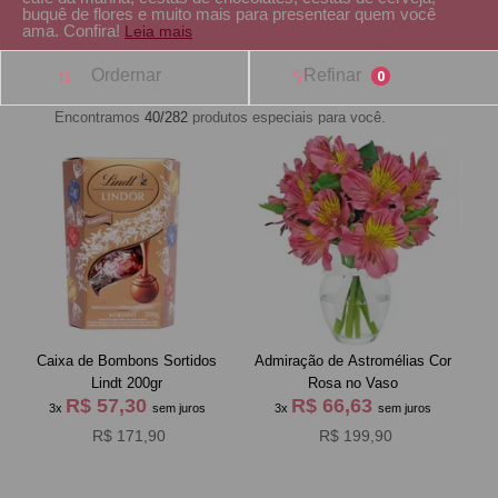
buquê de flores e muito mais para presentear quem você
ama. Confira!
Leia mais
Ordernar
Refinar
0
Encontramos
40/282
produtos especiais para você.
Caixa de Bombons Sortidos
Admiração de Astromélias Cor
Lindt 200gr
Rosa no Vaso
R$ 57,30
R$ 66,63
3x
sem juros
3x
sem juros
R$ 171,90
R$ 199,90