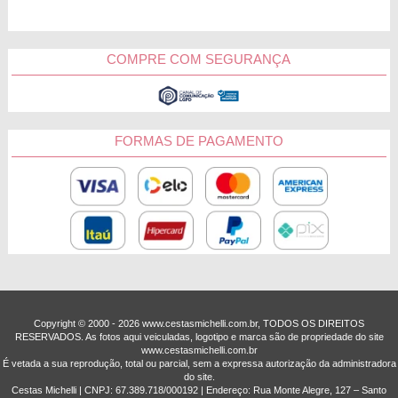
COMPRE COM SEGURANÇA
FORMAS DE PAGAMENTO
Copyright © 2000 - ­2026 www.cestasmichelli.com.br, TODOS OS DIREITOS
RESERVADOS. As fotos aqui veiculadas, logotipo e marca são de propriedade do site
www.cestasmichelli.com.br
É vetada a sua reprodução, total ou parcial, sem a expressa autorização da administradora
do site.
Cestas Michelli | CNPJ: 67.389.718/0001­92 | Endereço: Rua Monte Alegre, 127 – Santo