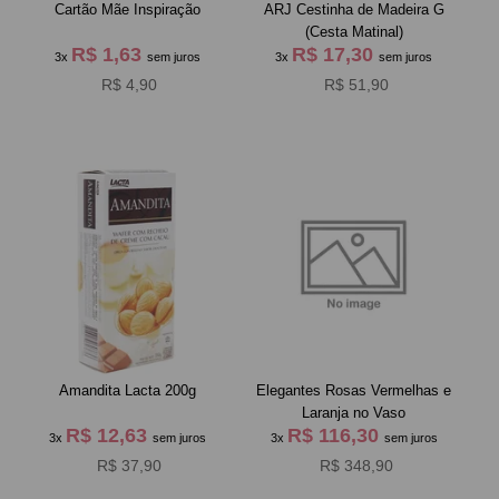
Cartão Mãe Inspiração
ARJ Cestinha de Madeira G
(Cesta Matinal)
R$ 1,63
R$ 17,30
3x
sem juros
3x
sem juros
R$ 4,90
R$ 51,90
Amandita Lacta 200g
Elegantes Rosas Vermelhas e
Laranja no Vaso
R$ 12,63
R$ 116,30
3x
sem juros
3x
sem juros
R$ 37,90
R$ 348,90