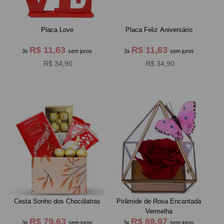
Placa Love
Placa Feliz Aniversário
R$ 11,63
R$ 11,63
3x
sem juros
3x
sem juros
R$ 34,90
R$ 34,90
Cesta Sonho dos Chocólatras
Pirâmide de Rosa Encantada
Vermelha
R$ 79,63
R$ 89,97
3x
sem juros
3x
sem juros