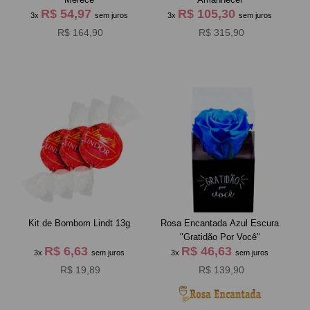
R$ 54,97
R$ 105,30
3x
sem juros
3x
sem juros
R$ 164,90
R$ 315,90
Kit de Bombom Lindt 13g
Rosa Encantada Azul Escura
"Gratidão Por Você"
R$ 6,63
R$ 46,63
3x
sem juros
3x
sem juros
R$ 19,89
R$ 139,90