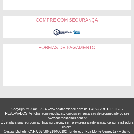
COMPRE COM SEGURANÇA
FORMAS DE PAGAMENTO
Copyright © 2000 - ­2026 www.cestasmichelli.com.br, TODOS OS DIREITOS
RESERVADOS. As fotos aqui veiculadas, logotipo e marca são de propriedade do site
www.cestasmichelli.com.br
É vetada a sua reprodução, total ou parcial, sem a expressa autorização da administradora
do site.
Cestas Michelli | CNPJ: 67.389.718/0001­92 | Endereço: Rua Monte Alegre, 127 – Santo