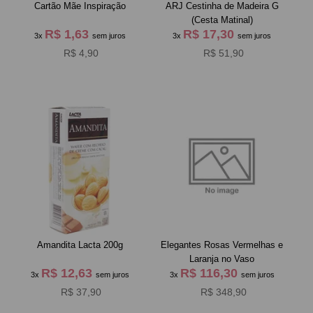
Cartão Mãe Inspiração
ARJ Cestinha de Madeira G
(Cesta Matinal)
R$ 1,63
R$ 17,30
3x
sem juros
3x
sem juros
R$ 4,90
R$ 51,90
Amandita Lacta 200g
Elegantes Rosas Vermelhas e
Laranja no Vaso
R$ 12,63
R$ 116,30
3x
sem juros
3x
sem juros
R$ 37,90
R$ 348,90