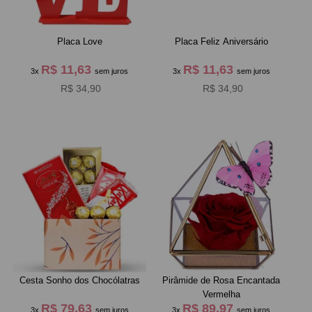
Placa Love
Placa Feliz Aniversário
R$ 11,63
R$ 11,63
3x
sem juros
3x
sem juros
R$ 34,90
R$ 34,90
Cesta Sonho dos Chocólatras
Pirâmide de Rosa Encantada
Vermelha
R$ 79,63
R$ 89,97
3x
sem juros
3x
sem juros