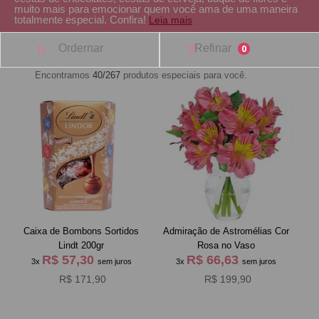
muito mais para emocionar quem você ama de uma maneira
totalmente especial. Confira!
Leia mais
Ordernar
Refinar
0
Encontramos
40/267
produtos especiais para você.
Caixa de Bombons Sortidos
Admiração de Astromélias Cor
Lindt 200gr
Rosa no Vaso
R$ 57,30
R$ 66,63
3x
sem juros
3x
sem juros
R$ 171,90
R$ 199,90