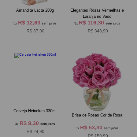
Amandita Lacta 200g
Elegantes Rosas Vermelhas e
Laranja no Vaso
R$ 12,63
R$ 116,30
3x
sem juros
3x
sem juros
R$ 37,90
R$ 348,90
Cerveja Heineken 330ml
Brisa de Rosas Cor de Rosa
R$ 8,30
3x
sem juros
R$ 53,30
3x
sem juros
R$ 24,90
R$ 159,90