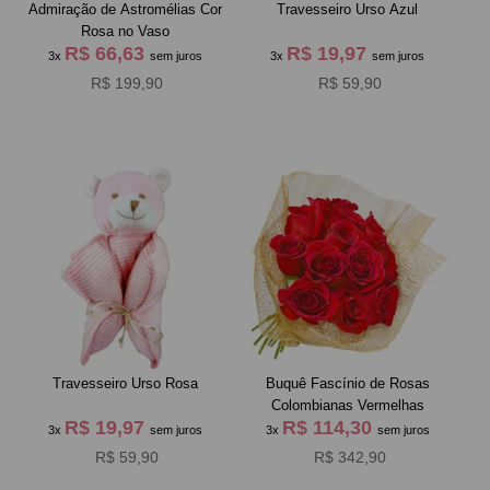
Admiração de Astromélias Cor
Travesseiro Urso Azul
Rosa no Vaso
R$ 66,63
R$ 19,97
3x
sem juros
3x
sem juros
R$ 199,90
R$ 59,90
Travesseiro Urso Rosa
Buquê Fascínio de Rosas
Colombianas Vermelhas
R$ 19,97
R$ 114,30
3x
sem juros
3x
sem juros
R$ 59,90
R$ 342,90