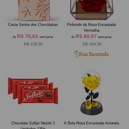
Cesta Sonho dos Chocólatras
Pirâmide de Rosa Encantada
Vermelha
R$ 79,63
R$ 89,97
3x
sem juros
3x
sem juros
R$ 238,90
R$ 269,90
Chocolate Suflair Nestlé 3
A Bela Rosa Encantada Amarela
Unidades 130g