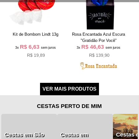
Kit de Bombom Lindt 13g
Rosa Encantada Azul Escura
"Gratidão Por Você"
R$ 6,63
R$ 46,63
3x
sem juros
3x
sem juros
R$ 19,89
R$ 139,90
CESTAS PERTO DE MIM
Cestas em São
Cestas em
Cestas 