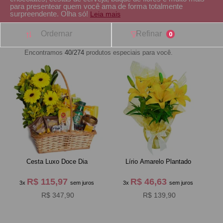
para presentear quem você ama de forma totalmente
surpreendente. Olha só!
Leia mais
Ordernar
Refinar
0
Encontramos
40/274
produtos especiais para você.
Cesta Luxo Doce Dia
Lírio Amarelo Plantado
R$ 115,97
R$ 46,63
3x
sem juros
3x
sem juros
R$ 347,90
R$ 139,90