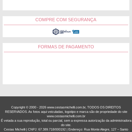
COMPRE COM SEGURANÇA
FORMAS DE PAGAMENTO
Copyright © 2000 - ­2026 www.cestasmichelli.com.br, TODOS OS DIREITOS
RESERVADOS. As fotos aqui veiculadas, logotipo e marca são de propriedade do site
www.cestasmichelli.com.br
É vetada a sua reprodução, total ou parcial, sem a expressa autorização da administradora
do site.
Cestas Michelli | CNPJ: 67.389.718/0001­92 | Endereço: Rua Monte Alegre, 127 – Santo