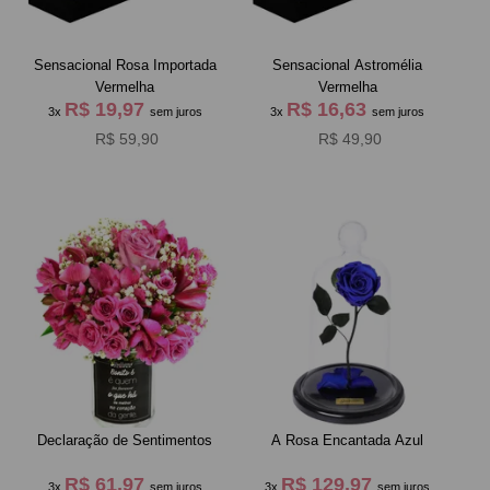
Sensacional Rosa Importada
Sensacional Astromélia
Vermelha
Vermelha
R$ 19,97
R$ 16,63
3x
sem juros
3x
sem juros
R$ 59,90
R$ 49,90
Declaração de Sentimentos
A Rosa Encantada Azul
R$ 61,97
R$ 129,97
3x
sem juros
3x
sem juros