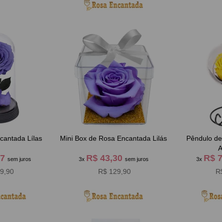
cantada Lílas
Mini Box de Rosa Encantada Lilás
Pêndulo d
A
97
R$ 43,30
R$ 
sem juros
3x
sem juros
3x
9,90
R$ 129,90
R