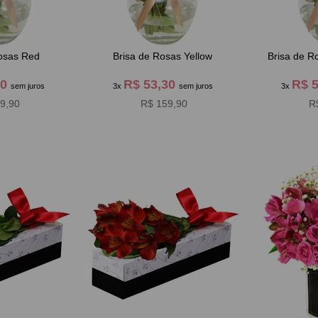
osas Red
Brisa de Rosas Yellow
Brisa de 
30
R$ 53,30
R$ 
sem juros
3x
sem juros
3x
9,90
R$ 159,90
R