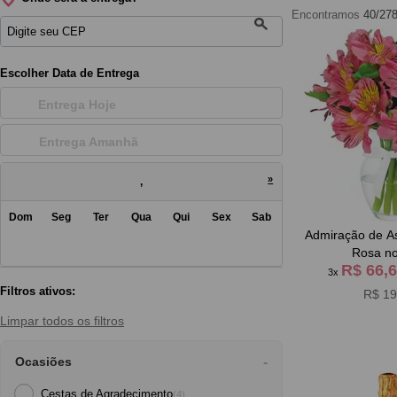
Encontramos
40/27
Escolher Data de Entrega
Entrega Hoje
Entrega Amanh
»
,
Dom
Seg
Ter
Qua
Qui
Sex
Sab
Admiração de As
Rosa no
R$ 66,
3x
Filtros ativos:
R$ 19
Limpar todos os filtros
Ocasiões
Cestas de Agradecimento
(4)