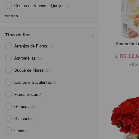
Cestas de Vinhos e Queijos
(3)
Ver mais
Tipo de flor
Amandita L
Arranjos de Flores
(52)
R$ 12,
3x
Astromélias
(22)
R$ 3
Buquê de Flores
(119)
Cactos e Suculentas
(2)
Flores Secas
(3)
Gérberas
(6)
Girassol
(12)
Lírios
(12)