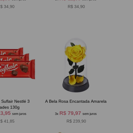
$ 34,90
R$ 34,90
Suflair Nestlé 3
A Bela Rosa Encantada Amarela
ades 130g
13,95
R$ 79,97
sem juros
3x
sem juros
$ 41,85
R$ 239,90