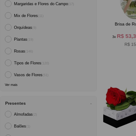
Margaridas e Flores do Campo
(17)
Mix de Flores
(11)
Brisa de R
Orquídeas
(9)
R$ 53,
3x
Plantas
(19)
R$ 15
Rosas
(146)
Tipos de Flores
(120)
Vasos de Flores
(51)
Ver mais
Presentes
Almofadas
(2)
Balões
(1)