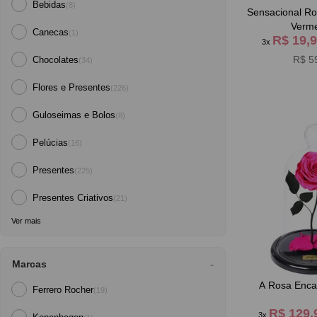
Bebidas
(8)
Sensacional Ro
Verm
Canecas
(1)
R$ 19,
3x
R$ 5
Chocolates
(34)
Flores e Presentes
(226)
Guloseimas e Bolos
(8)
Pelúcias
(16)
Presentes
(225)
Presentes Criativos
(21)
Ver mais
Marcas
A Rosa Enca
Ferrero Rocher
(19)
R$ 129
3x