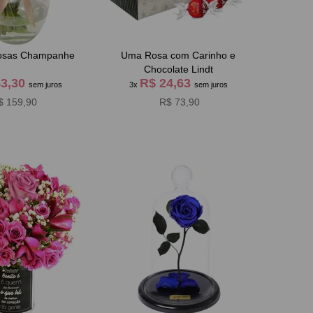
Rosas Champanhe
Uma Rosa com Carinho e
Chocolate Lindt
53,30
R$ 24,63
sem juros
3x
sem juros
$ 159,90
R$ 73,90