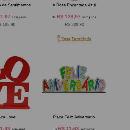
o de Sentimentos
A Rosa Encantada Azul
61,97
R$ 129,97
sem juros
3x
sem juros
$ 185,90
R$ 389,90
aca Love
Placa Feliz Aniversário
11,63
R$ 11,63
sem juros
3x
sem juros