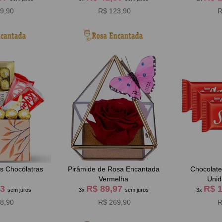
9,90
R$ 123,90
R
s Chocólatras
Pirâmide de Rosa Encantada
Chocolate 
Vermelha
Unid
63
R$ 89,97
R$ 
sem juros
3x
sem juros
3x
8,90
R$ 269,90
R