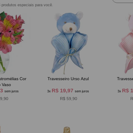
8
produtos especiais para você.
tromélias Cor
Travesseiro Urso Azul
Travess
 Vaso
63
R$ 19,97
R$ 
sem juros
3x
sem juros
3x
9,90
R$ 59,90
R