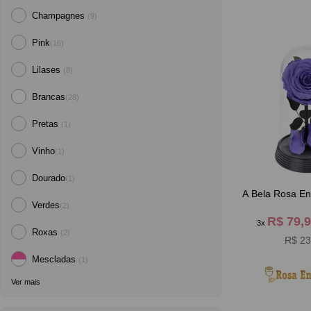
Champagnes
(9)
Pink
(16)
Lilases
(8)
Brancas
(28)
Pretas
(1)
Vinho
(1)
Dourado
(1)
A Bela Rosa En
Verdes
(2)
R$ 79,
3x
Roxas
(2)
R$ 23
Mescladas
(1)
Ver mais