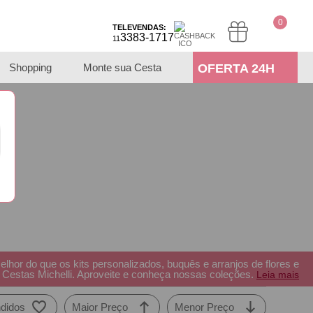
0
TELEVENDAS:
3383-1717
11
Shopping
Monte sua Cesta
OFERTA 24H
or do que os kits personalizados, buquês e arranjos de flores e
 Cestas Michelli. Aproveite e conheça nossas coleções.
Leia mais
didos
Maior Preço
Menor Preço