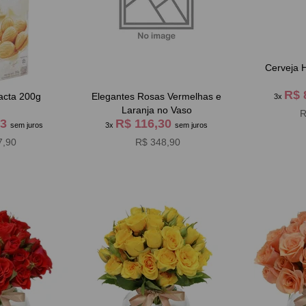
Cerveja 
R$ 
acta 200g
Elegantes Rosas Vermelhas e
3x
Laranja no Vaso
R
63
R$ 116,30
sem juros
3x
sem juros
7,90
R$ 348,90