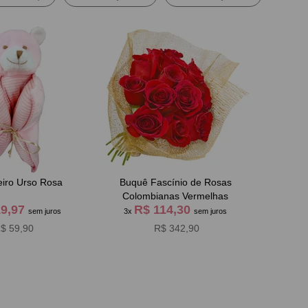
eiro Urso Rosa
Buquê Fascínio de Rosas
Colombianas Vermelhas
19,97
R$ 114,30
sem juros
3x
sem juros
$ 59,90
R$ 342,90