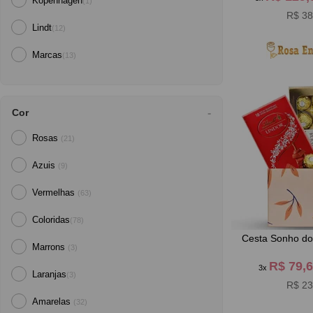
Kopenhagen
(1)
R$ 38
Lindt
(12)
Marcas
(13)
Cor
Rosas
(21)
Azuis
(9)
Vermelhas
(63)
Coloridas
(78)
Cesta Sonho do
Marrons
(3)
R$ 79,
3x
Laranjas
(3)
R$ 23
Amarelas
(32)