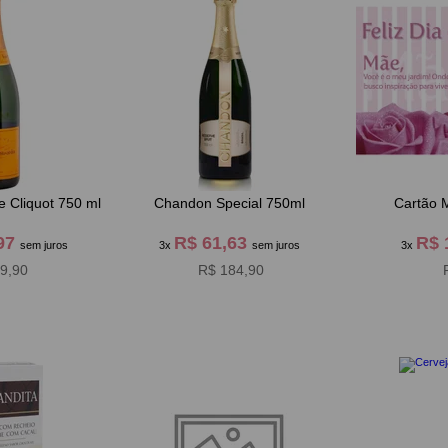
Cliquot 750 ml
Chandon Special 750ml
Cartão 
,97
R$ 61,63
R$ 
sem juros
3x
sem juros
3x
9,90
R$ 184,90