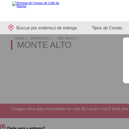
Buscar por endereço de entrega
Tipos de Cestas
HOME
>
ENTREGAS
>
SÃO PAULO
>
MONTE ALTO
Chegou uma data importante na vida do casal e você está proc
Onde será a entrega?