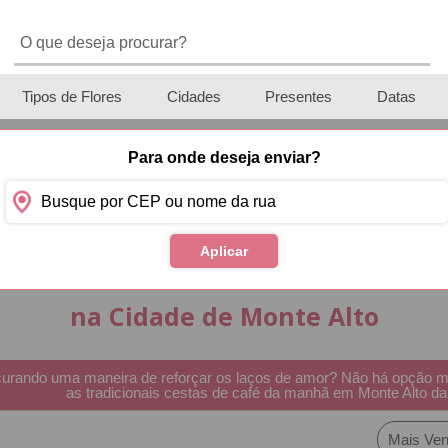
Tipos de Flores
Cidades
Presentes
Datas
Para onde deseja enviar?
Aplicar
Cestas de Café da Manh
na Cidade de Monte Alto
urando uma maneira de reforçar os laços de amor? Não há opção melh
as tradicionais cestas de café da manhã em Monte Alto da
Mais Ven