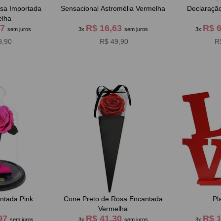
sa Importada
Sensacional Astromélia Vermelha
Declaraçã
elha
97
R$ 16,63
R$ 
sem juros
3x
sem juros
3x
9,90
R$ 49,90
R
ntada Pink
Cone Preto de Rosa Encantada
Pl
Vermelha
,97
R$ 41,30
R$ 
sem juros
3x
sem juros
3x