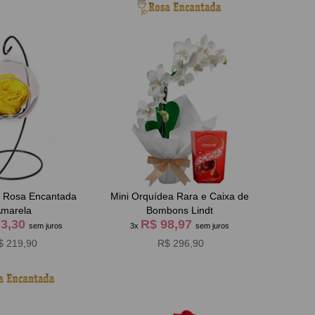
e Rosa Encantada
Mini Orquídea Rara e Caixa de
marela
Bombons Lindt
73,30
R$ 98,97
sem juros
3x
sem juros
$ 219,90
R$ 296,90