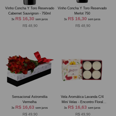
Vinho Concha Y Toro Reservado
Vinho Concha Y Toro Reservado
Cabernet Sauvignon - 750ml
Merlot 750
R$ 16,30
R$ 16,30
3x
sem juros
3x
sem juros
R$ 48,90
R$ 48,90
Sensacional Astromélia
Vela Aromática Lavanda C/4
Vermelha
Mini Velas - Encontro Floral
R$ 16,63
R$ 16,63
Giuliana Flores
3x
sem juros
3x
sem juros
R$ 49,90
R$ 49,90