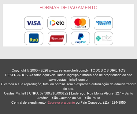
FORMAS DE PAGAMENTO
Copyright © 2000 - ­2026 www.cestasmichelli.com.br, TODOS OS DIREITOS
RESERVADOS. As fotos aqui veiculadas, logotipo e marca são de propriedade do site
www.cestasmichelli.com.br
É vetada a sua reprodução, total ou parcial, sem a expressa autorização da administradora
do site.
Cestas Michelli | CNPJ: 67.389.718/0001­92 | Endereço: Rua Monte Alegre, 127 – Santo
Antônio – São Caetano do Sul – São Paulo
Central de atendimento:
Escreva pra gente
ou Fale Conosco:
(11) 4224-9950