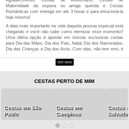
Maternidade da esposa ou amiga querida e Cestas
Românticas com entrega em até 3 horas e para emocioná-la
hoje mesmo!
A data mais importante na vida daquela pessoa especial est
chegando e você não sabe como eternizar esse momento?
Uma ótima opção é apostar em nossas exclusivas cestas
para Dia das Mães, Dia dos Pais, Natal, Dia dos Namorados,
Dia das Crianças e Dia dos Avós. Com elas, não tem erro, é
festa na certa!
VER MAIS
Entrega de Cestas em Araçatuba
Com a entrega de cestas em Araçatuba, ficou muito mais fácil
você encantar a pessoa amada sempre que o coração
CESTAS PERTO DE MIM
mandar. Aqui na Cestas Michelli você encontra deliciosas
cestas de café da manhã, Cestas de Chá da Tarde, Cestas de
Frutas, Cestas de Chocolates e Cestas Gourmet para
surpreender a qualquer hora do dia.
Cestas em São
Cestas em
Cestas 
Não seria incrível poder encontrar saborosas cestas de café
Paulo
Campinas
Salvado
da manhã e belas flores para encantar aquela pessoa
querida? Só na floricultura online da Cestas Michelli você
encontra combinações de cestas com buquês de flores, kits