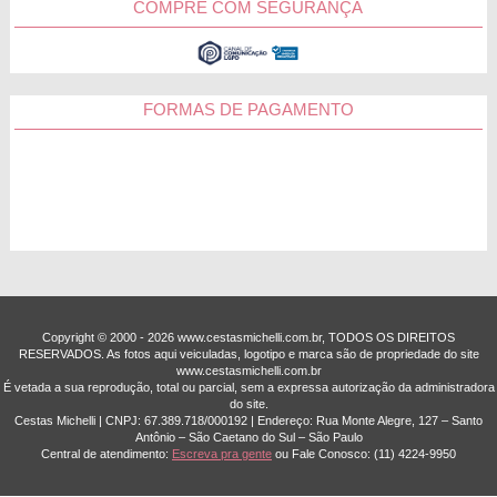
COMPRE COM SEGURANÇA
São Paulo
Guarulhos
FORMAS DE PAGAMENTO
Campinas
Santo André
Osasco
Outras Cidades
Copyright © 2000 - ­2026 www.cestasmichelli.com.br, TODOS OS DIREITOS
RESERVADOS. As fotos aqui veiculadas, logotipo e marca são de propriedade do site
www.cestasmichelli.com.br
É vetada a sua reprodução, total ou parcial, sem a expressa autorização da administradora
do site.
Cestas Michelli | CNPJ: 67.389.718/0001­92 | Endereço: Rua Monte Alegre, 127 – Santo
Antônio – São Caetano do Sul – São Paulo
Central de atendimento:
Escreva pra gente
ou Fale Conosco:
(11) 4224-9950