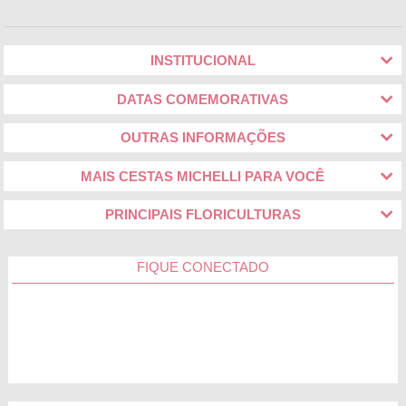
personalizados e arranjos de flores para arrasar em qualquer
ocasião.
INSTITUCIONAL
Navegou por toda a nossa loja online, mas está com
dificuldade de encontrar a lembrança perfeita para a pessoa
DATAS COMEMORATIVAS
amada? Não precisa se preocupar. Na Cestas Michelli você
conta com a exclusiva seção monte o seu presente. Nela
você poderá combinar os mais diferentes para criar o
OUTRAS INFORMAÇÕES
presente ideal para a pessoa homenageada.
MAIS CESTAS MICHELLI PARA VOCÊ
Cestas de Café da Manhã em Araçatuba
PRINCIPAIS FLORICULTURAS
As cestas de café da manhã em Araçatuba são perfeitas para
você preparar uma surpresa especial querida logo nas
primeiras horas do dia. Basta selecionar o presente da Cestas
FIQUE CONECTADO
Michelli que mais combina com o paladar dela para garantir
uma refeição carregada de sabor, amor e carinho. É uma boa
ideia, não?
Ganhou aquela incrível cesta da Cestas Michelli? Marque
@cestasmichelli no Instagram, queremos participar desse
momento especial na sua vida.