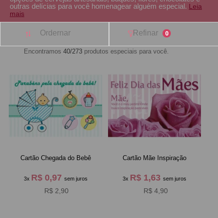
outras delícias para você homenagear alguém especial.
Leia
mais
Ordernar
Refinar
0
Encontramos
40/273
produtos especiais para você.
Cartão Chegada do Bebê
Cartão Mãe Inspiração
R$ 0,97
R$ 1,63
3x
sem juros
3x
sem juros
R$ 2,90
R$ 4,90