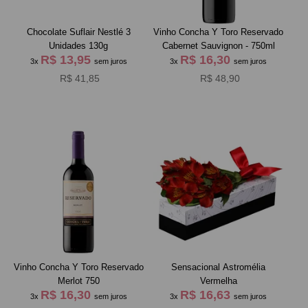
Chocolate Suflair Nestlé 3
Vinho Concha Y Toro Reservado
Unidades 130g
Cabernet Sauvignon - 750ml
R$ 13,95
R$ 16,30
3x
sem juros
3x
sem juros
R$ 41,85
R$ 48,90
Vinho Concha Y Toro Reservado
Sensacional Astromélia
Merlot 750
Vermelha
R$ 16,30
R$ 16,63
3x
sem juros
3x
sem juros