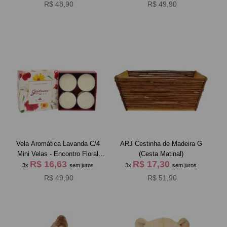
R$ 48,90
R$ 49,90
Vela Aromática Lavanda C/4
ARJ Cestinha de Madeira G
Mini Velas - Encontro Floral
(Cesta Matinal)
R$ 16,63
R$ 17,30
Giuliana Flores
3x
sem juros
3x
sem juros
R$ 49,90
R$ 51,90