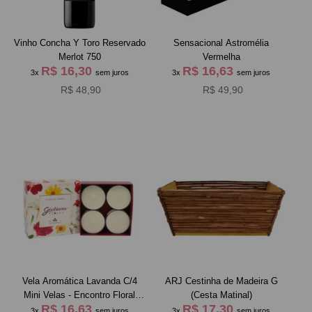
Vinho Concha Y Toro Reservado
Sensacional Astromélia
Merlot 750
Vermelha
R$ 16,30
R$ 16,63
3x
sem juros
3x
sem juros
R$ 48,90
R$ 49,90
Vela Aromática Lavanda C/4
ARJ Cestinha de Madeira G
Mini Velas - Encontro Floral
(Cesta Matinal)
R$ 16,63
R$ 17,30
Giuliana Flores
3x
sem juros
3x
sem juros