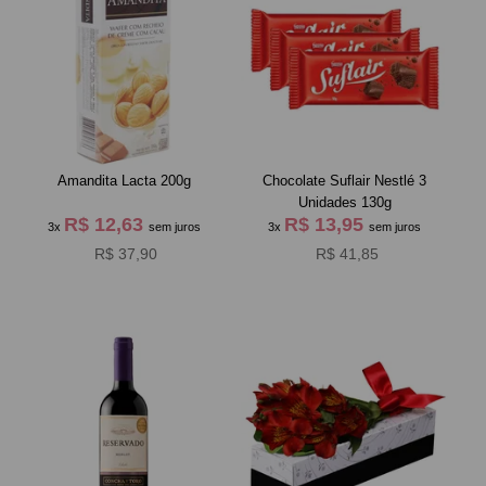
Amandita Lacta 200g
Chocolate Suflair Nestlé 3
Unidades 130g
R$ 12,63
R$ 13,95
3x
sem juros
3x
sem juros
R$ 37,90
R$ 41,85