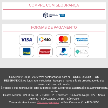
COMPRE COM SEGURANÇA
Porto Alegre
Pelotas
FORMAS DE PAGAMENTO
Canoas
Erechim
Santa Maria
Copyright © 2000 - ­2026 www.cestasmichelli.com.br, TODOS OS DIREITOS
Outras Cidades
RESERVADOS. As fotos aqui veiculadas, logotipo e marca são de propriedade do site
www.cestasmichelli.com.br
É vetada a sua reprodução, total ou parcial, sem a expressa autorização da administradora
do site.
Cestas Michelli | CNPJ: 67.389.718/0001­92 | Endereço: Rua Monte Alegre, 127 – Santo
Antônio – São Caetano do Sul – São Paulo
Central de atendimento:
Escreva pra gente
ou Fale Conosco:
(11) 4224-9950