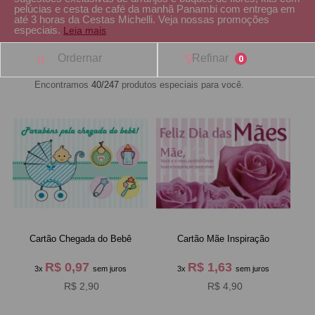
pelúcias e cesta de café da manhã Panambi com entrega em
até 3 horas da Cestas Michelli. Veja nossas promoções
especiais.
Leia mais
Ordernar
Refinar
0
Encontramos
40/247
produtos especiais para você.
Cartão Chegada do Bebê
Cartão Mãe Inspiração
R$ 0,97
R$ 1,63
3x
sem juros
3x
sem juros
R$ 2,90
R$ 4,90