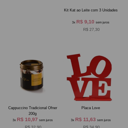
Kit Kat ao Leite com 3 Unidades
R$ 9,10
3x
sem juros
R$ 27,30
Cappuccino Tradicional Ofner
Placa Love
200g
R$ 10,97
R$ 11,63
3x
sem juros
3x
sem juros
R$ 32,90
R$ 34,90