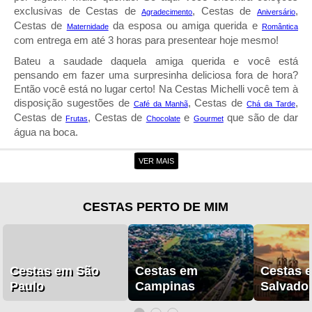
exclusivas de Cestas de
, Cestas de
,
Agradecimento
Aniversário
Cestas de
da esposa ou amiga querida e
Maternidade
Romântica
com entrega em até 3 horas para presentear hoje mesmo!
Bateu a saudade daquela amiga querida e você est
pensando em fazer uma surpresinha deliciosa fora de hora?
Então você está no lugar certo! Na Cestas Michelli você tem à
disposição sugestões de
, Cestas de
,
Café da Manh
Chá da Tarde
Cestas de
, Cestas de
e
que são de dar
Frutas
Chocolate
Gourmet
gua na boca.
Entrega de Cestas em Panambi
VER MAIS
A entrega de cestas em Panambi da Cestas Michelli, ficou
muito mais fácil você eternizar os melhores momentos na
CESTAS PERTO DE MIM
vida daquela pessoa especial. A nossa loja online está repleta
de presentes para
,
,
,
,
Dia das Mães
Dia dos Pais
Natal
Dia dos Namorados
e
para você fazer bonito em qualquer
Dia das Crianças
Dia dos Avós
ocasião.
Cestas em São
Cestas em
Cestas 
Já ficou sabendo da grande novidade? Agora a Cestas
Paulo
Michelli conta com uma floricultura online completa. É isso
Campinas
Salvado
mesmo! Além das nossas tradicionais cestas para presente,