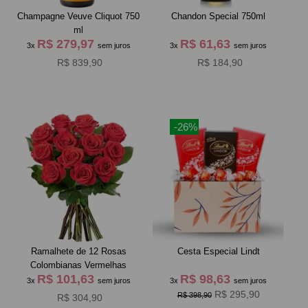
Champagne Veuve Cliquot 750
Chandon Special 750ml
ml
R$ 279,97
R$ 61,63
3x
sem juros
3x
sem juros
R$ 839,90
R$ 184,90
-26%
Ramalhete de 12 Rosas
Cesta Especial Lindt
Colombianas Vermelhas
R$ 101,63
R$ 98,63
3x
sem juros
3x
sem juros
R$ 295,90
R$ 398,90
R$ 304,90