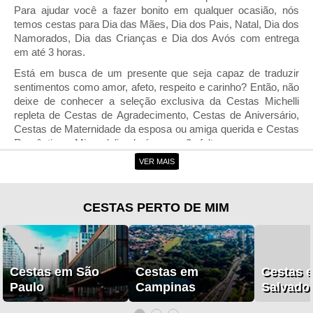
Para ajudar você a fazer bonito em qualquer ocasião, nós
temos cestas para Dia das Mães, Dia dos Pais, Natal, Dia dos
Namorados, Dia das Crianças e Dia dos Avós com entrega
em até 3 horas.
Está em busca de um presente que seja capaz de traduzir
sentimentos como amor, afeto, respeito e carinho? Então, não
deixe de conhecer a seleção exclusiva da Cestas Michelli
repleta de Cestas de Agradecimento, Cestas de Aniversário,
Cestas de Maternidade da esposa ou amiga querida e Cestas
Românticas. Mimo delicado é o que não falta.
VER MAIS
Entrega de Cestas em Patrocínio
A entrega de cestas em Patrocínio por parte da Cestas
Michelli garante que você consiga presentear aquela amiga
CESTAS PERTO DE MIM
querida a qualquer hora do dia. Não acredita? Veja as nossas
coleções de cestas de café da manhã, Cestas de Chá da
Tarde, Cestas de Frutas, Cestas de Chocolates e Cestas
Gourmet. Estão imperdíveis.
Cestas em São
Cestas em
Cestas 
Já ficou sabendo da grande novidade? Agora a Cestas
Paulo
Campinas
Salvado
Michelli também é uma floricultura completa. É isso mesmo!
Combine o sabor inconfundível das nossas cestas de café da