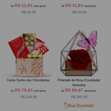
R$ 11,63
R$ 11,63
3x
sem juros
3x
sem juros
R$ 34,90
R$ 34,90
Cesta Sonho dos Chocólatras
Pirâmide de Rosa Encantada
Vermelha
R$ 79,63
R$ 89,97
3x
sem juros
3x
sem juros
R$ 238,90
R$ 269,90