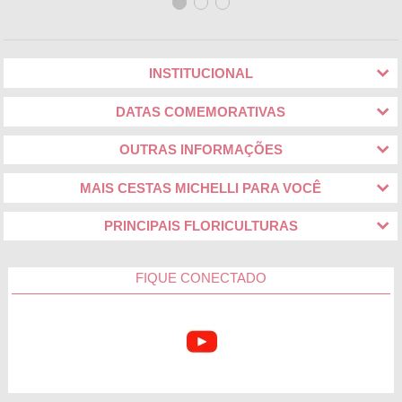
manhã com flores plantadas, kits personalizados com
pelúcias e buquês de flores de todas as cores e tamanho. A
pessoa homenageada vai adorar.
INSTITUCIONAL
Acabou de navegar por todas as nossas coleções de cestas e
flores para presente, e nada agradou a pessoa homenageada?
DATAS COMEMORATIVAS
Não precisa se preocupar, a Cestas Michelli tem a solução.
Em nossa seção monte o seu presente, é possível mesclar
chocolates, flores, bebidas, pelúcias e quitutes saudáveis para
OUTRAS INFORMAÇÕES
criar o presente que ela merece!
MAIS CESTAS MICHELLI PARA VOCÊ
Cestas de Café da Manhã em Patrocínio
PRINCIPAIS FLORICULTURAS
A pessoa amada está celebrando uma grande conquista ou
uma data importante e você gostaria de participar desse
momento de um jeito carinhoso? Uma ótima opção é
FIQUE CONECTADO
presenteá-la logo de manhã com uma das cestas de café da
manhã em Patrocínio da Cestas Michelli. Não há maneira
melhor de dar um gostinho diferente ao dia da pessoa
homenageada.
Ganhou aquela incrível cesta da Cestas Michelli? Marque
@cestasmichelli no Instagram, queremos participar desse
momento especial na sua vida.