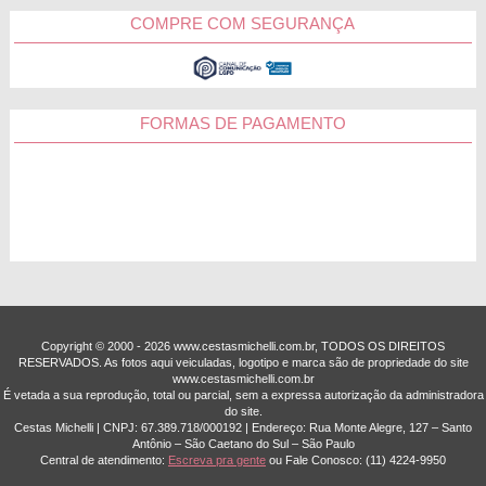
COMPRE COM SEGURANÇA
Belo Horizonte
Contagem
FORMAS DE PAGAMENTO
Juiz de Fora
Betim
Montes Claros
Copyright © 2000 - ­2026 www.cestasmichelli.com.br, TODOS OS DIREITOS
RESERVADOS. As fotos aqui veiculadas, logotipo e marca são de propriedade do site
Outras Cidades
www.cestasmichelli.com.br
É vetada a sua reprodução, total ou parcial, sem a expressa autorização da administradora
do site.
Cestas Michelli | CNPJ: 67.389.718/0001­92 | Endereço: Rua Monte Alegre, 127 – Santo
Antônio – São Caetano do Sul – São Paulo
Central de atendimento:
Escreva pra gente
ou Fale Conosco:
(11) 4224-9950