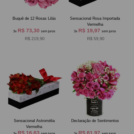
Buquê de 12 Rosas Lilás
Sensacional Rosa Importada
Vermelha
R$ 73,30
R$ 19,97
3x
sem juros
3x
sem juros
R$ 219,90
R$ 59,90
Sensacional Astromélia
Declaração de Sentimentos
Vermelha
R$ 16,63
R$ 61,97
3x
sem juros
3x
sem juros