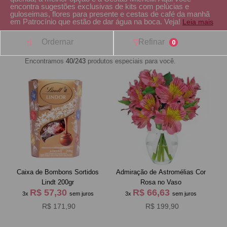
encontra sugestões exclusivas de kits com pelúcias e
guloseimas, flores para presente e cestas de café da manh
em Patrocínio que estão de dar água na boca. Veja!
Leia mais
Ordernar
Refinar
0
Encontramos
40/243
produtos especiais para você.
Caixa de Bombons Sortidos
Admiração de Astromélias Cor
Lindt 200gr
Rosa no Vaso
R$ 57,30
R$ 66,63
3x
sem juros
3x
sem juros
R$ 171,90
R$ 199,90