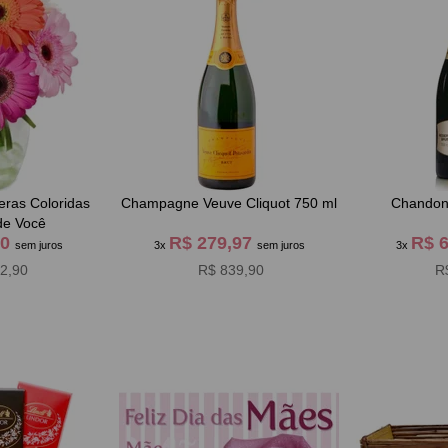
eras Coloridas
Champagne Veuve Cliquot 750 ml
Chandon
de Você
30
R$ 279,97
R$ 
sem juros
3x
sem juros
3x
2,90
R$ 839,90
R