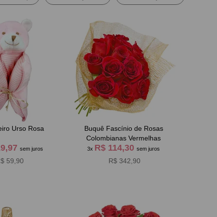
eiro Urso Rosa
Buquê Fascínio de Rosas
Colombianas Vermelhas
19,97
R$ 114,30
sem juros
3x
sem juros
$ 59,90
R$ 342,90