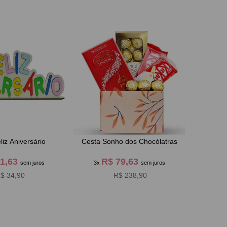
liz Aniversário
Cesta Sonho dos Chocólatras
11,63
R$ 79,63
sem juros
3x
sem juros
$ 34,90
R$ 238,90