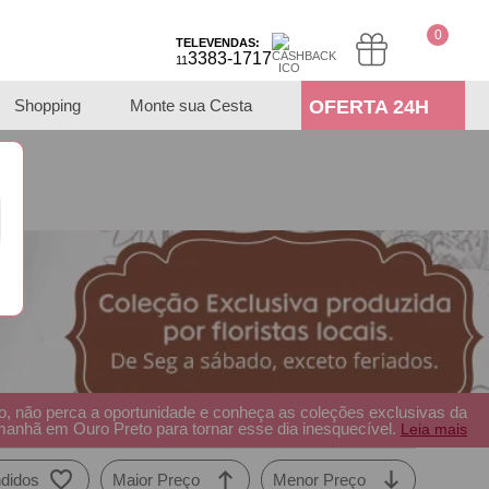
0
TELEVENDAS:
3383-1717
11
Shopping
Monte sua Cesta
OFERTA 24H
, não perca a oportunidade e conheça as coleções exclusivas da
 manhã em Ouro Preto para tornar esse dia inesquecível.
Leia mais
didos
Maior Preço
Menor Preço