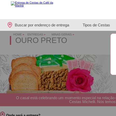
Buscar por endereço de entrega
Tipos de Cestas
HOME
>
ENTREGAS
>
MINAS GERAIS
>
OURO PRETO
O casal está celebrando um momento especial na relação 
Cestas Michelli. Nós temos 
Onde será a entrega?