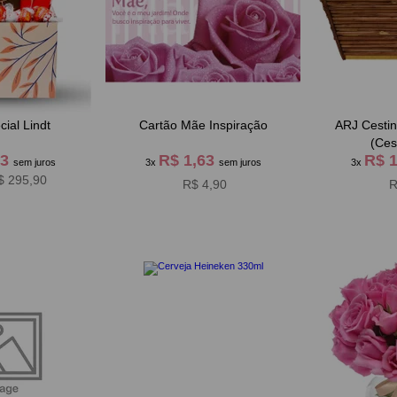
ial Lindt
Cartão Mãe Inspiração
ARJ Cesti
(Ces
63
R$ 1,63
R$ 
sem juros
3x
sem juros
3x
$ 295,90
R$ 4,90
R