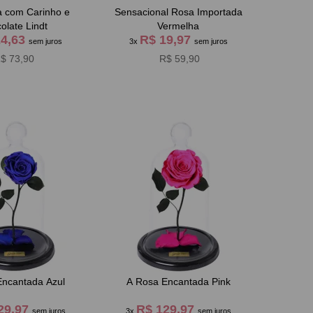
 com Carinho e
Sensacional Rosa Importada
olate Lindt
Vermelha
24,63
R$ 19,97
sem juros
3x
sem juros
$ 73,90
R$ 59,90
Encantada Azul
A Rosa Encantada Pink
29,97
R$ 129,97
sem juros
3x
sem juros