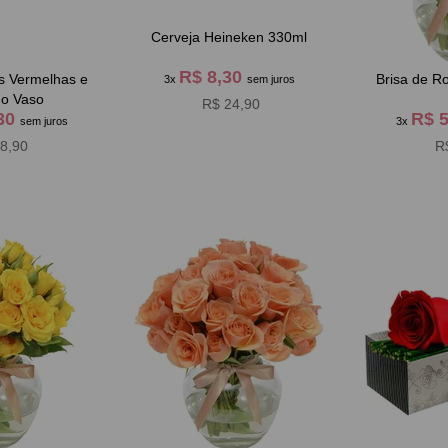
Cerveja Heineken 330ml
R$ 8,30
s Vermelhas e
Brisa de R
3x
sem juros
no Vaso
R$ 24,90
,30
R$ 
sem juros
3x
8,90
R