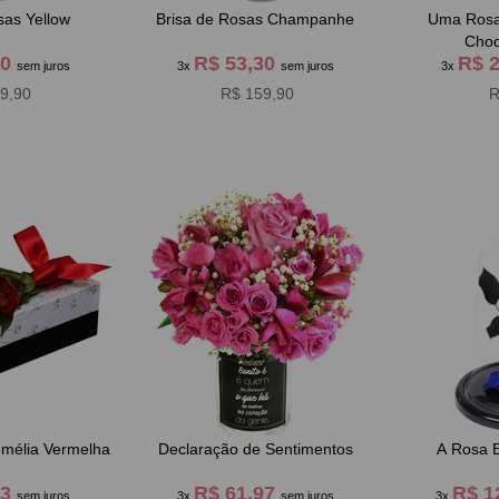
sas Yellow
Brisa de Rosas Champanhe
Uma Rosa
Choc
30
R$ 53,30
R$ 
sem juros
3x
sem juros
3x
9,90
R$ 159,90
R
omélia Vermelha
Declaração de Sentimentos
A Rosa 
63
R$ 61,97
R$ 1
sem juros
3x
sem juros
3x