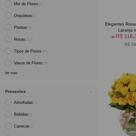
Mix de Flores
(6)
Orquídeas
(5)
Elegantes Rosa
Plantas
(9)
Laranja 
R$ 116
3x
Rosas
(132)
R$ 34
Tipos de Flores
(99)
Vasos de Flores
(39)
Ver mais
Presentes
Almofadas
(2)
Bebidas
(9)
Canecas
(1)