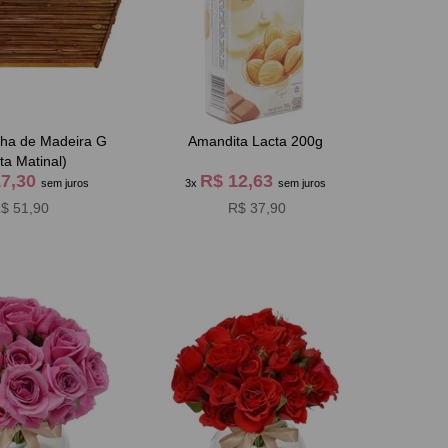
nha de Madeira G
Amandita Lacta 200g
ta Matinal)
17,30
R$ 12,63
sem juros
3x
sem juros
$ 51,90
R$ 37,90