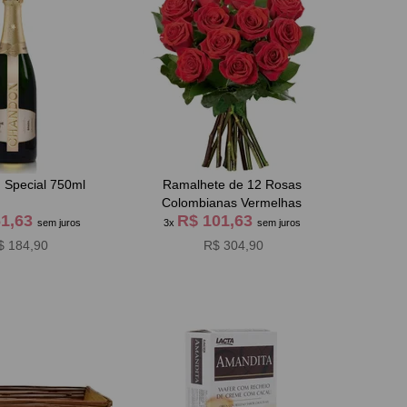
 Special 750ml
Ramalhete de 12 Rosas
Colombianas Vermelhas
61,63
R$ 101,63
sem juros
3x
sem juros
$ 184,90
R$ 304,90