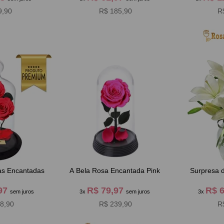
9,90
R$ 185,90
R
as Encantadas
A Bela Rosa Encantada Pink
Surpresa d
,97
R$ 79,97
R$ 
sem juros
3x
sem juros
3x
8,90
R$ 239,90
R