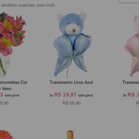
4
produtos especiais para você.
tromélias Cor
Travesseiro Urso Azul
Travess
 Vaso
63
R$ 19,97
R$ 
sem juros
3x
sem juros
3x
9,90
R$ 59,90
R