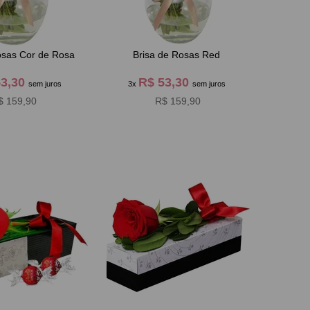
osas Cor de Rosa
Brisa de Rosas Red
53,30
R$ 53,30
sem juros
3x
sem juros
$ 159,90
R$ 159,90