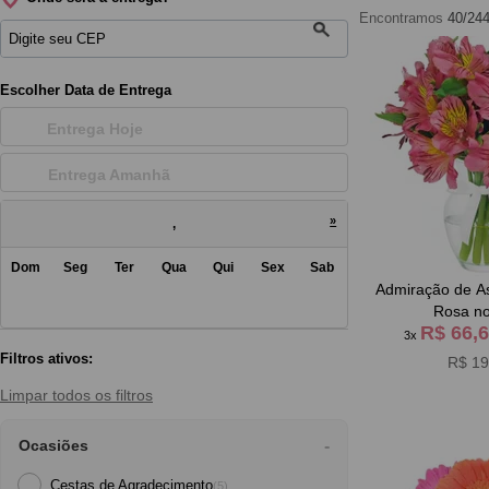
Encontramos
40/24
Escolher Data de Entrega
Entrega Hoje
Entrega Amanh
»
,
Dom
Seg
Ter
Qua
Qui
Sex
Sab
Admiração de As
Rosa no
R$ 66,
3x
Filtros ativos:
R$ 19
Limpar todos os filtros
Ocasiões
Cestas de Agradecimento
(5)