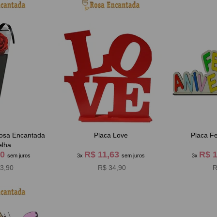
osa Encantada
Placa Love
Placa Fe
elha
30
R$ 11,63
R$ 
sem juros
3x
sem juros
3x
3,90
R$ 34,90
R