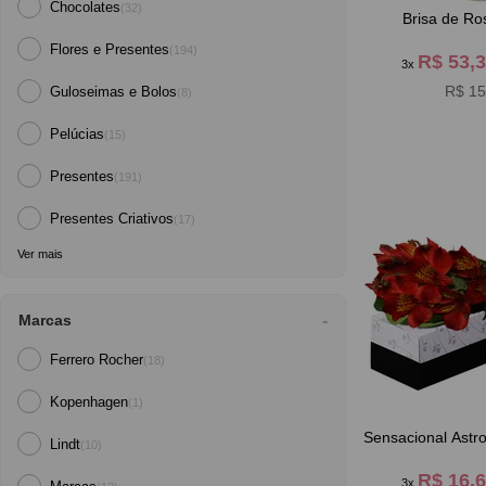
Chocolates
(32)
Brisa de Ro
Flores e Presentes
(194)
R$ 53,
3x
R$ 15
Guloseimas e Bolos
(8)
Pelúcias
(15)
Presentes
(191)
Presentes Criativos
(17)
Ver mais
Marcas
Ferrero Rocher
(18)
Kopenhagen
(1)
Sensacional Astr
Lindt
(10)
R$ 16,
3x