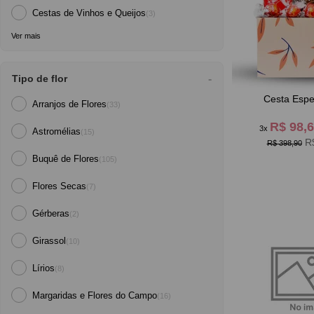
Cestas de Vinhos e Queijos
(3)
Ver mais
Tipo de flor
Cesta Espec
Arranjos de Flores
(33)
R$ 98,
3x
Astromélias
(15)
R
R$ 398,90
Buquê de Flores
(105)
Flores Secas
(7)
Gérberas
(2)
Girassol
(10)
Lírios
(8)
Margaridas e Flores do Campo
(16)