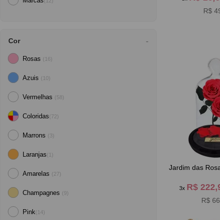
Marcas
(12)
R$ 4
Cor
Rosas
(16)
Azuis
(10)
Vermelhas
(58)
Coloridas
(72)
Marrons
(3)
Laranjas
(1)
Jardim das Ros
Amarelas
(27)
R$ 222
3x
Champagnes
(9)
R$ 66
Pink
(14)