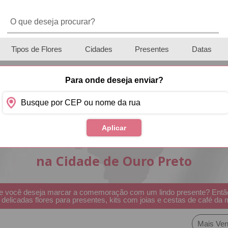
Tipos de Flores
Cidades
Presentes
Datas
Para onde deseja enviar?
Aplicar
Cestas de Café da Manh
na Cidade de Ouro Preto
e você deseja marcar a comemoração com um lindo presente? Então
delicadas flores para presentes, kits com joias e cestas de café da
Mais Ven