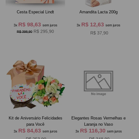
Cesta Especial Lindt
Amandita Lacta 200g
R$ 98,63
R$ 12,63
3x
sem juros
3x
sem juros
R$ 295,90
R$ 398,90
R$ 37,90
Kit de Aniversário Felicidades
Elegantes Rosas Vermelhas e
para Você
Laranja no Vaso
R$ 84,63
R$ 116,30
3x
sem juros
3x
sem juros