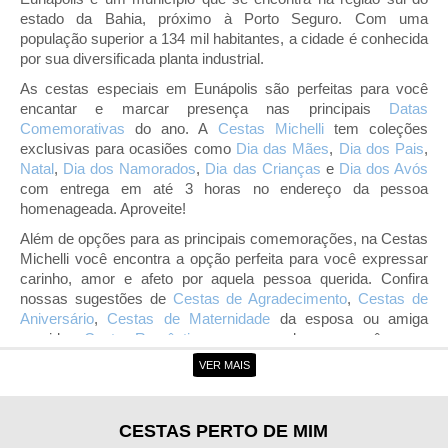
estado da Bahia, próximo à Porto Seguro. Com uma
população superior a 134 mil habitantes, a cidade é conhecida
por sua diversificada planta industrial.
As cestas especiais em Eunápolis são perfeitas para você
encantar e marcar presença nas principais
Datas
Comemorativas
do ano. A
Cestas Michelli
tem coleções
exclusivas para ocasiões como
Dia das Mães
,
Dia dos Pais
,
Natal
,
Dia dos Namorados
,
Dia das Crianças
e
Dia dos Avós
com entrega em até 3 horas no endereço da pessoa
homenageada. Aproveite!
Além de opções para as principais comemorações, na Cestas
Michelli você encontra a opção perfeita para você expressar
carinho, amor e afeto por aquela pessoa querida. Confira
nossas sugestões de
Cestas de Agradecimento
,
Cestas de
Aniversário
,
Cestas de Maternidade
da esposa ou amiga
querida e
Cestas Românticas
e surpreenda quem você ama.
VER MAIS
Entrega de Cestas em Eunápolis
Com a entrega de cestas em Eunápolis da Cestas Michelli,
você pode surpreender e emocionar aquela pessoa querida a
CESTAS PERTO DE MIM
qualquer hora do dia. Basta visitar uma de nossas coleções