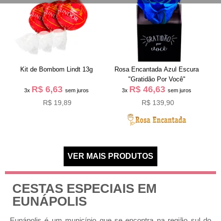
Kit de Bombom Lindt 13g
Rosa Encantada Azul Escura
"Gratidão Por Você"
R$ 6,63
R$ 46,63
3x
sem juros
3x
sem juros
R$ 19,89
R$ 139,90
CESTAS ESPECIAIS EM
EUNÁPOLIS
Eunápolis é um município que se encontra na região sul do