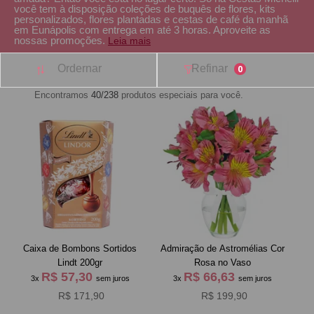
você tem à disposição coleções de buquês de flores, kits
personalizados, flores plantadas e cestas de café da manh
em Eunápolis com entrega em até 3 horas. Aproveite as
nossas promoções.
Leia mais
Ordernar
Refinar
0
Encontramos
40/238
produtos especiais para você.
Caixa de Bombons Sortidos
Admiração de Astromélias Cor
Lindt 200gr
Rosa no Vaso
R$ 57,30
R$ 66,63
3x
sem juros
3x
sem juros
R$ 171,90
R$ 199,90