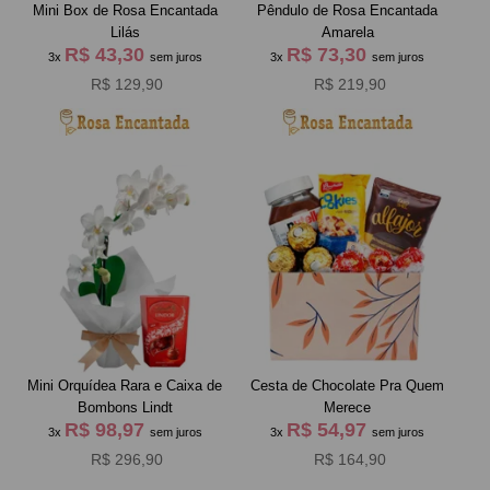
Mini Box de Rosa Encantada
Pêndulo de Rosa Encantada
Lilás
Amarela
R$ 43,30
R$ 73,30
3x
sem juros
3x
sem juros
R$ 129,90
R$ 219,90
Mini Orquídea Rara e Caixa de
Cesta de Chocolate Pra Quem
Bombons Lindt
Merece
R$ 98,97
R$ 54,97
3x
sem juros
3x
sem juros
R$ 296,90
R$ 164,90