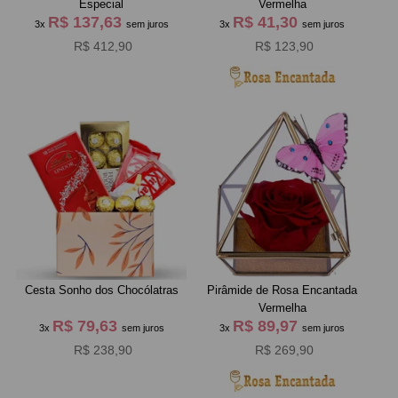
Especial
Vermelha
R$ 137,63
R$ 41,30
3x
sem juros
3x
sem juros
R$ 412,90
R$ 123,90
Cesta Sonho dos Chocólatras
Pirâmide de Rosa Encantada
Vermelha
R$ 79,63
R$ 89,97
3x
sem juros
3x
sem juros
R$ 238,90
R$ 269,90