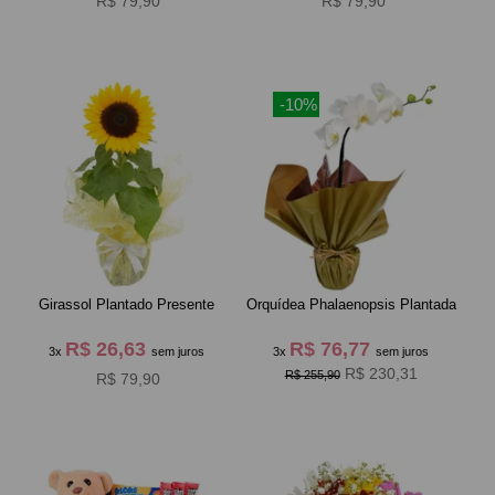
R$ 79,90
R$ 79,90
-10%
Girassol Plantado Presente
Orquídea Phalaenopsis Plantada
R$ 26,63
R$ 76,77
3x
sem juros
3x
sem juros
R$ 230,31
R$ 255,90
R$ 79,90