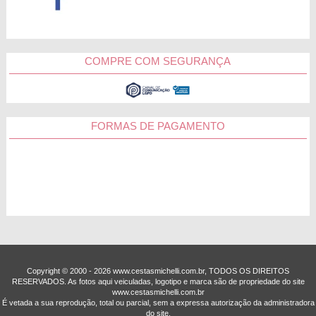
barras de chocolate. É ou não é uma boa maneira de dizer
"Feliz Dia do Amigo"?
Para além dos kits, na Cestas Michelli há arranjos de flores
plantadas para presentear aquela pessoa querida que é
COMPRE COM SEGURANÇA
apaixonada por jardinagem e ou decoração. Escolha entre
astromélias, girassóis, rosas de diversas cores, lírios e
margaridinhas a opção que ela mais adora e torne o Dia do
Amigo ainda mais especial.
FORMAS DE PAGAMENTO
Entregas em todo o Brasil
Deseja comprar um presente especial para homenagear
aquela pessoa querida, mas está preocupado com o prazo de
entrega? Fique tranquilo, aqui na Cestas Michelli você conta
com um sistema de entregas rápidas para as principais
cidades do Brasil. Com ele, a sua lembrança chega no
endereço desejado em até 3 horas ou na data agendada.
Incrível, não?
Copyright © 2000 - ­2026 www.cestasmichelli.com.br, TODOS OS DIREITOS
RESERVADOS. As fotos aqui veiculadas, logotipo e marca são de propriedade do site
Chocolates
www.cestasmichelli.com.br
É vetada a sua reprodução, total ou parcial, sem a expressa autorização da administradora
do site.