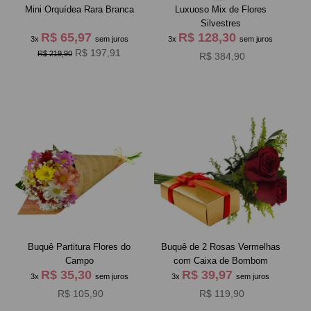
Mini Orquídea Rara Branca
Luxuoso Mix de Flores
Silvestres
R$ 65,97
R$ 128,30
3x
sem juros
3x
sem juros
R$ 197,91
R$ 219,90
R$ 384,90
Buquê Partitura Flores do
Buquê de 2 Rosas Vermelhas
Campo
com Caixa de Bombom
R$ 35,30
R$ 39,97
3x
sem juros
3x
sem juros
R$ 105,90
R$ 119,90