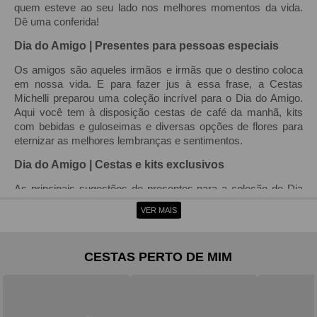
quem esteve ao seu lado nos melhores momentos da vida.
Dê uma conferida!
Dia do Amigo | Presentes para pessoas especiais
Os amigos são aqueles irmãos e irmãs que o destino coloca
em nossa vida. E para fazer jus à essa frase, a Cestas
Michelli preparou uma coleção incrível para o Dia do Amigo.
Aqui você tem à disposição cestas de café da manhã, kits
com bebidas e guloseimas e diversas opções de flores para
eternizar as melhores lembranças e sentimentos.
Dia do Amigo | Cestas e kits exclusivos
As principais sugestões de presentes para a coleção de Dia
do Amigo da Cestas Michelli são as cestas e os kits
VER MAIS
exclusivos. Preparados com todo o carinho e com os quitutes
mais deliciosos do mercado, eles são perfeitos para você que
deseja expressar respeito, afeto e reforçar os laços de
CESTAS PERTO DE MIM
amizade que unem você a aquela pessoa tão querida.
Entre as opções de cestas de café da manhã e para presente
da nossa coleção exclusiva, algumas se destacam. Você
poderá escolher entre sugestões recheadas de comidas