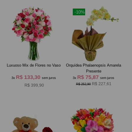
-10%
Luxuoso Mix de Flores no Vaso
Orquídea Phalaenopsis Amarela
Presente
R$ 133,30
R$ 75,87
3x
sem juros
3x
sem juros
R$ 227,61
R$ 252,90
R$ 399,90