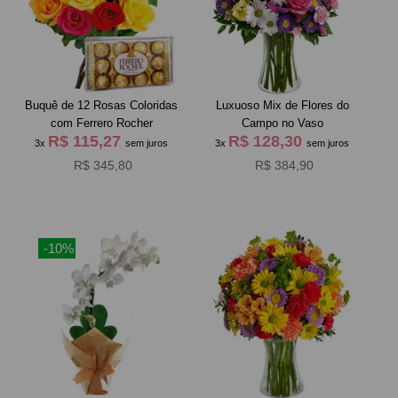
Leia mais
comercial.
Buquê de 12 Rosas Coloridas
Luxuoso Mix de Flores do
com Ferrero Rocher
Campo no Vaso
R$ 115,27
R$ 128,30
3x
sem juros
3x
sem juros
R$ 345,80
R$ 384,90
-10%