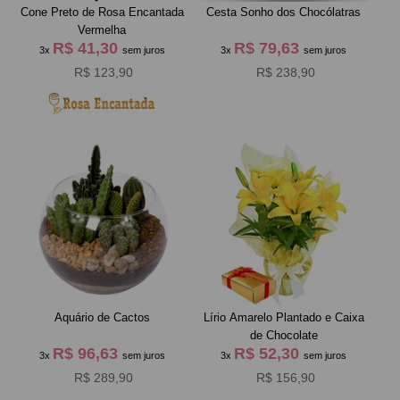
Cone Preto de Rosa Encantada
Cesta Sonho dos Chocólatras
Vermelha
R$ 41,30
R$ 79,63
3x
sem juros
3x
sem juros
R$ 123,90
R$ 238,90
Aquário de Cactos
Lírio Amarelo Plantado e Caixa
de Chocolate
R$ 96,63
R$ 52,30
3x
sem juros
3x
sem juros
R$ 289,90
R$ 156,90