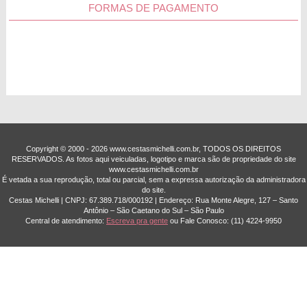
FORMAS DE PAGAMENTO
exclusivas da Cestas Michelli. Só aqui você tem à disposição
buquês de flores, arranjos e flores personalizadas que são a
melhor expressão de gratidão e carinho. Aproveite!
Entregas em todo o Brasil
Deseja comprar um presente especial para homenagear
aquela pessoa querida, mas está preocupado com o prazo de
entrega? Fique tranquilo, aqui na Cestas Michelli você conta
com um sistema de entregas rápidas para as principais
cidades do Brasil. Com ele, a sua lembrança chega no
Copyright © 2000 - ­2026 www.cestasmichelli.com.br, TODOS OS DIREITOS
endereço desejado em até 3 horas ou na data agendada.
RESERVADOS. As fotos aqui veiculadas, logotipo e marca são de propriedade do site
Incrível, não?
www.cestasmichelli.com.br
É vetada a sua reprodução, total ou parcial, sem a expressa autorização da administradora
do site.
Cestas Michelli | CNPJ: 67.389.718/0001­92 | Endereço: Rua Monte Alegre, 127 – Santo
Chocolates
Antônio – São Caetano do Sul – São Paulo
Central de atendimento:
Escreva pra gente
ou Fale Conosco:
(11) 4224-9950
Frutas
Vinhos e Queijos