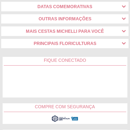
apostar nas cestas com chocolate da Cestas Michelli. H
DATAS COMEMORATIVAS
combinações de bombons, barras de chocolate, brigadeiros,
pães de mel e bebidas que vão colocar um belo sorriso no
OUTRAS INFORMAÇÕES
rosto da pessoa homenageada.
Dia do Primavera | Kits e flores exclusivas
MAIS CESTAS MICHELLI PARA VOCÊ
Mesmo com uma grande variedade de opções de cestas de
PRINCIPAIS FLORICULTURAS
café da manhã para presente da Cestas Michelli, você
procura uma sugestão menos tradicional para o Dia da
Secretária? Então, não deixe de conhecer as nossas
FIQUE CONECTADO
sugestões de kits personalizados e flores exclusivas. Escolha
uma opção e presenteie hoje mesmo!
A categoria de kits personalizados da Cestas Michelli é
composta por uma grande variedade de mimos para presente.
Há opções que unem o sabor de bebidas como cervejas e
vinhos com chocolates, petiscos, batatas e amendoins. Com
certeza, umas dessas sugestões é ideal para deixar qualquer
COMPRE COM SEGURANÇA
comemoração ainda mais completa.
Para presentear aquela pessoa especial no Dia da Secretária,
você gostaria de uma lembrança mais singela e delicada?
Então, a melhor aposta é surpreender com as flores