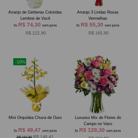
Arranjo de Gérberas Coloridas
Arranjo 3 Lindas Rosas
Lembrei de Você
Vermelhas
R$ 74,30
R$ 55,30
3x
sem juros
3x
sem juros
R$ 222,90
R$ 165,90
-10%
Mini Orquídea Chuva de Ouro
Luxuoso Mix de Flores do
Campo no Vaso
R$ 49,47
R$ 128,30
3x
sem juros
3x
sem juros
R$ 148,41
R$ 164,90