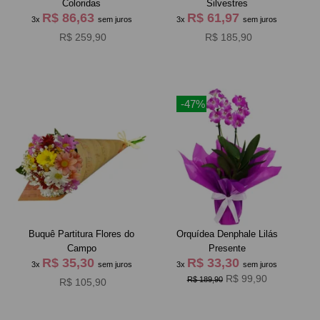
Coloridas
Silvestres
R$ 86,63
R$ 61,97
3x
sem juros
3x
sem juros
R$ 259,90
R$ 185,90
-47%
Buquê Partitura Flores do
Orquídea Denphale Lilás
Campo
Presente
R$ 35,30
R$ 33,30
3x
sem juros
3x
sem juros
R$ 99,90
R$ 189,90
R$ 105,90