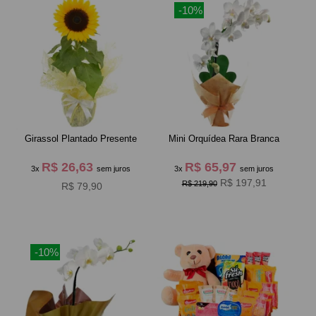
-10%
Girassol Plantado Presente
Mini Orquídea Rara Branca
R$ 26,63
R$ 65,97
3x
sem juros
3x
sem juros
R$ 197,91
R$ 219,90
R$ 79,90
-10%