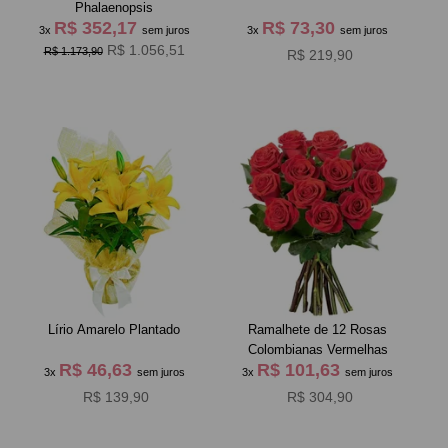
Phalaenopsis
R$ 352,17
R$ 73,30
3x
sem juros
3x
sem juros
R$ 1.056,51
R$ 1.173,90
R$ 219,90
Lírio Amarelo Plantado
Ramalhete de 12 Rosas
Colombianas Vermelhas
R$ 46,63
R$ 101,63
3x
sem juros
3x
sem juros
R$ 139,90
R$ 304,90