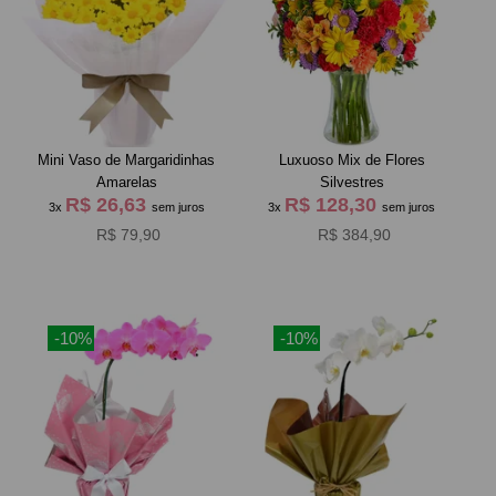
Mini Vaso de Margaridinhas
Luxuoso Mix de Flores
Amarelas
Silvestres
R$ 26,63
R$ 128,30
3x
sem juros
3x
sem juros
R$ 79,90
R$ 384,90
-10%
-10%