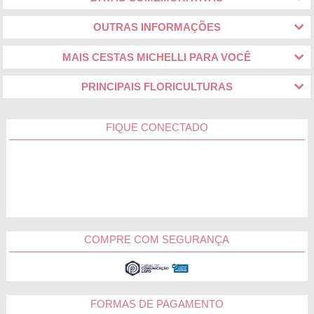
Dia do Natureza | Arranjos e flores plantadas para
presente
OUTRAS INFORMAÇÕES
Você sabia que a coleção Dia da Natureza da Cestas Michelli
MAIS CESTAS MICHELLI PARA VOCÊ
também conta com opções singelas e delicadas para você
não deixar essa data passar em branco? É verdade! Em
PRINCIPAIS FLORICULTURAS
nossa loja online você encontra as melhores sugestões de
arranjos e flores plantadas para demonstrar carinho e afeto
pela pessoa homenageada.
FIQUE CONECTADO
Se você está buscando um mimo delicado para alegrar a vida
da pessoa homenageada no Dia da Natureza, a melhor
escolha são os arranjos de flores. Na Cesta Michelli você tem
à disposição girassóis, rosas coloridas, astromélias, mix de
flores e outras espécies que darão um colorido único à
comemoração.
Aquela pessoa querida que você pretende homenagear é tão
COMPRE COM SEGURANÇA
apaixonada por flores tem até um jardinzinho em casa? Então,
nada melhor para emocionar e encantar do Dia da Natureza
do que as flores plantadas da Cestas Michelli. São belas
margaridinhas e orquídeas que vão ajudar a deixar o cantinho
mais verde da casa ainda mais bonito.
FORMAS DE PAGAMENTO