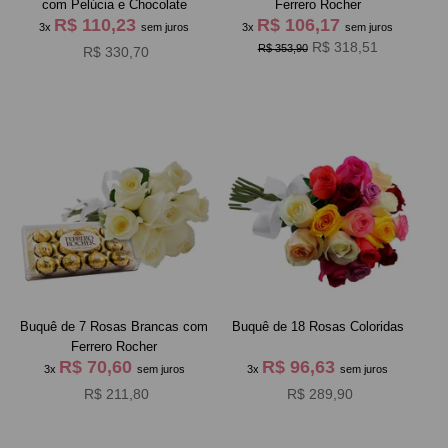
com Pelúcia e Chocolate
Ferrero Rocher
R$ 110,23
R$ 106,17
3x
sem juros
3x
sem juros
R$ 318,51
R$ 353,90
R$ 330,70
Buquê de 7 Rosas Brancas com
Buquê de 18 Rosas Coloridas
Ferrero Rocher
R$ 70,60
R$ 96,63
3x
sem juros
3x
sem juros
R$ 211,80
R$ 289,90