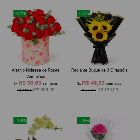
-12%
-13%
Arranjo Nobreza de Rosas
Radiante Buquê de 3 Girassóis
Vermelhas
R$ 96,63
R$ 46,63
3x
sem juros
3x
sem juros
R$ 289,90
R$ 139,90
R$ 330,90
R$ 159,90
-10%
-18%