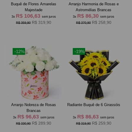
Buquê de Flores Amarelas
Arranjo Harmonia de Rosas e
Majestade
Astromélias Brancas
R$ 106,63
R$ 86,30
3x
sem juros
3x
sem juros
R$ 319,90
R$ 258,90
R$ 359,90
R$ 370,90
-12%
-19%
Arranjo Nobreza de Rosas
Radiante Buquê de 6 Girassóis
Brancas
R$ 96,63
R$ 86,63
3x
sem juros
3x
sem juros
R$ 289,90
R$ 259,90
R$ 330,90
R$ 319,90