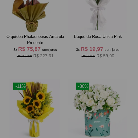
Orquídea Phalaenopsis Amarela
Buquê de Rosa Única Pink
Presente
R$ 75,87
R$ 19,97
3x
sem juros
3x
sem juros
R$ 227,61
R$ 59,90
R$ 252,90
R$ 72,90
-11%
-30%