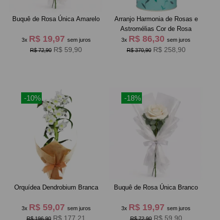
Buquê de Rosa Única Amarelo
Arranjo Harmonia de Rosas e
Astromélias Cor de Rosa
R$ 19,97
R$ 86,30
3x
sem juros
3x
sem juros
R$ 59,90
R$ 258,90
R$ 72,90
R$ 370,90
-10%
-18%
Orquídea Dendrobium Branca
Buquê de Rosa Única Branco
R$ 59,07
R$ 19,97
3x
sem juros
3x
sem juros
R$ 177,21
R$ 59,90
R$ 196,90
R$ 72,90