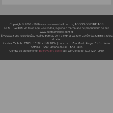
cidades do Brasil. Com ele, a sua lembrança chega no
endereço desejado em até 3 horas ou na data agendada.
Incrível, não?
Copyright © 2000 - ­2026 www.cestasmichelli.com.br, TODOS OS DIREITOS
RESERVADOS. As fotos aqui veiculadas, logotipo e marca são de propriedade do site
Chocolates
www.cestasmichelli.com.br
É vetada a sua reprodução, total ou parcial, sem a expressa autorização da administradora
do site.
Frutas
Cestas Michelli | CNPJ: 67.389.718/0001­92 | Endereço: Rua Monte Alegre, 127 – Santo
Antônio – São Caetano do Sul – São Paulo
Central de atendimento:
Escreva pra gente
ou Fale Conosco:
(11) 4224-9950
Vinhos e Queijos
Gourmet
Cervejas
Outros Itens