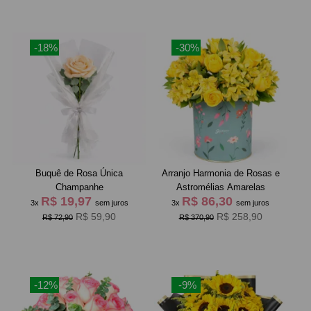
-18%
-30%
Buquê de Rosa Única
Arranjo Harmonia de Rosas e
Champanhe
Astromélias Amarelas
R$ 19,97
R$ 86,30
3x
sem juros
3x
sem juros
R$ 59,90
R$ 258,90
R$ 72,90
R$ 370,90
-12%
-9%