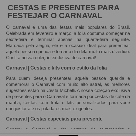
CESTAS E PRESENTES PARA
FESTEJAR O CARNAVAL
O carnaval é uma das festas mais populares do Brasil.
Celebrada em fevereiro e março, a folia costuma começar na
sexta-feira e terminar apenas na quarta-feira seguinte.
Marcada pela alegria, ele é a ocasião ideal para presentear
aquela pessoa querida e tornar o dia dela muito mais divertido.
Confira nossa coleção exclusiva de carnaval!
Carnaval | Cestas e kits com o estilo da folia
Para quem deseja presentear aquela pessoa querida e
comemorar o Carnaval com muito alto astral, as melhores
sugestões estão na Cesta Michelli. A nossa coleção exclusiva
de presentes para o Carnaval é formada por cestas de café da
manhã, cestas com fruta e kits personalizados para você
conquistar até os paladares mais exigentes.
Carnaval | Cestas especiais para presente
Chegou o Carnaval e deu vontade de surpreender e
emocionar aquela amiga que está sempre com você na folia?