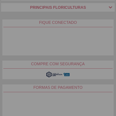
Cestas Michelli, você busca um mimo diferente? Então, não
PRINCIPAIS FLORICULTURAS
há sugestão melhor para agradar a pessoa homenageada do
que os kits com bebidas da Cesta Michelli.
FIQUE CONECTADO
A ideia é presentear aquela amiga ou amigo especial que não
perde uma oportunidade de reunir os amigos para um happy
hour ou churrasco no final de semana, com um mimo que ele
vai gostar? Então, conheça as opções de kits e baldes com
cerveja. Basta escolher a marca preferida da pessoa
homenageada e comece já a festa!
Vai passar o carnaval junto com a pessoa amada e está em
busca de um presente cheio de sabor e carinho para ela? A
COMPRE COM SEGURANÇA
melhor aposta, sem dúvida, são os kits que combinam
cervejas e petiscos como amendoim, batatas e salame. Com
certeza essa lembrança é perfeita para criar um clima
romântico para a noite do casal.
FORMAS DE PAGAMENTO
Entregas em todo o Brasil
Deseja comprar um presente especial para homenagear
aquela pessoa querida, mas está preocupado com o prazo de
entrega? Fique tranquilo, aqui na Cestas Michelli você conta
com um sistema de entregas rápidas para as principais