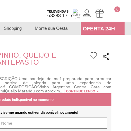
0
TELEVENDAS:
3383-1717
11
Shopping
Monte sua Cesta
OFERTA 24H
VINHO, QUEIJO E
ANTEPASTO
SCRIÇÃO:Uma bandeja de mdf preparada para arrancar
 sorriso de alegria para uma experiencia de
bor! COMPOSIÇÃO:Vinho Argentino Contra Cara com
mlQueijo Marandu com aproxim...
CONTINUE LENDO ▼
roduto indisponível no momento
vise-me quando estiver disponível novamente!