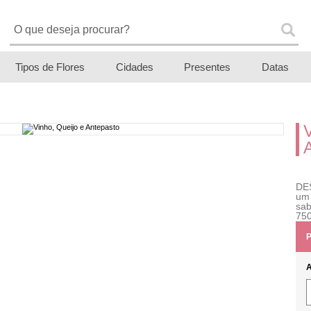
Tipos de Flores
Cidades
Presentes
Datas
DE
um
sa
750
P
A