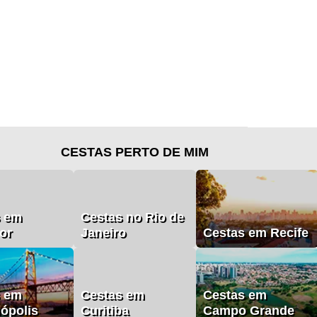
CESTAS PERTO DE MIM
s em
Cestas no Rio de
or
Janeiro
Cestas em Recife
s em
Cestas em
Cestas em
nópolis
Curitiba
Campo Grande