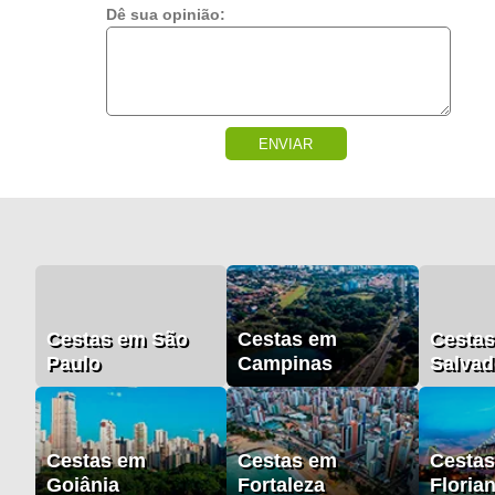
Dê sua opinião:
ENVIAR
Cestas em São
Cestas em
Cesta
Paulo
Campinas
Salvad
Cestas em
Cestas em
Cesta
Goiânia
Fortaleza
Floria