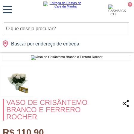
Monte
0
Cidades
Presentes
Datas
Shopping
sua
Cesta
Buscar por endereço de entrega
VASO DE CRISÂNTEMO
BRANCO E FERRERO
ROCHER
R$ 110,90