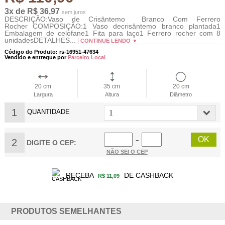
3x de R$ 36,97
sem juros
DESCRIÇÃO:Vaso de Crisântemo Branco Com Ferrero
Rocher COMPOSIÇÃO:1 Vaso decrisântemo branco plantada1
Embalagem de celofane1 Fita para laço1 Ferrero rocher com 8
unidadesDETALHES...
CONTINUE LENDO ▼
Código do Produto: rs-16951-47634
Vendido e entregue por
Parceiro Local
20 cm
35 cm
20 cm
Largura
Altura
Diâmetro
1
QUANTIDADE
2
−
DIGITE O CEP:
NÃO SEI O CEP
RECEBA
DE CASHBACK
R$ 11,09
PRODUTOS SEMELHANTES