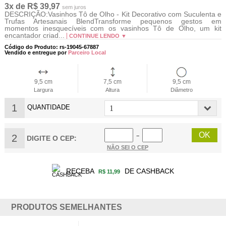
3x de R$ 39,97
sem juros
DESCRIÇÃO:Vasinhos Tô de Olho - Kit Decorativo com Suculenta e
Trufas Artesanais BlendTransforme pequenos gestos em
momentos inesquecíveis com os vasinhos Tô de Olho, um kit
encantador criad...
CONTINUE LENDO ▼
Código do Produto: rs-19045-67887
Vendido e entregue por
Parceiro Local
9,5 cm
7,5 cm
9,5 cm
Largura
Altura
Diâmetro
1
QUANTIDADE
2
−
DIGITE O CEP:
NÃO SEI O CEP
RECEBA
DE CASHBACK
R$ 11,99
PRODUTOS SEMELHANTES