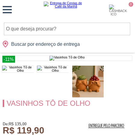
Monte
0
Cidades
Presentes
Datas
Shopping
sua
Cesta
Buscar por endereço de entrega
-11%
VASINHOS TÔ DE OLHO
De:R$ 135,00
R$ 119,90