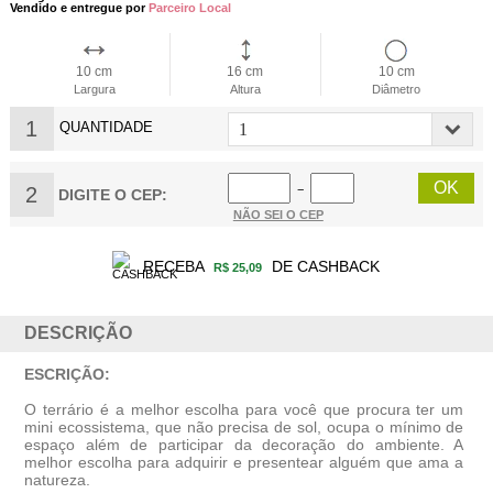
Vendido e entregue por
Parceiro Local
10 cm
16 cm
10 cm
Largura
Altura
Diâmetro
1
QUANTIDADE
2
−
DIGITE O CEP:
NÃO SEI O CEP
RECEBA
DE CASHBACK
R$ 25,09
DESCRIÇÃO
ESCRIÇÃO:
O terrário é a melhor escolha para você que procura ter um
mini ecossistema, que não precisa de sol, ocupa o mínimo de
espaço além de participar da decoração do ambiente. A
melhor escolha para adquirir e presentear alguém que ama a
natureza.