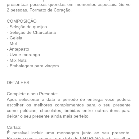
presentear pessoas queridas em momentos especiais. Serve
2 pessoas.
Formato de Coração.
COMPOSIÇÃO
- Seleção de queijos
- Seleção de Charcutaria
- Geleia
- Mel
- Antepasto
- Uva e morango
- Mix Nuts
- Embalagem para viagem
DETALHES
Complete o seu Presente:
Após selecionar a data e período de entrega você poder
escolher os melhores complementos para o seu presente
como pelúcias, chocolates, bebidas entre outros itens para
deixar o seu presente ainda mais perfeito.
Cartão:
É possível incluir uma mensagem junto ao seu presente!
Prossiga com a compra e na tela de ENTREGA basta escolher