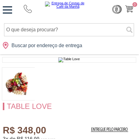
Monte
0
Cidades
Presentes
Datas
Shopping
sua
Cesta
Buscar por endereço de entrega
TABLE LOVE
R$ 348,00
3x de R$ 116,00