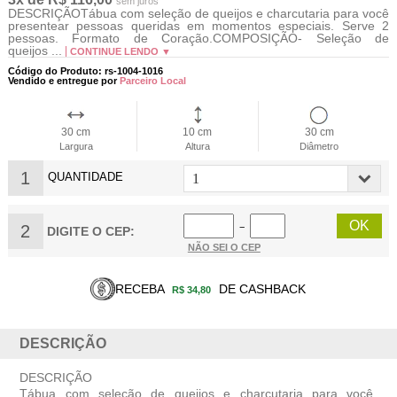
sem juros
DESCRIÇÃOTábua com seleção de queijos e charcutaria para você
presentear pessoas queridas em momentos especiais. Serve 2
pessoas. Formato de Coração.COMPOSIÇÃO- Seleção de
queijos ...
CONTINUE LENDO ▼
Código do Produto: rs-1004-1016
Vendido e entregue por
Parceiro Local
30 cm
10 cm
30 cm
Largura
Altura
Diâmetro
1
QUANTIDADE
2
−
DIGITE O CEP:
NÃO SEI O CEP
RECEBA
DE CASHBACK
R$ 34,80
DESCRIÇÃO
DESCRIÇÃO
Tábua com seleção de queijos e charcutaria para você