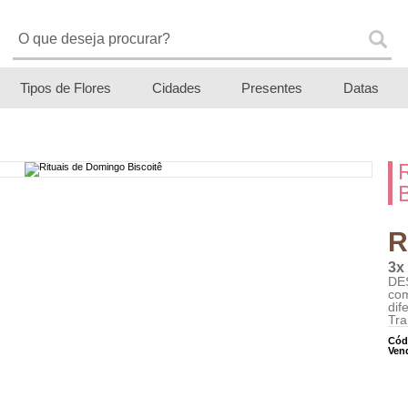
Tipos de Flores
Cidades
Presentes
Datas
R
3x
DES
co
dif
Tra
Cód
Ven