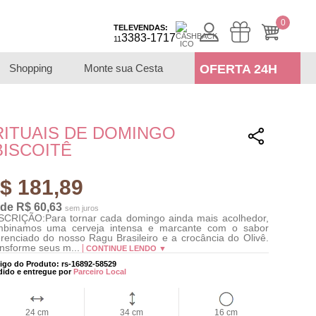
0
TELEVENDAS:
3383-1717
11
Shopping
Monte sua Cesta
OFERTA 24H
RITUAIS DE DOMINGO
BISCOITÊ
$ 181,89
 de R$ 60,63
sem juros
CRIÇÃO:Para tornar cada domingo ainda mais acolhedor,
mbinamos uma cerveja intensa e marcante com o sabor
erenciado do nosso Ragu Brasileiro e a crocância do Olivê.
nsforme seus m...
CONTINUE LENDO ▼
igo do Produto: rs-16892-58529
dido e entregue por
Parceiro Local
24 cm
34 cm
16 cm