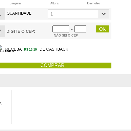
Largura
Altura
Diâmetro
1
QUANTIDADE
−
2
DIGITE O CEP:
NÃO SEI O CEP
RECEBA
DE CASHBACK
R$ 18,19
S