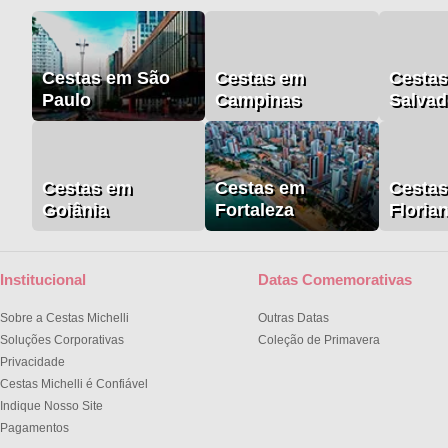
Cestas em São
Cestas em
Cesta
Paulo
Campinas
Salvad
Cestas em
Cestas em
Cesta
Goiânia
Fortaleza
Floria
Institucional
Datas Comemorativas
Sobre a Cestas Michelli
Outras Datas
Soluções Corporativas
Coleção de Primavera
Privacidade
Cestas Michelli é Confiável
Indique Nosso Site
Pagamentos