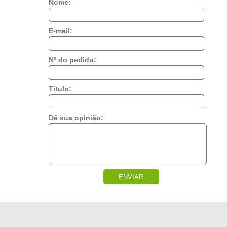
Nome:
E-mail:
Nº do pedido:
Título:
Dê sua opinião:
ENVIAR