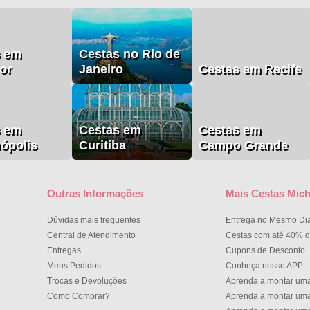
s em
Cestas no Rio de
or
Janeiro
Cestas em Recife
s em
Cestas em
Cestas em
nópolis
Curitiba
Campo Grande
Outras Informações
Mais Cestas Mich
Dúvidas mais frequentes
Entrega no Mesmo Di
Central de Atendimento
Cestas com até 40% d
Entregas
Cupons de Desconto
Meus Pedidos
Conheça nosso APP
Trocas e Devoluções
Aprenda a montar um
Como Comprar?
Aprenda a montar um