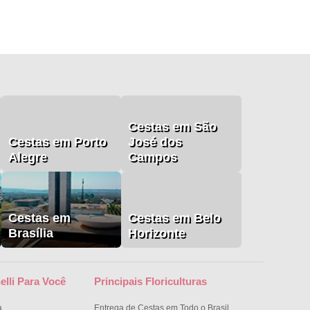
Cestas em São
Cestas em Porto
José dos
Alegre
Campos
Cestas em
Cestas em Belo
Brasília
Horizonte
elli Para Você
Principais Floriculturas
a
Entrega de Cestas em Todo o Brasil