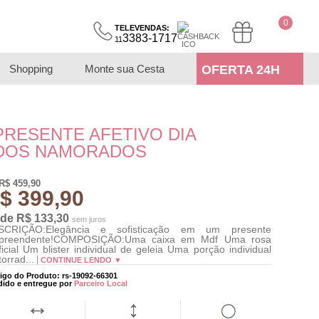
0
TELEVENDAS:
3383-1717
11
Shopping
Monte sua Cesta
OFERTA 24H
PRESENTE AFETIVO DIA
DOS NAMORADOS
R$ 459,90
$ 399,90
 de R$ 133,30
sem juros
SCRIÇÃO:Elegância e sofisticação em um presente
rpreendente!COMPOSIÇÃO:Uma caixa em Mdf Uma rosa
ificial Um blister individual de geleia Uma porção individual
torrad...
CONTINUE LENDO ▼
igo do Produto: rs-19092-66301
dido e entregue por
Parceiro Local