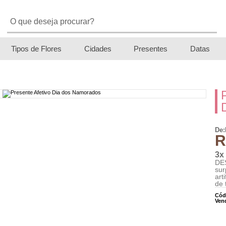
Tipos de Flores
Cidades
Presentes
Datas
De:
R
3x
DE
su
art
de 
Cód
Ven