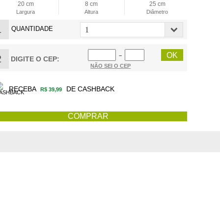
20 cm
8 cm
25 cm
Largura
Altura
Diâmetro
1
QUANTIDADE
−
2
DIGITE O CEP:
NÃO SEI O CEP
RECEBA
DE CASHBACK
R$ 39,99