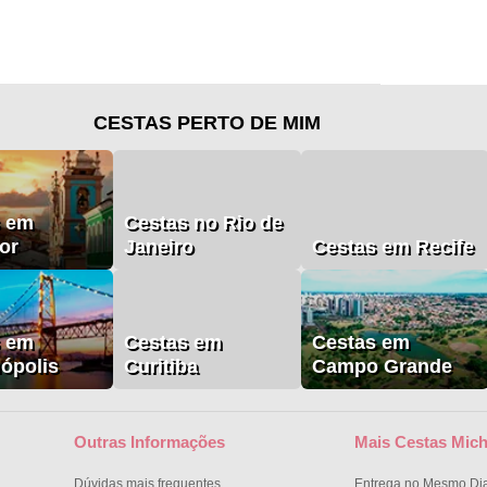
CESTAS PERTO DE MIM
s em
Cestas no Rio de
or
Janeiro
Cestas em Recife
s em
Cestas em
Cestas em
nópolis
Curitiba
Campo Grande
Outras Informações
Mais Cestas Mich
Dúvidas mais frequentes
Entrega no Mesmo Di