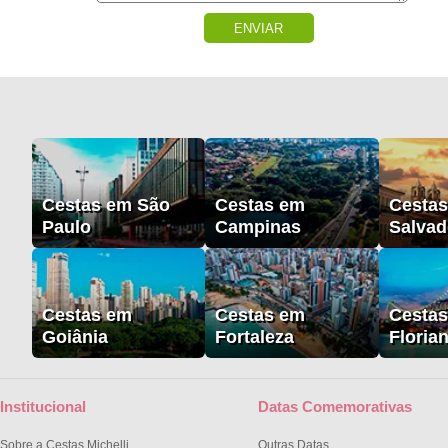
ENVIAR
Cestas em São
Cestas em
Cesta
Paulo
Campinas
Salvad
Cestas em
Cestas em
Cesta
Goiânia
Fortaleza
Floria
Institucional
Datas Comemorativas
Sobre a Cestas Michelli
Outras Datas