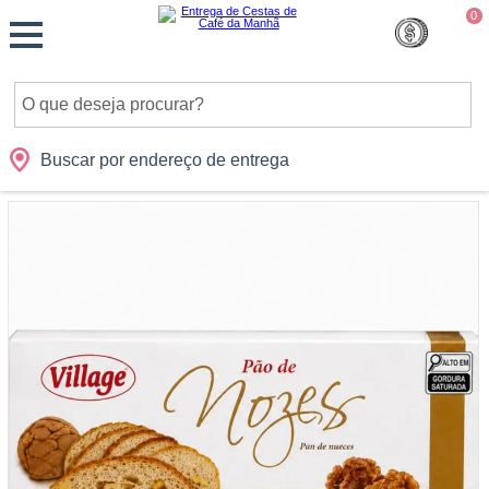
Monte
0
Cidades
Presentes
Datas
Shopping
sua
Cesta
Buscar por endereço de entrega