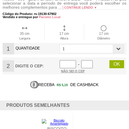
selecionar a data e período de entrega você poderá escolher os
melhores complementos para ...
CONTINUE LENDO ▼
Código do Produto: rs-19130-67902
Vendido e entregue por
Parceiro Local
35 cm
17 cm
17 cm
Largura
Altura
Diâmetro
1
QUANTIDADE
2
−
DIGITE O CEP:
NÃO SEI O CEP
RECEBA
DE CASHBACK
R$ 5,19
PRODUTOS SEMELHANTES
BISCOITO