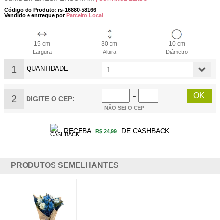
Código do Produto: rs-16880-58166
Vendido e entregue por
Parceiro Local
15 cm
30 cm
10 cm
Largura
Altura
Diâmetro
1
QUANTIDADE
2
−
DIGITE O CEP:
NÃO SEI O CEP
RECEBA
DE CASHBACK
R$ 24,99
PRODUTOS SEMELHANTES