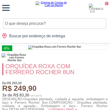
Monte
0
Cidades
Presentes
Datas
Shopping
sua
Cesta
Buscar por endereço de entrega
-6%
ORQUÍDEA ROXA COM
FERRERO ROCHER 8UN
De:R$ 265,00
R$ 249,90
3x de R$ 83,30
sem juros
DESCRIÇÃO:Orquidea plantada, cuidada e aguada, embalagem e
laço e Ferrero Rocher 8un.COMPOSIÇÃO:- Orquidea plantada,
cuidada e aguada.- Embalagem e laço.- Ferrero Rocher
8un.DETALHES:PERSONA...
CONTINUE LENDO ▼