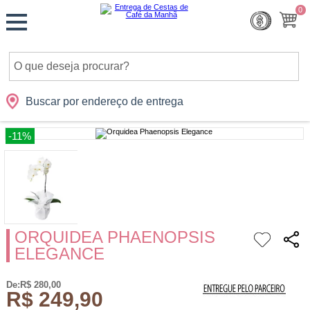
Monte
0
Cidades
Presentes
Datas
Shopping
sua
Cesta
Buscar por endereço de entrega
-11%
ORQUIDEA PHAENOPSIS
ELEGANCE
De:R$ 280,00
R$ 249,90