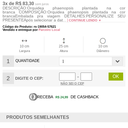
3x de R$ 83,30
sem juros
DESCRIÇÃO:Orquidea phaenopsis plantada na cor
branca COMPOSIÇÃO:Orquidea phaenopsis plantada na cor
brancaEmbalada pra viagem DETALHES:PERSONALIZE SEU
PRESENTEApós selecionar a dat...
CONTINUE LENDO ▼
Código do Produto: rs-19054-57621
Vendido e entregue por
Parceiro Local
10 cm
25 cm
10 cm
Largura
Altura
Diâmetro
1
QUANTIDADE
2
−
DIGITE O CEP:
NÃO SEI O CEP
RECEBA
DE CASHBACK
R$ 24,99
PRODUTOS SEMELHANTES