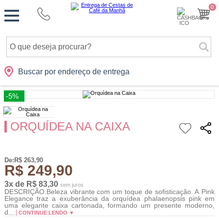
Monte
0
Cidades
Presentes
Datas
Shopping
sua
Cesta
Buscar por endereço de entrega
-5%
ORQUÍDEA NA CAIXA
De:R$ 263,90
R$ 249,90
3x de R$ 83,30
sem juros
DESCRIÇÃO:Beleza vibrante com um toque de sofisticação. A Pink
Elegance traz a exuberância da orquídea phalaenopsis pink em
uma elegante caixa cartonada, formando um presente moderno,
d...
CONTINUE LENDO ▼