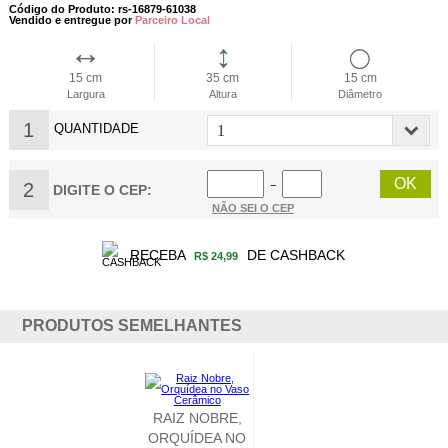
Código do Produto: rs-16879-61038
Vendido e entregue por
Parceiro Local
15 cm
35 cm
15 cm
Largura
Altura
Diâmetro
1
QUANTIDADE
2
−
DIGITE O CEP:
NÃO SEI O CEP
RECEBA
DE CASHBACK
R$ 24,99
PRODUTOS SEMELHANTES
RAIZ NOBRE,
ORQUÍDEA NO