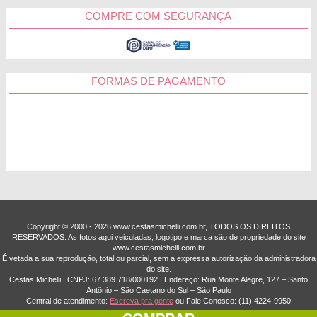
COMPRE COM SEGURANÇA
FORMAS DE PAGAMENTO
Copyright © 2000 - ­2026 www.cestasmichelli.com.br, TODOS OS DIREITOS
RESERVADOS. As fotos aqui veiculadas, logotipo e marca são de propriedade do site
www.cestasmichelli.com.br
É vetada a sua reprodução, total ou parcial, sem a expressa autorização da administradora
do site.
Cestas Michelli | CNPJ: 67.389.718/0001­92 | Endereço: Rua Monte Alegre, 127 – Santo
Antônio – São Caetano do Sul – São Paulo
Central de atendimento:
Escreva pra gente
ou Fale Conosco:
(11) 4224-9950