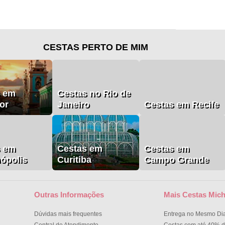
CESTAS PERTO DE MIM
s em
Cestas no Rio de
or
Janeiro
Cestas em Recife
s em
Cestas em
Cestas em
nópolis
Curitiba
Campo Grande
Outras Informações
Mais Cestas Mich
Dúvidas mais frequentes
Entrega no Mesmo Di