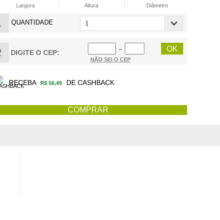
Largura
Altura
Diâmetro
1
QUANTIDADE
−
2
DIGITE O CEP:
NÃO SEI O CEP
RECEBA
DE CASHBACK
R$ 56,49