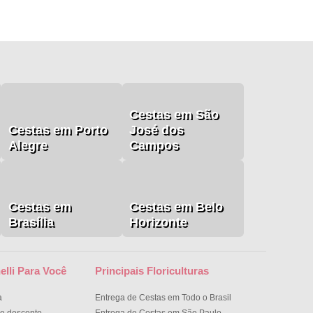
Cestas em São
Cestas em Porto
José dos
Alegre
Campos
Cestas em
Cestas em Belo
Brasília
Horizonte
elli Para Você
Principais Floriculturas
a
Entrega de Cestas em Todo o Brasil