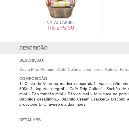
NATAL LABBEL
R$ 275,90
DESCRIÇÃO
DESCRIÇÃO:
Cesta Mãe Premium Café Colonial com flores, Nutella, Ferr
COMPOSIÇÃO:
1- Cesta de Vime ou madeira decorada1- Vaso crisântemo 
300ml1- Iogurte integral1- Café Drip Coffee1- Sachês de 
mini1- Pão francês mini1- Pão de mel1- Mini cuca no pote1
Biscoitos casadinho1- Biscoito Cream Cracker1- Biscoito 
provolone 1- Chaveiro dia das mães
DETALHES: