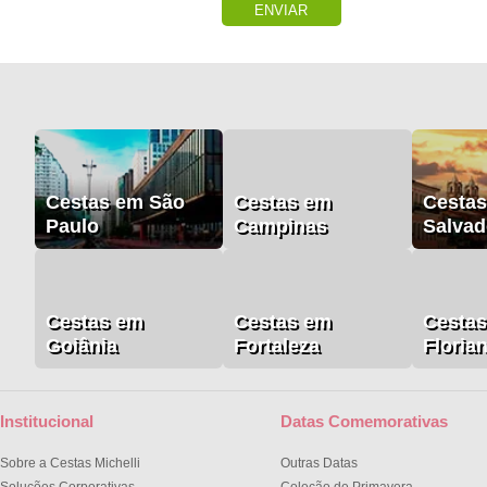
ENVIAR
Cestas em São
Cestas em
Cesta
Paulo
Campinas
Salvad
Cestas em
Cestas em
Cesta
Goiânia
Fortaleza
Floria
Institucional
Datas Comemorativas
Sobre a Cestas Michelli
Outras Datas