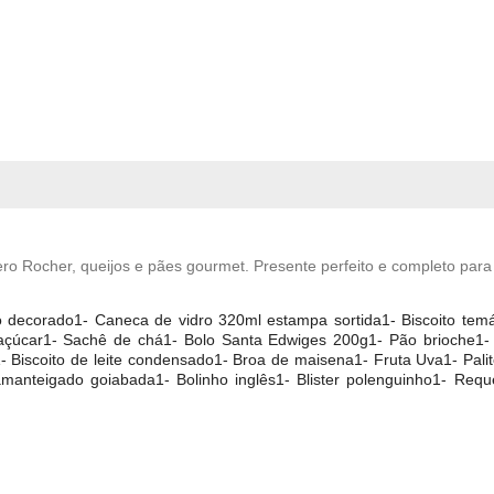
ero Rocher, queijos e pães gourmet. Presente perfeito e completo par
decorado1- Caneca de vidro 320ml estampa sortida1- Biscoito temát
açúcar1- Sachê de chá1- Bolo Santa Edwiges 200g1- Pão brioche1- Cr
- Biscoito de leite condensado1- Broa de maisena1- Fruta Uva1- Palit
amanteigado goiabada1- Bolinho inglês1- Blister polenguinho1- Reque