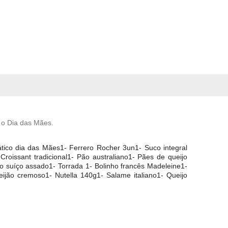
a o Dia das Mães
.
ico dia das Mães1- Ferrero Rocher 3un1- Suco integral 
oissant tradicional1- Pão australiano1- Pães de queijo 
o suíço assado1- Torrada 1- Bolinho francês Madeleine1- 
ijão cremoso1- Nutella 140g1- Salame italiano1- Queijo 