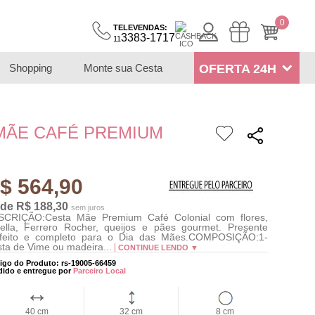
0
TELEVENDAS:
3383-1717
11
Shopping
Monte sua Cesta
OFERTA 24H
MÃE CAFÉ PREMIUM
$ 564,90
 de R$ 188,30
sem juros
SCRIÇÃO:Cesta Mãe Premium Café Colonial com flores,
ella, Ferrero Rocher, queijos e pães gourmet. Presente
rfeito e completo para o Dia das Mães.COMPOSIÇÃO:1-
ta de Vime ou madeira...
CONTINUE LENDO ▼
igo do Produto: rs-19005-66459
dido e entregue por
Parceiro Local
40 cm
32 cm
8 cm