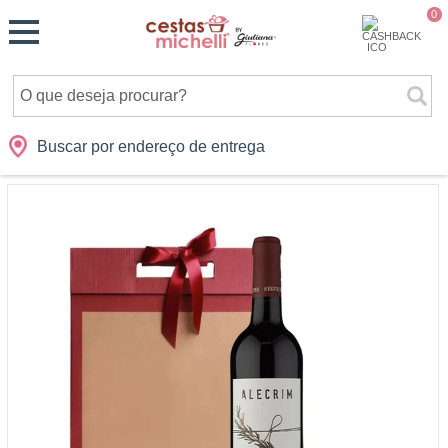
Monte
0
Cidades
Presentes
Datas
Shopping
sua
Cesta
Buscar por endereço de entrega