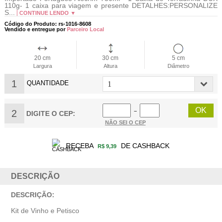
110g- 1 caixa para viagem e presente DETALHES:PERSONALIZE
S...
CONTINUE LENDO ▼
Código do Produto: rs-1016-8608
Vendido e entregue por
Parceiro Local
20 cm
30 cm
5 cm
Largura
Altura
Diâmetro
1
QUANTIDADE
2
−
DIGITE O CEP:
NÃO SEI O CEP
RECEBA
DE CASHBACK
R$ 9,39
DESCRIÇÃO
DESCRIÇÃO:
Kit de Vinho e Petisco